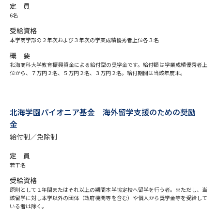
受験準備
資料検索
定 員
6名
受給資格
志望校・出願校を調べる
本学商学部の２年次および３年次の学業成績優秀者上位各３名
概 要
併願校選び
受験スケジュールを立てよう
北海商科大学教育振興資金による給付型の奨学金です。給付額は学業成績優秀者上
位から、７万円２名、５万円２名、３万円２名。給付期間は当該年度末。
先輩が入学を決めた理由
テレメール全国一斉進学調査
北海学園パイオニア基金 海外留学支援のための奨励
新生活お役立ちガイド
金
給付制／免除制
定 員
学問発見
学問検索
若干名
受給資格
原則として１年間またはそれ以上の期間本学協定校へ留学を行う者。※ただし、当
大学で学びたい学問発見
該留学に対し本学以外の団体（政府機関等を含む）や個人から奨学金等を受給して
いる者は除く。