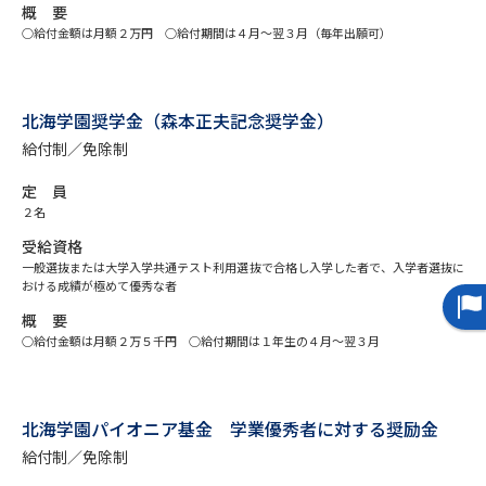
概 要
○給付金額は月額２万円 ○給付期間は４月～翌３月（毎年出願可）
データサイエンス特集
奨学金・特待生制度特集
デジタルパンフレット
進路の３択
北海学園奨学金（森本正夫記念奨学金）
給付制／免除制
新学年スタート号特集ページ
新学年スタート号特集ページ
（高3生用）
（高2生用）
定 員
２名
SELFBRAND特集ページ
受給資格
一般選抜または大学入学共通テスト利用選抜で合格し入学した者で、入学者選抜に
オープンキャンパスなどを調べる
おける成績が極めて優秀な者
概 要
オープンキャンパス検索
実施プログラムから探す
○給付金額は月額２万５千円 ○給付期間は１年生の４月～翌３月
来場型・Web型イベント特集
夢ナビライブ
北海学園パイオニア基金 学業優秀者に対する奨励金
給付制／免除制