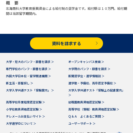
学問のミニ講義「夢ナビ講義」
学問分野解説
概 要
北海商科大学教育振興資金による給付制の奨学金です。給付額は１０万円。給付期
間は当該留学期間内。
学問の教科書
夢ナビライブ
ユーザーサポート
資料を請求する
Ｑ＆Ａ よくあるご質問
大学進学IDについて
大学・短大のパンフ・願書を請求 ＞
オープンキャンパス検索 ＞
資料の料金の
受付内容・発送状況の確認
専門学校のパンフ・願書を請求 ＞
大学院のパンフ・願書を請求 ＞
お支払いについて
外国大学日本校・留学関連機関 ＞
新聞奨学会・進学情報誌 ＞
テレメール
新生活・部屋探し ＞
進学塾・予備校、高卒認定予備校 ＞
個人情報取扱規定
お支払いサイト
大学入学共通テスト「受験案内」 ＞
大学入学共通テスト「受験上の配慮案内」
＞
テレメール進学カタログ
特定商取引表記
高等学校卒業程度認定試験 ＞
幼稚園教員資格認定試験 ＞
訂正のご案内
小学校教員資格認定試験 ＞
高等学校（情報）教員資格認定試験 ＞
テレメールお支払いサイト ＞
Ｑ＆Ａ よくあるご質問 ＞
大学進学IDについて ＞
ユーザーサポート ＞