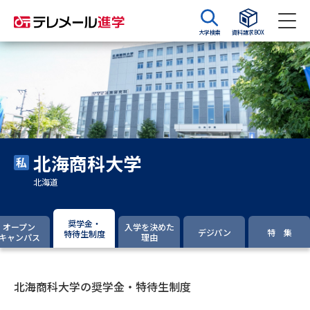
大学検索
資料請求BOX
資料請求
資料検索
大学・短大の資料種類から請求
北海商科大学
大学パンフ
学部・学科パンフ
北海道
総合型選抜・学校推薦型選抜 募
大学入学共通テスト利用選抜の
集要項＆願書
募集要項＆願書
奨学金・
オープン
入学を決めた
デジパン
特 集
特待生制度
キャンパス
理由
過去問題集
大学・短大以外の資料から請求
北海商科大学の奨学金・特待生制度