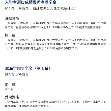
専門学校の資料請求
大学院の資料請求
入学者選抜成績優秀者奨学金
給付制／免除制、家計基準による受給条件なし
大学入学共通テスト「受験案
留学・進学関連、塾・予備校
内」の請求
受給資格
一般選抜〔3教科型〕〔2教科型〕及び大学入学共通テスト利用選抜〔1期〕の合格
大学入学共通テスト「受験上の
者の内、総合点の得点率80％以上または募集人員の上位10％程度の成績優秀者
高等学校卒業程度認定試験
配慮案内」の請求
概 要
一般選抜〔3教科型〕〔2教科型〕及び大学入学共通テスト利用選抜〔1期〕の合格
幼稚園教員資格認定試験
小学校教員資格認定試験
者の内、総合点の得点率80％以上または募集人員の上位10％程度の成績優秀者に
ついて、1年次授業料等を全額または半額免除する制度です。
高等学校（情報）教員資格認定
試験
北海学園奨学金（第１種）
給付制／免除制
大学研究
大学検索
定 員
若干名
大学で学べる内容や特徴を調べる
受給資格
○選考基準〔学力〕高等学校の学業成績の平均が３．２以上。〔家計〕日本学生支
国際・グローバルに強い大学特
援機構第二種奨学金の基準に準ずる。
新増設大学・学部・学科特集
集