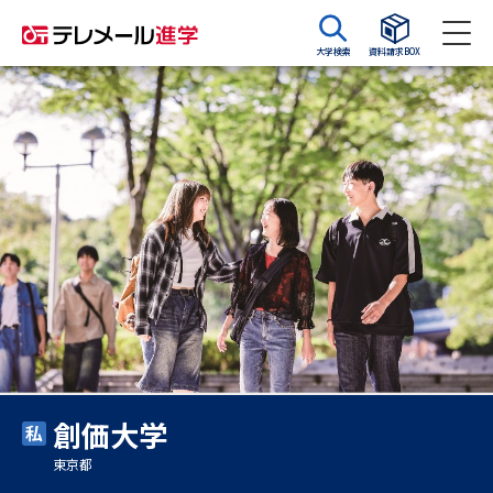
大学検索
資料請求BOX
資料請求
資料検索
大学・短大の資料種類から請求
大学パンフ
学部・学科パンフ
総合型選抜・学校推薦型選抜 募
大学入学共通テスト利用選抜の
集要項＆願書
募集要項＆願書
過去問題集
創価大学
大学・短大以外の資料から請求
東京都