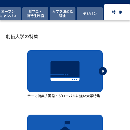
専門学校の資料請求
大学院の資料請求
オープン
奨学金・
入学を決めた
特 集
デジパン
大学入学共通テスト「受験案
キャンパス
特待生制度
理由
留学・進学関連、塾・予備校
内」の請求
大学入学共通テスト「受験上の
高等学校卒業程度認定試験
配慮案内」の請求
創価大学の特集
幼稚園教員資格認定試験
小学校教員資格認定試験
高等学校（情報）教員資格認定
試験
大学研究
大学検索
テーマ特集 / 国際・グローバルに強い大学特集
大学で学べる内容や特徴を調べる
国際・グローバルに強い大学特
新増設大学・学部・学科特集
集