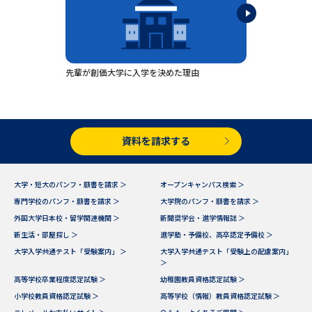
データサイエンス特集
奨学金・特待生制度特集
デジタルパンフレット
進路の３択
先輩が創価大学に入学を決めた理由
新学年スタート号特集ページ
新学年スタート号特集ページ
（高3生用）
（高2生用）
資料を請求する
SELFBRAND特集ページ
オープンキャンパスなどを調べる
大学・短大のパンフ・願書を請求 ＞
オープンキャンパス検索 ＞
専門学校のパンフ・願書を請求 ＞
大学院のパンフ・願書を請求 ＞
オープンキャンパス検索
実施プログラムから探す
外国大学日本校・留学関連機関 ＞
新聞奨学会・進学情報誌 ＞
新生活・部屋探し ＞
進学塾・予備校、高卒認定予備校 ＞
大学入学共通テスト「受験案内」 ＞
大学入学共通テスト「受験上の配慮案内」
来場型・Web型イベント特集
夢ナビライブ
＞
高等学校卒業程度認定試験 ＞
幼稚園教員資格認定試験 ＞
小学校教員資格認定試験 ＞
高等学校（情報）教員資格認定試験 ＞