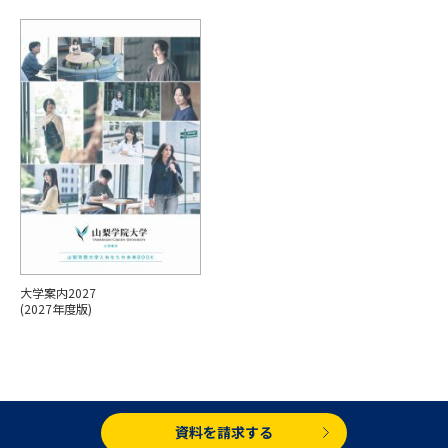
専門学校の資料請求
大学院の資料請求
大学入学共通テスト「受験案
留学・進学関連、塾・予備校
内」の請求
大学入学共通テスト「受験上の
高等学校卒業程度認定試験
配慮案内」の請求
幼稚園教員資格認定試験
小学校教員資格認定試験
高等学校（情報）教員資格認定
試験
大学案内2027
大学研究
大学検索
(2027年度版)
大学で学べる内容や特徴を調べる
国際・グローバルに強い大学特
資料を請求する
新増設大学・学部・学科特集
集