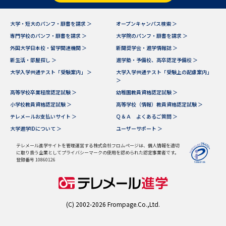
データサイエンス特集
奨学金・特待生制度特集
大学・短大のパンフ・願書を請求 ＞
オープンキャンパス検索 ＞
専門学校のパンフ・願書を請求 ＞
大学院のパンフ・願書を請求 ＞
外国大学日本校・留学関連機関 ＞
新聞奨学会・進学情報誌 ＞
デジタルパンフレット
進路の３択
新生活・部屋探し ＞
進学塾・予備校、高卒認定予備校 ＞
新学年スタート号特集ページ
新学年スタート号特集ページ
大学入学共通テスト「受験案内」 ＞
大学入学共通テスト「受験上の配慮案内」
＞
（高3生用）
（高2生用）
高等学校卒業程度認定試験 ＞
幼稚園教員資格認定試験 ＞
SELFBRAND特集ページ
小学校教員資格認定試験 ＞
高等学校（情報）教員資格認定試験 ＞
テレメールお支払いサイト ＞
Ｑ＆Ａ よくあるご質問 ＞
大学進学IDについて ＞
ユーザーサポート ＞
オープンキャンパスなどを調べる
テレメール進学サイトを管理運営する株式会社フロムページは、個人情報を適切
に取り扱う企業としてプライバシーマークの使用を認められた認定事業者です。
オープンキャンパス検索
実施プログラムから探す
登録番号 10860126
来場型・Web型イベント特集
夢ナビライブ
(C) 2002-2026 Frompage.Co.,Ltd.