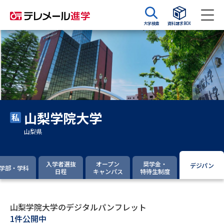
大学検索
資料請求BOX
資料請求
資料検索
大学・短大の資料種類から請求
山梨学院大学
大学パンフ
学部・学科パンフ
山梨県
総合型選抜・学校推薦型選抜 募
大学入学共通テスト利用選抜の
集要項＆願書
募集要項＆願書
入学者選抜
オープン
奨学金・
デジパン
学部・学科
日程
キャンパス
特待生制度
過去問題集
大学・短大以外の資料から請求
山梨学院大学のデジタルパンフレット
1件公開中