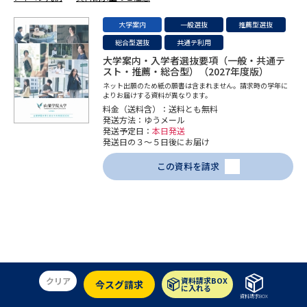
専門学校の資料請求
大学院の資料請求
大学案内
一般選抜
推薦型選抜
大学入学共通テスト「受験案
留学・進学関連、塾・予備校
総合型選抜
共通テ利用
内」の請求
大学案内・入学者選抜要項（一般・共通テ
大学入学共通テスト「受験上の
スト・推薦・総合型）（2027年度版）
高等学校卒業程度認定試験
配慮案内」の請求
ネット出願のため紙の願書は含まれません。請求時の学年に
よりお届けする資料が異なります。
料金（送料含）：送料とも無料
幼稚園教員資格認定試験
小学校教員資格認定試験
発送方法：ゆうメール
発送予定日：
本日発送
発送日の３～５日後にお届け
高等学校（情報）教員資格認定
試験
この資料を請求
大学研究
大学検索
大学で学べる内容や特徴を調べる
クリア
資料請求BOX
今スグ請求
に入れる
国際・グローバルに強い大学特
新増設大学・学部・学科特集
資料請求BOX
集