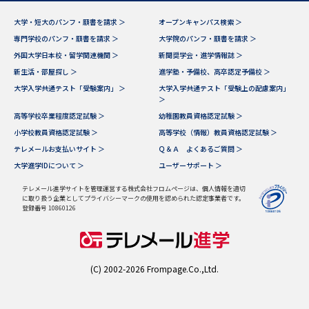
大学・短大のパンフ・願書を請求 ＞
オープンキャンパス検索 ＞
データサイエンス特集
奨学金・特待生制度特集
専門学校のパンフ・願書を請求 ＞
大学院のパンフ・願書を請求 ＞
外国大学日本校・留学関連機関 ＞
新聞奨学会・進学情報誌 ＞
デジタルパンフレット
進路の３択
新生活・部屋探し ＞
進学塾・予備校、高卒認定予備校 ＞
大学入学共通テスト「受験案内」 ＞
大学入学共通テスト「受験上の配慮案内」
新学年スタート号特集ページ
新学年スタート号特集ページ
＞
（高3生用）
（高2生用）
高等学校卒業程度認定試験 ＞
幼稚園教員資格認定試験 ＞
小学校教員資格認定試験 ＞
高等学校（情報）教員資格認定試験 ＞
SELFBRAND特集ページ
テレメールお支払いサイト ＞
Ｑ＆Ａ よくあるご質問 ＞
大学進学IDについて ＞
ユーザーサポート ＞
オープンキャンパスなどを調べる
テレメール進学サイトを管理運営する株式会社フロムページは、個人情報を適切
に取り扱う企業としてプライバシーマークの使用を認められた認定事業者です。
登録番号 10860126
オープンキャンパス検索
実施プログラムから探す
来場型・Web型イベント特集
夢ナビライブ
(C) 2002-2026 Frompage.Co.,Ltd.