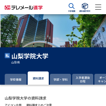
大学検索
資料請求BOX
資料請求
資料検索
大学・短大の資料種類から請求
山梨学院大学
大学パンフ
学部・学科パンフ
山梨県
総合型選抜・学校推薦型選抜 募
大学入学共通テスト利用選抜の
集要項＆願書
募集要項＆願書
入学者選抜
オー
資料請求
学校情報
学部・学科
日程
キャ
過去問題集
大学・短大以外の資料から請求
山梨学院大学の資料請求
アイコン凡例
資料請求上のご注意