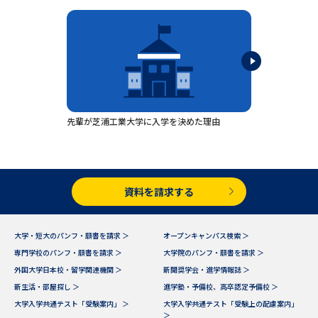
専門学校の資料請求
大学院の資料請求
大学入学共通テスト「受験案
留学・進学関連、塾・予備校
内」の請求
大学入学共通テスト「受験上の
高等学校卒業程度認定試験
配慮案内」の請求
幼稚園教員資格認定試験
小学校教員資格認定試験
先輩が芝浦工業大学に入学を決めた理由
高等学校（情報）教員資格認定
試験
資料を請求する
大学研究
大学検索
大学・短大のパンフ・願書を請求 ＞
オープンキャンパス検索 ＞
専門学校のパンフ・願書を請求 ＞
大学院のパンフ・願書を請求 ＞
大学で学べる内容や特徴を調べる
外国大学日本校・留学関連機関 ＞
新聞奨学会・進学情報誌 ＞
新生活・部屋探し ＞
進学塾・予備校、高卒認定予備校 ＞
国際・グローバルに強い大学特
大学入学共通テスト「受験案内」 ＞
大学入学共通テスト「受験上の配慮案内」
新増設大学・学部・学科特集
集
＞