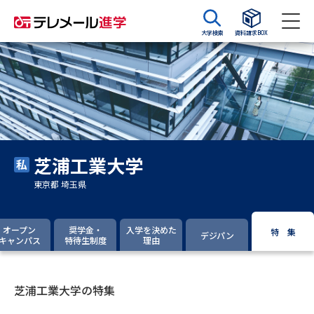
大学検索
資料請求BOX
資料請求
資料検索
大学・短大の資料種類から請求
芝浦工業大学
大学パンフ
学部・学科パンフ
東京都 埼玉県
総合型選抜・学校推薦型選抜 募
大学入学共通テスト利用選抜の
集要項＆願書
募集要項＆願書
オープン
奨学金・
入学を決めた
特 集
デジパン
キャンパス
特待生制度
理由
過去問題集
大学・短大以外の資料から請求
芝浦工業大学の特集