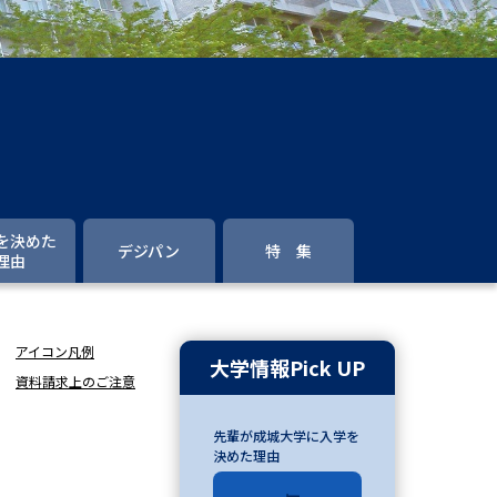
」の請求
高等学校卒業程度認定試験
格認定試験
大学検索
を決めた
デジパン
特 集
理由
べる
アイコン凡例
ローバルに強い大学特集
大学情報Pick UP
資料請求上のご注意
制度特集
デジタルパンフレット
先輩が成城大学に入学を
ジ（高3生用）
決めた理由
）