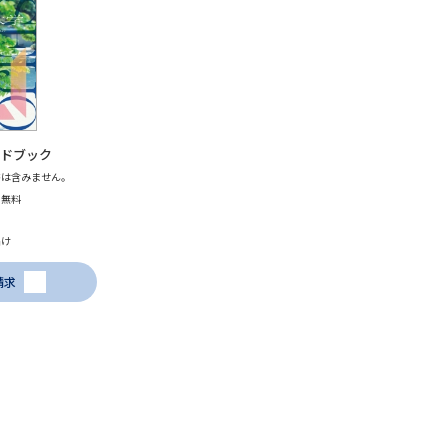
SELFBRAND特集ページ
オープンキャンパスなどを調
オープンキャンパス検索
実施プログラ
イドブック
来場型・Web型イベント特集
夢ナビ
書は含みません。
も無料
届け
受験準備
請求
志望校・出願校を調べる
併願校選び
受験スケジュールを立てよ
テレメール全国一斉進学調査
新生活お