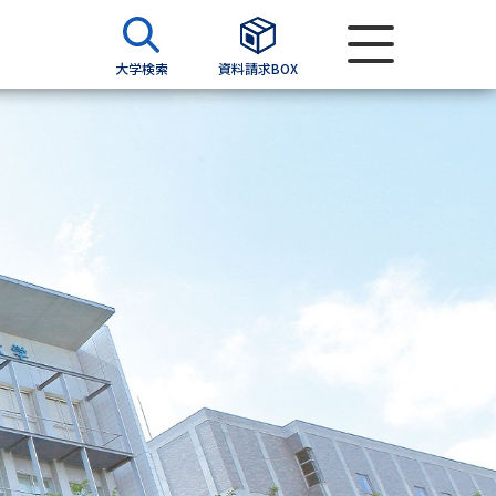
大学検索
資料請求BOX
資料検索
求
願書
＆願書
過去問題集
求
留学・進学関連、塾・予備校