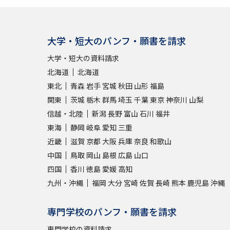
大学・短大のパンフ・願書を請求
大学・短大の資料請求
北海道
北海道
東北
青森
岩手
宮城
秋田
山形
福島
関東
茨城
栃木
群馬
埼玉
千葉
東京
神奈川
山梨
信越・北陸
新潟
長野
富山
石川
福井
東海
静岡
岐阜
愛知
三重
近畿
滋賀
京都
大阪
兵庫
奈良
和歌山
中国
鳥取
岡山
島根
広島
山口
四国
香川
徳島
愛媛
高知
九州・沖縄
福岡
大分
宮崎
佐賀
長崎
熊本
鹿児島
沖縄
専門学校のパンフ・願書を請求
専門学校の資料請求