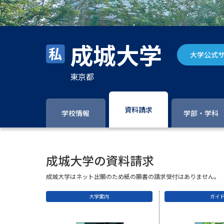
成城大学
大学公式
東京都
資料請求
学校情報
学部・学科
成城大学の資料請求
成城大学はネット出願のため紙の願書の請求受付はありません。
大学案内
ガイ