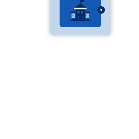
べる
ムから探す
ライブ
資料検索
う
先輩が入学を決めた理由
役立ちガイド