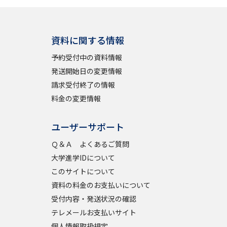
学問検索
資料に関する情報
予約受付中の資料情報
発送開始日の変更情報
請求受付終了の情報
野解説
学問の教科書
夢ナビライブ
料金の変更情報
ユーザーサポート
Ｑ＆Ａ よくあるご質問
大学進学IDについて
いて
このサイトについて
このサイトについて
・発送状況の確認
テレメール
お支払いサイト
資料の料金のお支払いについて
受付内容・発送状況の確認
問合せ先
テレメール進学カタログ
訂正のご案内
テレメールお支払いサイト
個人情報取扱規定