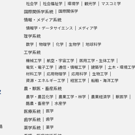
社会学
社会福祉学
環境学
観光学
マスコミ学
国際関係学
国際関係学系統
情報・メディア系統
情報学・データサイエンス
メディア学
理学系統
数学
物理学
化学
生物学
地球科学
工学系統
機械工学
航空・宇宙工学
医用工学・生体工学
電気・電子工学
通信・情報工学
建築学
土木・環境工
材料工学
応用物理学
応用科学
生物工学
資源・エネルギー工学
経営工学
船舶・海洋工学
農・獣医・畜産系統
求
農学・農芸化学
農業工学・林学
農業経済学
獣医学
酪農・畜産学
水産学
医学
医療系統
歯学
歯学系統
請
薬学
薬学系統