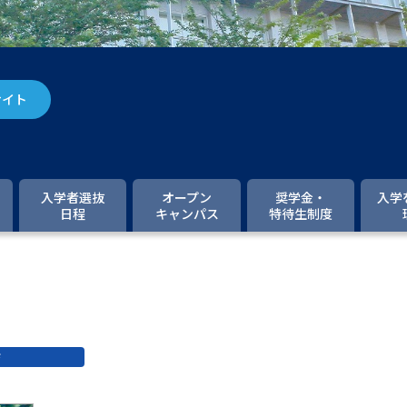
大学入学共通テスト「受験案内」の請求
大学入学共通テスト「受験上の配慮案内
幼稚園教員資格認定試験
小学校教員資
サイト
高等学校（情報）教員資格認定試験
大学研究
入学者選抜
オープン
奨学金・
入学
日程
キャンパス
特待生制度
大学で学べる内容や特徴を調
新増設大学・学部・学科特集
国際・グ
データサイエンス特集
奨学金・特待生
ド
進路の３択
新学年スタート号特集ペー
新学年スタート号特集ページ（高2生用