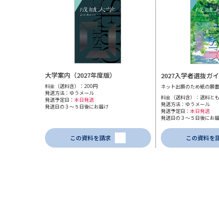
大学案内（2027年度版）
2027入学者選抜ガ
料金（送料含）：200円
ネット出願のため紙の願
発送方法：ゆうメール
料金（送料含）：送料と
発送予定日：
本日発送
発送方法：ゆうメール
発送日の３～５日後にお届け
発送予定日：
本日発送
発送日の３～５日後にお
この資料を請求
この資料を