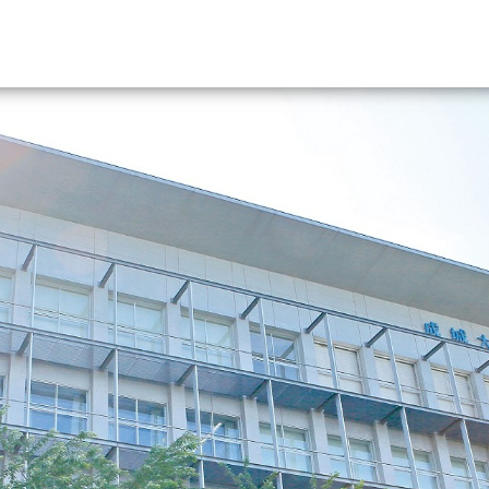
資料請求
大学・短大の資料種類から請
大学パンフ
学部・学科パンフ
総合型選抜・学校推薦型選抜 募集要項＆
大学入学共通テスト利用選抜の募集要項
大学・短大以外の資料から請
専門学校の資料請求
大学院の資料請求