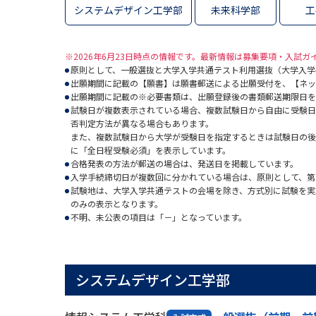
システムデザイン工学部
未来科学部
工
※2026年6月23日時点の情報です。最新情報は募集要項・入試
原則として、一般選抜と大学入学共通テスト利用選抜（大学入学
出願期間に記載の【願書】は願書郵送による出願受付を、【ネッ
出願期間に記載の※必要書類は、出願登録後の書類郵送期限日を
試験日が複数表示されている場合、複数試験日から自由に受験日
否判定方法が異なる場合もあります。
また、複数試験日から大学が受験日を指定するときは試験日の後
に「全日程受験必須」を表示しています。
合格発表の方法が郵送の場合は、発送日を掲載しています。
入学手続締切日が複数回に分かれている場合は、原則として、第
試験地は、大学入学共通テストの会場を除き、方式別に試験を実
のみの表示となります。
不明、未公表の項目は「－」となっています。
システムデザイン工学部