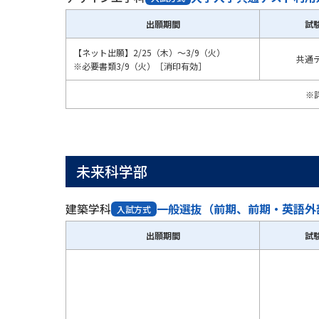
出願期間
試
【ネット出願】2/25（木）～3/9（火）
共通
※必要書類3/9（火）［消印有効］
※
未来科学部
建築学科
一般選抜（前期、前期・英語外
入試方式
出願期間
試