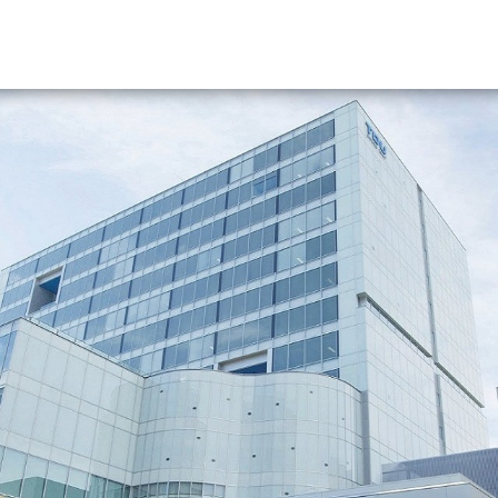
資料請求
大学・短大の資料種類から請
大学パンフ
学部・学科パンフ
総合型選抜・学校推薦型選抜 募集要項＆
大学入学共通テスト利用選抜の募集要項
大学・短大以外の資料から請
専門学校の資料請求
大学院の資料請求