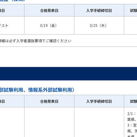
験日
合格発表日
入学手続締切日
試
テスト
3/19（金）
3/25（木）
詳細は必ず入学者選抜要項でご確認ください
部試験利用、情報系外部試験利用）
験日
合格発表日
入学手続締切日
試
2/
葉県、
3：
県、
木県