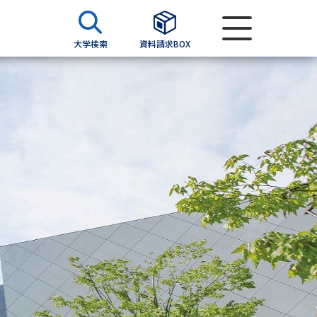
大学検索
資料請求BOX
資料検索
求
願書
＆願書
過去問題集
求
留学・進学関連、塾・予備校