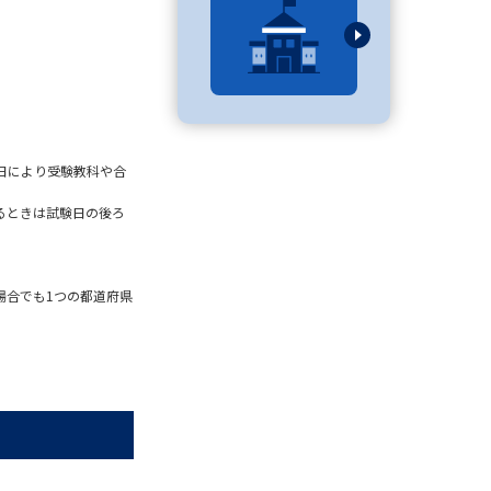
べる
ムから探す
日により受験教科や合
ライブ
るときは試験日の後ろ
資料検索
場合でも1つの都道府県
う
先輩が入学を決めた理由
役立ちガイド