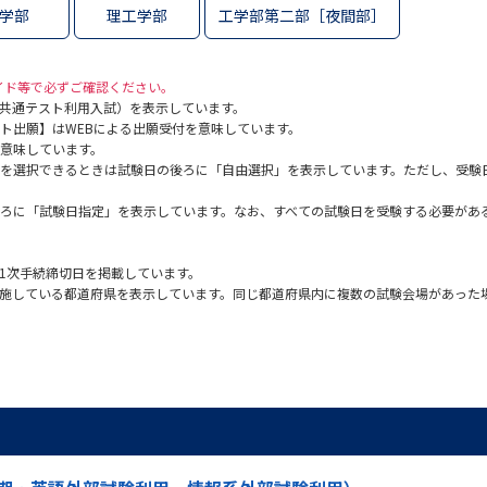
学部
理工学部
工学部第二部［夜間部］
SELFBRAND特集ページ
オープンキャンパスなどを調
ガイド等で必ずご確認ください。
共通テスト利用入試）を表示しています。
ト出願】はWEBによる出願受付を意味しています。
オープンキャンパス検索
実施プログラ
意味しています。
を選択できるときは試験日の後ろに「自由選択」を表示しています。ただし、受験
来場型・Web型イベント特集
夢ナビ
ろに「試験日指定」を表示しています。なお、すべての試験日を受験する必要があ
受験準備
1次手続締切日を掲載しています。
施している都道府県を表示しています。同じ都道府県内に複数の試験会場があった
志望校・出願校を調べる
併願校選び
受験スケジュールを立てよ
テレメール全国一斉進学調査
新生活お