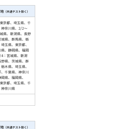
験地
（共通テスト除く）
学問検索
1：東京都、埼玉県、千
神奈川県、2/2～
宮城県、新潟県、長野
茨城県、群馬県、栃
、埼玉県、東京都、
野解説
学問の教科書
夢ナビライブ
川県、静岡県、福岡
/4：宮城県、新潟
長野県、茨城県、群
、栃木県、埼玉県、
都、千葉県、神奈川
静岡県、福岡県、
5：東京都、埼玉県、千
、神奈川県
いて
このサイトについて
・発送状況の確認
テレメール
お支払いサイト
問合せ先
テレメール進学カタログ
訂正のご案内
験地
（共通テスト除く）