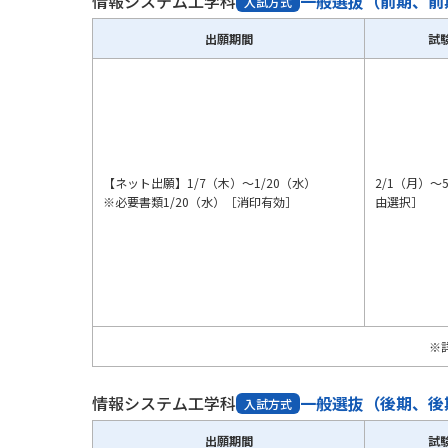
情報システム工学科
一般選抜（前期、前
入試方式
出願期間
試
【ネット出願】1/7（木）～1/20（水）
2/1（月）～
※必要書類1/20（水）［消印有効］
由選択］
※
情報システム工学科
一般選抜（後期、後
入試方式
出願期間
試