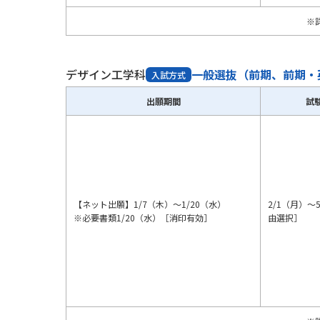
※
デザイン工学科
一般選抜（前期、前期・
入試方式
出願期間
試
【ネット出願】1/7（木）～1/20（水）
2/1（月）～
※必要書類1/20（水）［消印有効］
由選択］