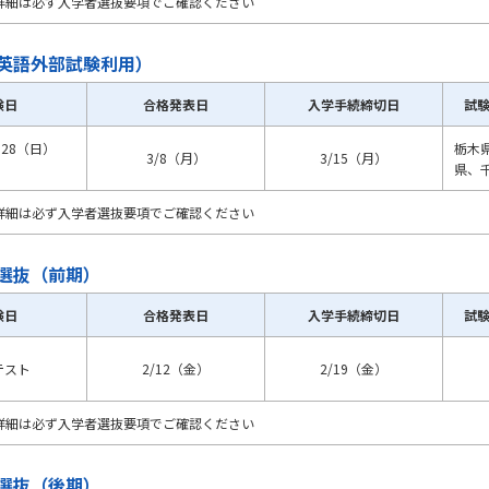
詳細は必ず入学者選抜要項でご確認ください
英語外部試験利用）
験日
合格発表日
入学手続締切日
試
・28（日）
栃木
3/8（月）
3/15（月）
県、
詳細は必ず入学者選抜要項でご確認ください
選抜（前期）
験日
合格発表日
入学手続締切日
試
テスト
2/12（金）
2/19（金）
詳細は必ず入学者選抜要項でご確認ください
選抜（後期）