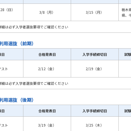
・28（日）
栃木
3/8（月）
3/15（月）
県、
詳細は必ず入学者選抜要項でご確認ください
利用選抜（前期）
験日
合格発表日
入学手続締切日
試
テスト
2/12（金）
2/19（金）
詳細は必ず入学者選抜要項でご確認ください
利用選抜（後期）
験日
合格発表日
入学手続締切日
試
テスト
3/19（金）
3/25（木）