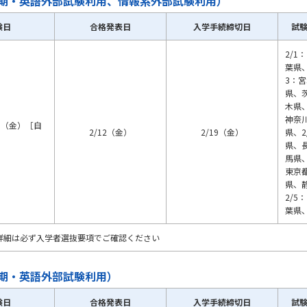
期・英語外部試験利用、情報系外部試験利用）
験日
合格発表日
入学手続締切日
試
学問発見
2/
葉県、
3：
大学で学びたい学問発見
県、
木県
学問のミニ講義「夢ナビ講義」
学問分
神奈
5（金）［自
2/12（金）
2/19（金）
県、2
県、
馬県
東京
ユーザーサポート
県、
2/
葉県
Ｑ＆Ａ よくあるご質問
大学進学IDにつ
詳細は必ず入学者選抜要項でご確認ください
資料の料金の
お支払いについて
受付内容
個人情報取扱規定
特定商取引表記
お
期・英語外部試験利用）
受験情報リンク
験日
合格発表日
入学手続締切日
試