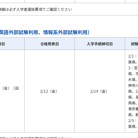
詳細は必ず入学者選抜要項でご確認ください
英語外部試験利用、情報系外部試験利用）
験日
合格発表日
入学手続締切日
試
2/
葉県、
3：
県、
木県
神奈
5（金）［自
2/12（金）
2/19（金）
県、2
県、
馬県
東京
県、
2/
葉県