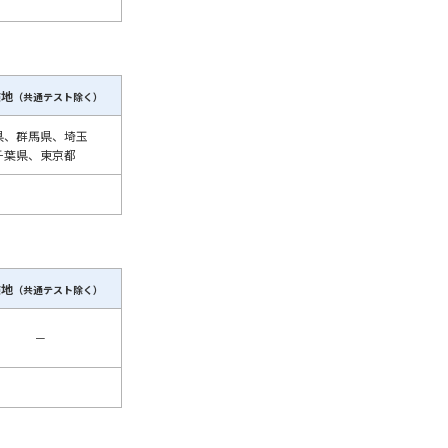
験地
（共通テスト除く）
県、群馬県、埼玉
千葉県、東京都
験地
（共通テスト除く）
－