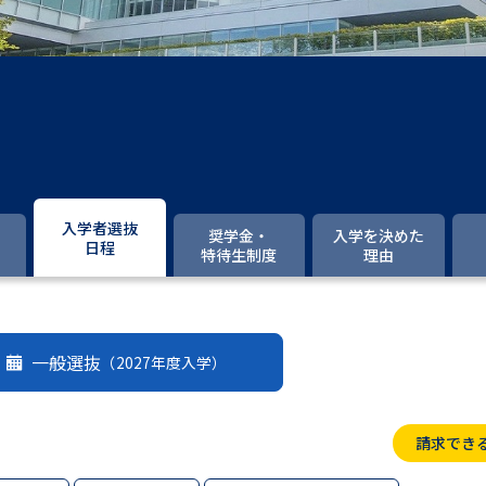
大学入学共通テスト「受験案内」の請求
大学入学共通テスト「受験上の配慮案内
幼稚園教員資格認定試験
小学校教員資
高等学校（情報）教員資格認定試験
大学研究
入学者選抜
奨学金・
入学を決めた
日程
特待生制度
理由
大学で学べる内容や特徴を調
新増設大学・学部・学科特集
国際・グ
一般選抜
（2027年度入学）
データサイエンス特集
奨学金・特待生
進路の３択
新学年スタート号特集ペー
請求でき
新学年スタート号特集ページ（高2生用