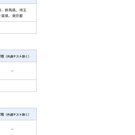
県、群馬県、埼玉
千葉県、東京都
験地
（共通テスト除く）
－
験地
（共通テスト除く）
－