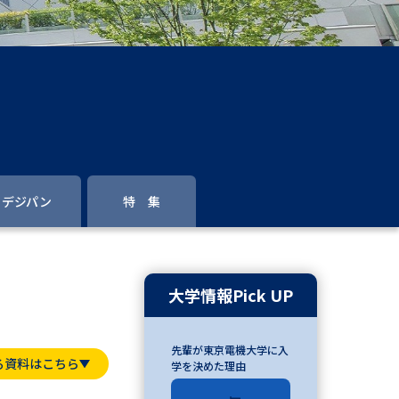
」の請求
高等学校卒業程度認定試験
格認定試験
大学検索
デジパン
特 集
べる
ローバルに強い大学特集
大学情報Pick UP
制度特集
デジタルパンフレット
先輩が東京電機大学に入
ジ（高3生用）
る資料はこちら
学を決めた理由
）