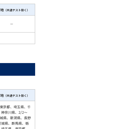
験地
（共通テスト除く）
－
験地
（共通テスト除く）
1：東京都、埼玉県、千
神奈川県、2/2～
宮城県、新潟県、長野
茨城県、群馬県、栃
、埼玉県、東京都、