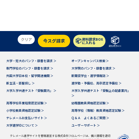
学問のミニ講義「夢ナビ講義」
学問分野解説
学問の教科書
夢ナビライブ
ユーザーサポート
クリア
資料請求BOX
今スグ請求
に入れる
資料請求BOX
Ｑ＆Ａ よくあるご質問
大学進学IDについて
大学・短大のパンフ・願書を請求 ＞
オープンキャンパス検索 ＞
資料の料金の
専門学校のパンフ・願書を請求 ＞
大学院のパンフ・願書を請求 ＞
受付内容・発送状況の確認
お支払いについて
外国大学日本校・留学関連機関 ＞
新聞奨学会・進学情報誌 ＞
新生活・部屋探し ＞
進学塾・予備校、高卒認定予備校 ＞
テレメール
個人情報取扱規定
お支払いサイト
大学入学共通テスト「受験案内」 ＞
大学入学共通テスト「受験上の配慮案内」
＞
テレメール進学カタログ
高等学校卒業程度認定試験 ＞
幼稚園教員資格認定試験 ＞
特定商取引表記
訂正のご案内
小学校教員資格認定試験 ＞
高等学校（情報）教員資格認定試験 ＞
テレメールお支払いサイト ＞
Ｑ＆Ａ よくあるご質問 ＞
大学進学IDについて ＞
ユーザーサポート ＞
テレメール進学サイトを管理運営する株式会社フロムページは、個人情報を適切