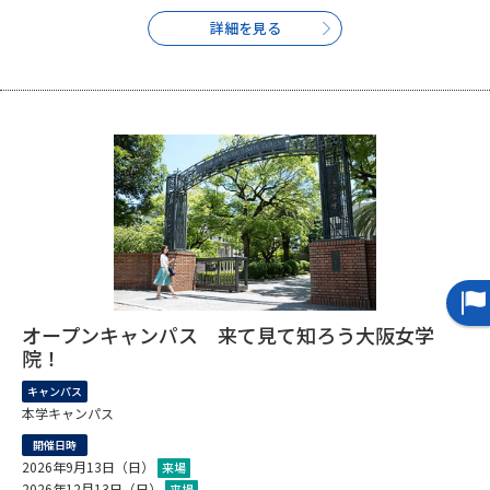
詳細を見る
データサイエンス特集
奨学金・特待生制度特集
デジタルパンフレット
進路の３択
新学年スタート号特集ページ
新学年スタート号特集ページ
（高3生用）
（高2生用）
SELFBRAND特集ページ
オープンキャンパスなどを調べる
オープンキャンパス 来て見て知ろう大阪女学
オープンキャンパス検索
実施プログラムから探す
院！
キャンパス
来場型・Web型イベント特集
夢ナビライブ
本学キャンパス
開催日時
2026年9月13日（日）
来場
2026年12月13日（日）
来場