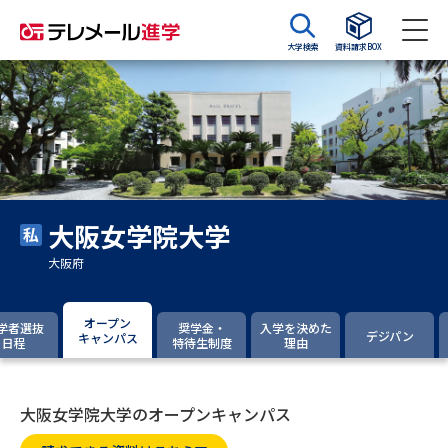
大学検索
資料請求BOX
資料請求
資料検索
大学・短大の資料種類から請求
大阪女学院大学
大学パンフ
学部・学科パンフ
大阪府
総合型選抜・学校推薦型選抜 募
大学入学共通テスト利用選抜の
集要項＆願書
募集要項＆願書
オープン
学者選抜
奨学金・
入学を決めた
デジパン
キャンパス
日程
特待生制度
理由
過去問題集
大学・短大以外の資料から請求
大阪女学院大学のオープンキャンパス