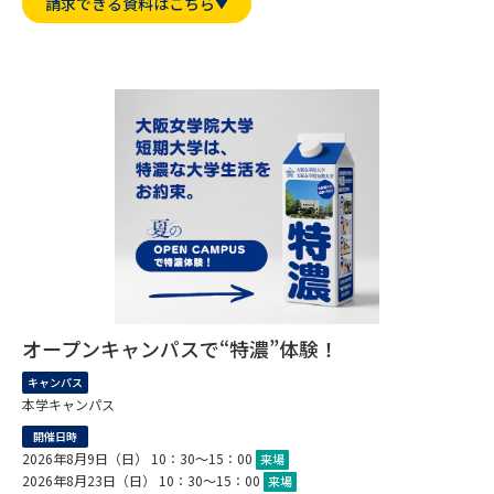
専門学校の資料請求
大学院の資料請求
請求できる資料はこちら
大学入学共通テスト「受験案
留学・進学関連、塾・予備校
内」の請求
大学入学共通テスト「受験上の
高等学校卒業程度認定試験
配慮案内」の請求
幼稚園教員資格認定試験
小学校教員資格認定試験
高等学校（情報）教員資格認定
試験
大学研究
大学検索
オープンキャンパスで“特濃”体験！
キャンパス
本学キャンパス
大学で学べる内容や特徴を調べる
開催日時
2026年8月9日（日） 10：30～15：00
来場
国際・グローバルに強い大学特
新増設大学・学部・学科特集
2026年8月23日（日） 10：30～15：00
来場
集