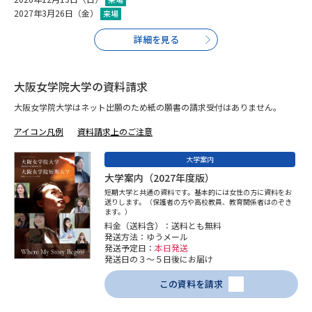
受験準備
資料検索
2027年3月26日（金）
来場
詳細を見る
志望校・出願校を調べる
大阪女学院大学の資料請求
併願校選び
受験スケジュールを立てよう
大阪女学院大学はネット出願のため紙の願書の請求受付はありません。
先輩が入学を決めた理由
テレメール全国一斉進学調査
アイコン凡例
資料請求上のご注意
大学案内
新生活お役立ちガイド
大学案内（2027年度版）
短期大学と共通の資料です。基本的には女性の方に資料をお
送りします。（保護者の方や高校教員、教育関係者はのぞき
ます。）
学問発見
学問検索
料金（送料含）：送料とも無料
発送方法：ゆうメール
発送予定日：
本日発送
発送日の３～５日後にお届け
大学で学びたい学問発見
この資料を請求