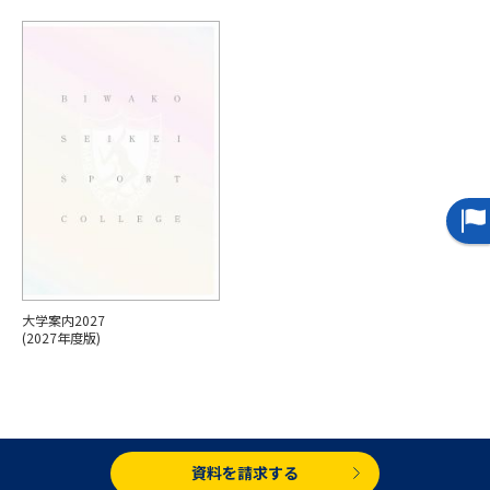
専門学校の資料請求
大学院の資料請求
大学入学共通テスト「受験案
留学・進学関連、塾・予備校
内」の請求
大学入学共通テスト「受験上の
高等学校卒業程度認定試験
配慮案内」の請求
幼稚園教員資格認定試験
小学校教員資格認定試験
高等学校（情報）教員資格認定
試験
大学案内2027
大学研究
大学検索
(2027年度版)
大学で学べる内容や特徴を調べる
国際・グローバルに強い大学特
資料を請求する
新増設大学・学部・学科特集
集