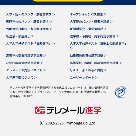
データサイエンス特集
奨学金・特待生制度特集
大学・短大のパンフ・願書を請求 ＞
オープンキャンパス検索 ＞
専門学校のパンフ・願書を請求 ＞
大学院のパンフ・願書を請求 ＞
外国大学日本校・留学関連機関 ＞
新聞奨学会・進学情報誌 ＞
デジタルパンフレット
進路の３択
新生活・部屋探し ＞
進学塾・予備校、高卒認定予備校 ＞
新学年スタート号特集ページ
新学年スタート号特集ページ
大学入学共通テスト「受験案内」 ＞
大学入学共通テスト「受験上の配慮案内」
＞
（高3生用）
（高2生用）
高等学校卒業程度認定試験 ＞
幼稚園教員資格認定試験 ＞
SELFBRAND特集ページ
小学校教員資格認定試験 ＞
高等学校（情報）教員資格認定試験 ＞
テレメールお支払いサイト ＞
Ｑ＆Ａ よくあるご質問 ＞
大学進学IDについて ＞
ユーザーサポート ＞
オープンキャンパスなどを調べる
テレメール進学サイトを管理運営する株式会社フロムページは、個人情報を適切
に取り扱う企業としてプライバシーマークの使用を認められた認定事業者です。
オープンキャンパス検索
実施プログラムから探す
登録番号 10860126
来場型・Web型イベント特集
夢ナビライブ
(C) 2002-2026 Frompage.Co.,Ltd.