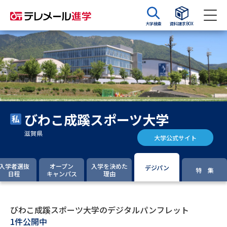
大学検索
資料請求BOX
資料請求
資料検索
大学・短大の資料種類から請求
びわこ成蹊スポーツ大学
大学パンフ
学部・学科パンフ
滋賀県
大学公式サイト
総合型選抜・学校推薦型選抜 募
大学入学共通テスト利用選抜の
集要項＆願書
募集要項＆願書
入学者選抜
オープン
入学を決めた
デジパン
特 集
日程
キャンパス
理由
過去問題集
大学・短大以外の資料から請求
びわこ成蹊スポーツ大学のデジタルパンフレット
1件公開中