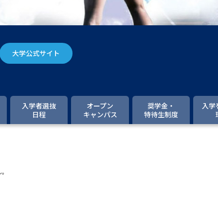
大学入学共通テスト「受験案内」の請求
大学入学共通テスト「受験上の配慮案内
幼稚園教員資格認定試験
小学校教員資
大学公式サイト
高等学校（情報）教員資格認定試験
大学研究
入学者選抜
オープン
奨学金・
入学
日程
キャンパス
特待生制度
大学で学べる内容や特徴を調
新増設大学・学部・学科特集
国際・グ
ん。
データサイエンス特集
奨学金・特待生
進路の３択
新学年スタート号特集ペー
新学年スタート号特集ページ（高2生用