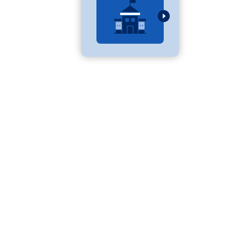
べる
ムから探す
ライブ
資料検索
う
先輩が入学を決めた理由
役立ちガイド