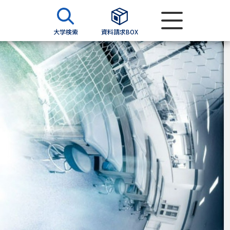
大学検索
資料請求BOX
資料検索
求
願書
＆願書
過去問題集
求
留学・進学関連、塾・予備校