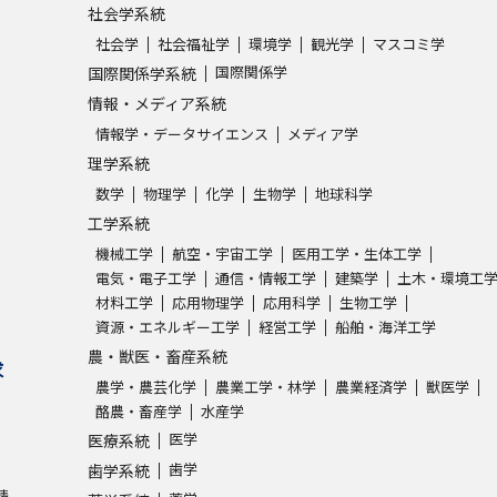
社会学系統
社会学
社会福祉学
環境学
観光学
マスコミ学
国際関係学
国際関係学系統
情報・メディア系統
情報学・データサイエンス
メディア学
理学系統
数学
物理学
化学
生物学
地球科学
工学系統
機械工学
航空・宇宙工学
医用工学・生体工学
電気・電子工学
通信・情報工学
建築学
土木・環境工
材料工学
応用物理学
応用科学
生物工学
資源・エネルギー工学
経営工学
船舶・海洋工学
農・獣医・畜産系統
求
農学・農芸化学
農業工学・林学
農業経済学
獣医学
酪農・畜産学
水産学
医学
医療系統
歯学
歯学系統
請