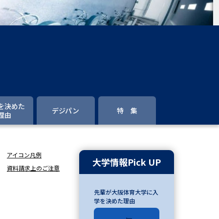
」の請求
高等学校卒業程度認定試験
格認定試験
大学検索
を決めた
デジパン
特 集
理由
べる
アイコン凡例
ローバルに強い大学特集
大学情報Pick UP
資料請求上のご注意
制度特集
デジタルパンフレット
先輩が大阪体育大学に入
ジ（高3生用）
学を決めた理由
）