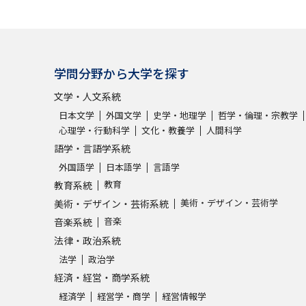
学問発見
学問分野から大学を探す
大学で学びたい学問発見
文学・人文系統
日本文学
外国文学
史学・地理学
哲学・倫理・宗教学
学問のミニ講義「夢ナビ講義」
学問分
心理学・行動科学
文化・教養学
人間科学
語学・言語学系統
外国語学
日本語学
言語学
ユーザーサポート
教育
教育系統
美術・デザイン・芸術学
美術・デザイン・芸術系統
音楽
音楽系統
Ｑ＆Ａ よくあるご質問
大学進学IDにつ
法律・政治系統
資料の料金の
お支払いについて
受付内容
法学
政治学
個人情報取扱規定
特定商取引表記
お
経済・経営・商学系統
受験情報リンク
経済学
経営学・商学
経営情報学