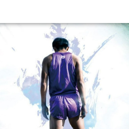
資料請求
大学・短大の資料種類から請
大学パンフ
学部・学科パンフ
総合型選抜・学校推薦型選抜 募集要項＆
大学入学共通テスト利用選抜の募集要項
大学・短大以外の資料から請
専門学校の資料請求
大学院の資料請求