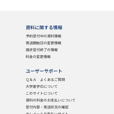
学問検索
資料に関する情報
予約受付中の資料情報
発送開始日の変更情報
野解説
学問の教科書
夢ナビライブ
請求受付終了の情報
料金の変更情報
ユーザーサポート
Ｑ＆Ａ よくあるご質問
いて
このサイトについて
大学進学IDについて
・発送状況の確認
テレメール
お支払いサイト
このサイトについて
資料の料金のお支払いについて
問合せ先
テレメール進学カタログ
訂正のご案内
受付内容・発送状況の確認
テレメールお支払いサイト