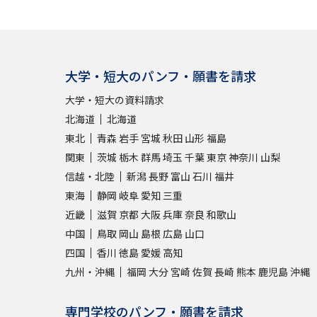
大学・短大のパンフ・願書を請求
大学・短大の資料請求
北海道
北海道
東北
青森
岩手
宮城
秋田
山形
福島
関東
茨城
栃木
群馬
埼玉
千葉
東京
神奈川
山梨
信越・北陸
新潟
長野
富山
石川
福井
東海
静岡
岐阜
愛知
三重
近畿
滋賀
京都
大阪
兵庫
奈良
和歌山
中国
鳥取
岡山
島根
広島
山口
四国
香川
徳島
愛媛
高知
九州・沖縄
福岡
大分
宮崎
佐賀
長崎
熊本
鹿児島
沖縄
専門学校のパンフ・願書を請求