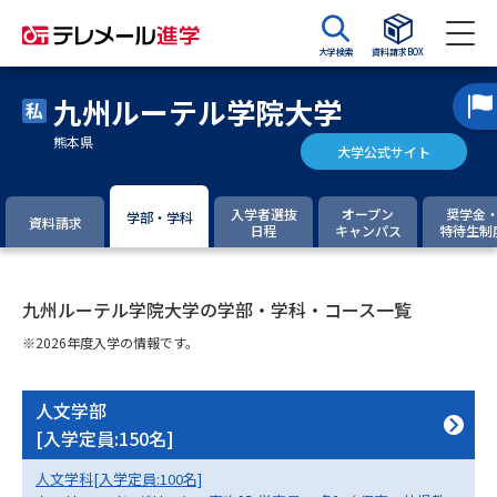
大学検索
資料請求BOX
九州ルーテル学院大学
資料請求
資料検索
熊本県
大学公式サイト
大学・短大の資料種類から請求
入学者選抜
オープン
奨学金
学部・学科
資料請求
日程
キャンパス
特待生制
大学パンフ
学部・学科パンフ
九州ルーテル学院大学の学部・学科・コース一覧
総合型選抜・学校推薦型選抜 募
大学入学共通テスト利用選抜の
集要項＆願書
募集要項＆願書
※2026年度入学の情報です。
過去問題集
人文学部
[入学定員:150名]
大学・短大以外の資料から請求
人文学科[入学定員:100名]