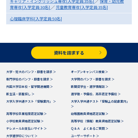
専門学校の資料請求
大学院の資料請求
キャリア・イングリッシュ専攻[入学定員:35名]
／
保育・幼児教
育専攻[入学定員:30名]
／
児童教育専攻[入学定員:35名]
大学入学共通テスト「受験案
留学・進学関連、塾・予備校
心理臨床学科[入学定員:50名]
内」の請求
大学入学共通テスト「受験上の
高等学校卒業程度認定試験
配慮案内」の請求
幼稚園教員資格認定試験
小学校教員資格認定試験
資料を請求する
高等学校（情報）教員資格認定
試験
大学・短大のパンフ・願書を請求 ＞
オープンキャンパス検索 ＞
専門学校のパンフ・願書を請求 ＞
大学院のパンフ・願書を請求 ＞
外国大学日本校・留学関連機関 ＞
新聞奨学会・進学情報誌 ＞
大学研究
大学検索
新生活・部屋探し ＞
進学塾・予備校、高卒認定予備校 ＞
大学入学共通テスト「受験案内」 ＞
大学入学共通テスト「受験上の配慮案内」
＞
高等学校卒業程度認定試験 ＞
幼稚園教員資格認定試験 ＞
大学で学べる内容や特徴を調べる
小学校教員資格認定試験 ＞
高等学校（情報）教員資格認定試験 ＞
テレメールお支払いサイト ＞
Ｑ＆Ａ よくあるご質問 ＞
国際・グローバルに強い大学特
新増設大学・学部・学科特集
大学進学IDについて ＞
ユーザーサポート ＞
集