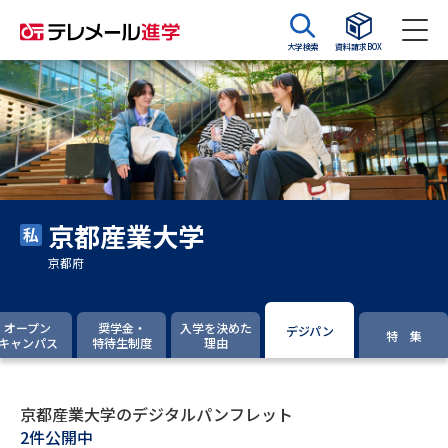
大学検索
資料請求BOX
資料請求
資料検索
大学・短大の資料種類から請求
京都産業大学
大学パンフ
学部・学科パンフ
京都府
総合型選抜・学校推薦型選抜 募
大学入学共通テスト利用選抜の
集要項＆願書
募集要項＆願書
オープン
奨学金・
入学を決めた
デジパン
特 集
キャンパス
特待生制度
理由
過去問題集
大学・短大以外の資料から請求
京都産業大学のデジタルパンフレット
2件公開中