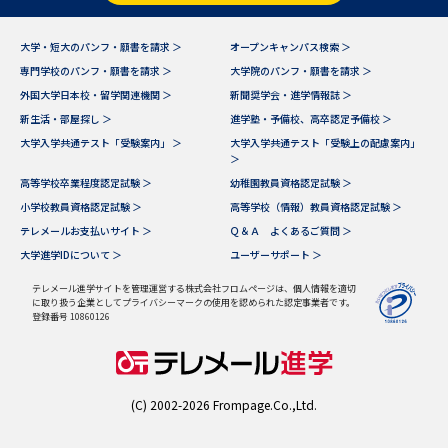
データサイエンス特集
奨学金・特待生制度特集
大学・短大のパンフ・願書を請求 ＞
オープンキャンパス検索 ＞
専門学校のパンフ・願書を請求 ＞
大学院のパンフ・願書を請求 ＞
外国大学日本校・留学関連機関 ＞
新聞奨学会・進学情報誌 ＞
デジタルパンフレット
進路の３択
新生活・部屋探し ＞
進学塾・予備校、高卒認定予備校 ＞
新学年スタート号特集ページ
新学年スタート号特集ページ
大学入学共通テスト「受験案内」 ＞
大学入学共通テスト「受験上の配慮案内」
＞
（高3生用）
（高2生用）
高等学校卒業程度認定試験 ＞
幼稚園教員資格認定試験 ＞
SELFBRAND特集ページ
小学校教員資格認定試験 ＞
高等学校（情報）教員資格認定試験 ＞
テレメールお支払いサイト ＞
Ｑ＆Ａ よくあるご質問 ＞
大学進学IDについて ＞
ユーザーサポート ＞
オープンキャンパスなどを調べる
テレメール進学サイトを管理運営する株式会社フロムページは、個人情報を適切
に取り扱う企業としてプライバシーマークの使用を認められた認定事業者です。
オープンキャンパス検索
実施プログラムから探す
登録番号 10860126
来場型・Web型イベント特集
夢ナビライブ
(C) 2002-2026 Frompage.Co.,Ltd.