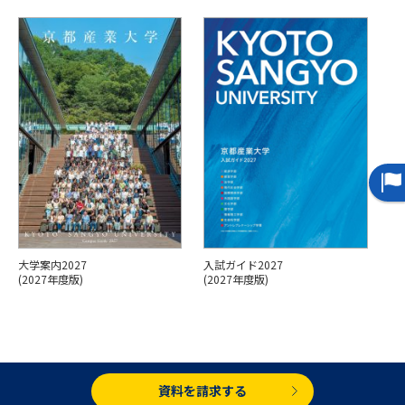
専門学校の資料請求
大学院の資料請求
大学入学共通テスト「受験案
留学・進学関連、塾・予備校
内」の請求
大学入学共通テスト「受験上の
高等学校卒業程度認定試験
配慮案内」の請求
幼稚園教員資格認定試験
小学校教員資格認定試験
高等学校（情報）教員資格認定
試験
大学案内2027
入試ガイド2027
大学研究
大学検索
(2027年度版)
(2027年度版)
大学で学べる内容や特徴を調べる
国際・グローバルに強い大学特
資料を請求する
新増設大学・学部・学科特集
集