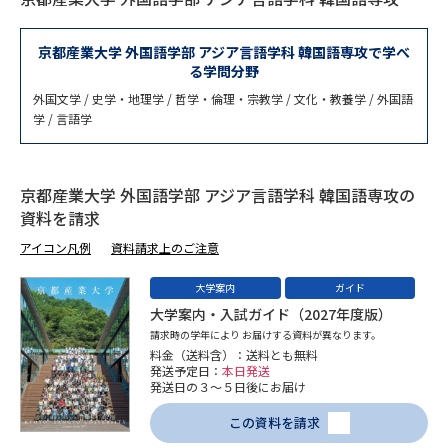
専門学校の資料請求
大学院の資料請求
大学入学共通テスト「受験案
京都産業大学 外国語学部 アジア言語学科 韓国語専攻で学べ
留学・進学関連、塾・予備校
内」の請求
る学問分野
外国文学 / 史学・地理学 / 哲学・倫理・宗教学 / 文化・教養学 / 外国語
大学入学共通テスト「受験上の
高等学校卒業程度認定試験
学 / 言語学
配慮案内」の請求
幼稚園教員資格認定試験
小学校教員資格認定試験
京都産業大学 外国語学部 アジア言語学科 韓国語専攻の
高等学校（情報）教員資格認定
資料を請求
試験
アイコン凡例
資料請求上のご注意
大学案内
ガイド
大学研究
大学検索
大学案内・入試ガイド（2027年度版）
請求時の学年により お届けする資料が異なります。
料金（送料含）：送料とも無料
発送予定日：
本日発送
大学で学べる内容や特徴を調べる
発送日の３～５日後にお届け
この資料を請求
国際・グローバルに強い大学特
新増設大学・学部・学科特集
集