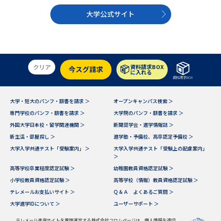
大学公式サイト
クリア
資料請求BOX
今スグ請求
に入れる
資料請求BOX
大学・短大のパンフ・願書を請求 ＞
オープンキャンパス検索 ＞
専門学校のパンフ・願書を請求 ＞
大学院のパンフ・願書を請求 ＞
外国大学日本校・留学関連機関 ＞
新聞奨学会・進学情報誌 ＞
新生活・部屋探し ＞
進学塾・予備校、高卒認定予備校 ＞
大学入学共通テスト「受験案内」 ＞
大学入学共通テスト「受験上の配慮案内」
＞
高等学校卒業程度認定試験 ＞
幼稚園教員資格認定試験 ＞
小学校教員資格認定試験 ＞
高等学校（情報）教員資格認定試験 ＞
テレメールお支払いサイト ＞
Ｑ＆Ａ よくあるご質問 ＞
大学進学IDについて ＞
ユーザーサポート ＞
テレメール進学サイトを管理運営する株式会社フロムページは、個人情報を適切