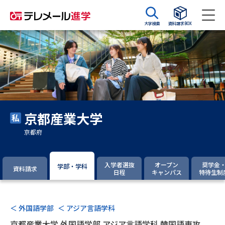
大学検索
資料請求BOX
資料請求
資料検索
大学・短大の資料種類から請求
京都産業大学
大学パンフ
学部・学科パンフ
京都府
総合型選抜・学校推薦型選抜 募
大学入学共通テスト利用選抜の
集要項＆願書
募集要項＆願書
入学者選抜
オープン
奨学金
学部・学科
資料請求
日程
キャンパス
特待生制
過去問題集
大学・短大以外の資料から請求
＜ 外国語学部
＜ アジア言語学科
京都産業大学 外国語学部 アジア言語学科 韓国語専攻