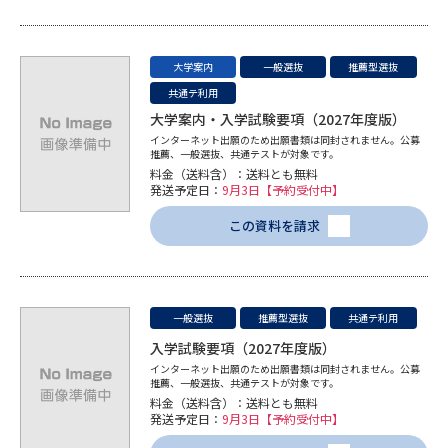
データサイエンス特集
奨学金・特待生制度特集
大学案内
一般選抜
推薦型選抜
共通テ利用
デジタルパンフレット
進路の３択
大学案内・入学試験要項（2027年度版）
インターネット出願のため出願書類は同封されません。公募
新学年スタート号特集ページ
新学年スタート号特集ページ
推薦、一般選抜、共通テストが対象です。
（高3生用）
（高2生用）
料金（送料含）：送料とも無料
発送予定日：
9月3日【予約受付中】
SELFBRAND特集ページ
この資料を請求
オープンキャンパスなどを調べる
オープンキャンパス検索
実施プログラムから探す
一般選抜
推薦型選抜
共通テ利用
入学試験要項（2027年度版）
来場型・Web型イベント特集
夢ナビライブ
インターネット出願のため出願書類は同封されません。公募
推薦、一般選抜、共通テストが対象です。
料金（送料含）：送料とも無料
発送予定日：
9月3日【予約受付中】