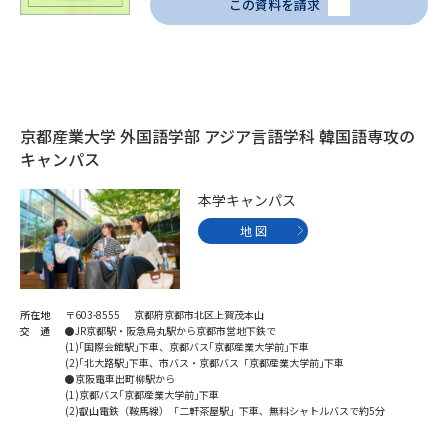
この資料を請求
学問のミニ講義「夢ナビ講義」
学問分野解説
学問の教科書
夢ナビライブ
ユーザーサポート
京都産業大学 外国語学部 アジア言語学科 韓国語専攻の
キャンパス
Ｑ＆Ａ よくあるご質問
大学進学IDについて
本学キャンパス
資料の料金の
受付内容・発送状況の確認
地 図
お支払いについて
テレメール
個人情報取扱規定
お支払いサイト
所在地
〒603-8555 京都府京都市北区上賀茂本山
テレメール進学カタログ
交 通
●JR京都駅・阪急烏丸駅から京都市営地下鉄で
特定商取引表記
訂正のご案内
(1)｢国際会館駅｣下車、京都バス｢京都産業大学前｣下車
(2)｢北大路駅｣下車、市バス・京都バス「京都産業大学前｣下車
●京阪電車出町柳駅から
(1)京都バス｢京都産業大学前｣下車
(2)叡山電鉄（鞍馬線）「二軒茶屋駅」下車、無料シャトルバスで約5分