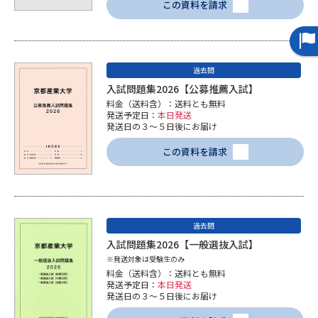
受験準備
資料検索
この資料を請求
志望校・出願校を調べる
過去問
入試問題集2026【公募推薦入試】
併願校選び
受験スケジュールを立てよう
料金（送料含）：送料とも無料
発送予定日：
本日発送
発送日の３～５日後にお届け
先輩が入学を決めた理由
テレメール全国一斉進学調査
この資料を請求
新生活お役立ちガイド
過去問
学問発見
学問検索
入試問題集2026【一般選抜入試】
※発送対象は受験生のみ
料金（送料含）：送料とも無料
大学で学びたい学問発見
発送予定日：
本日発送
発送日の３～５日後にお届け