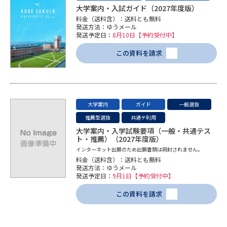
大学案内・入試ガイド（2027年度版）
料金（送料含）：送料とも無料
データサイエンス特集
奨学金・特待生制度特集
発送方法：ゆうメール
発送予定日：
8月10日【予約受付中】
デジタルパンフレット
進路の３択
この資料を請求
新学年スタート号特集ページ
新学年スタート号特集ページ
（高3生用）
（高2生用）
SELFBRAND特集ページ
大学案内
ガイド
一般選抜
推薦型選抜
共通テ利用
オープンキャンパスなどを調べる
大学案内・入学試験要項（一般・共通テス
ト・推薦）（2027年度版）
インターネット出願のため出願書類は同封されません。
オープンキャンパス検索
実施プログラムから探す
料金（送料含）：送料とも無料
発送方法：ゆうメール
発送予定日：
9月1日【予約受付中】
来場型・Web型イベント特集
夢ナビライブ
この資料を請求