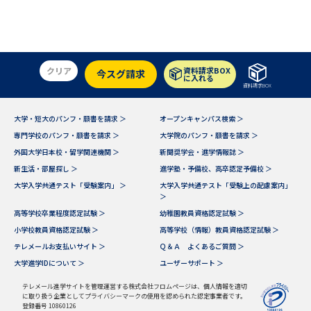
受験準備
資料検索
志望校・出願校を調べる
クリア
資料請求BOX
今スグ請求
に入れる
資料請求BOX
併願校選び
受験スケジュールを立てよう
大学・短大のパンフ・願書を請求 ＞
オープンキャンパス検索 ＞
先輩が入学を決めた理由
テレメール全国一斉進学調査
専門学校のパンフ・願書を請求 ＞
大学院のパンフ・願書を請求 ＞
外国大学日本校・留学関連機関 ＞
新聞奨学会・進学情報誌 ＞
新生活お役立ちガイド
新生活・部屋探し ＞
進学塾・予備校、高卒認定予備校 ＞
大学入学共通テスト「受験案内」 ＞
大学入学共通テスト「受験上の配慮案内」
＞
高等学校卒業程度認定試験 ＞
幼稚園教員資格認定試験 ＞
学問発見
学問検索
小学校教員資格認定試験 ＞
高等学校（情報）教員資格認定試験 ＞
テレメールお支払いサイト ＞
Ｑ＆Ａ よくあるご質問 ＞
大学進学IDについて ＞
ユーザーサポート ＞
大学で学びたい学問発見
テレメール進学サイトを管理運営する株式会社フロムページは、個人情報を適切
に取り扱う企業としてプライバシーマークの使用を認められた認定事業者です。
登録番号 10860126