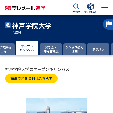
大学検索
資料請求BOX
神戸学院大学
資料請求
資料検索
兵庫県
大学・短大の資料種類から請求
オープン
学者選抜
奨学金・
入学を決めた
デジパン
キャンパス
日程
特待生制度
理由
大学パンフ
学部・学科パンフ
神戸学院大学のオープンキャンパス
総合型選抜・学校推薦型選抜 募
大学入学共通テスト利用選抜の
集要項＆願書
募集要項＆願書
請求できる資料はこちら
過去問題集
大学・短大以外の資料から請求