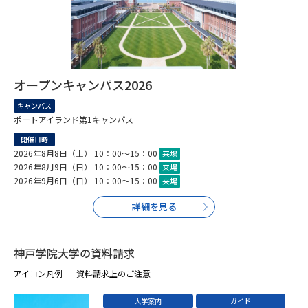
専門学校の資料請求
大学院の資料請求
大学入学共通テスト「受験案
留学・進学関連、塾・予備校
内」の請求
大学入学共通テスト「受験上の
高等学校卒業程度認定試験
オープンキャンパス2026
配慮案内」の請求
キャンパス
幼稚園教員資格認定試験
小学校教員資格認定試験
ポートアイランド第1キャンパス
開催日時
高等学校（情報）教員資格認定
2026年8月8日（土） 10：00～15：00
来場
試験
2026年8月9日（日） 10：00～15：00
来場
2026年9月6日（日） 10：00～15：00
来場
詳細を見る
大学研究
大学検索
神戸学院大学の資料請求
大学で学べる内容や特徴を調べる
アイコン凡例
資料請求上のご注意
国際・グローバルに強い大学特
新増設大学・学部・学科特集
大学案内
ガイド
集