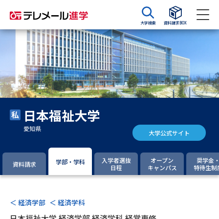
大学検索
資料請求BOX
資料請求
資料検索
大学・短大の資料種類から請求
日本福祉大学
大学パンフ
学部・学科パンフ
愛知県
大学公式サイト
総合型選抜・学校推薦型選抜 募
大学入学共通テスト利用選抜の
集要項＆願書
募集要項＆願書
入学者選抜
オープン
奨学金
学部・学科
資料請求
日程
キャンパス
特待生制
過去問題集
大学・短大以外の資料から請求
＜ 経済学部
＜ 経済学科
日本福祉大学 経済学部 経済学科 経営専修