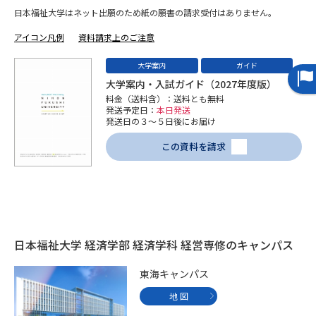
日本福祉大学はネット出願のため紙の願書の請求受付はありません。
データサイエンス特集
奨学金・特待生制度特集
アイコン凡例
資料請求上のご注意
大学案内
ガイド
デジタルパンフレット
進路の３択
大学案内・入試ガイド（2027年度版）
料金（送料含）：送料とも無料
新学年スタート号特集ページ
新学年スタート号特集ページ
発送予定日：
本日発送
（高3生用）
（高2生用）
発送日の３～５日後にお届け
SELFBRAND特集ページ
この資料を請求
オープンキャンパスなどを調べる
オープンキャンパス検索
実施プログラムから探す
日本福祉大学 経済学部 経済学科 経営専修のキャンパス
来場型・Web型イベント特集
夢ナビライブ
東海キャンパス
地 図