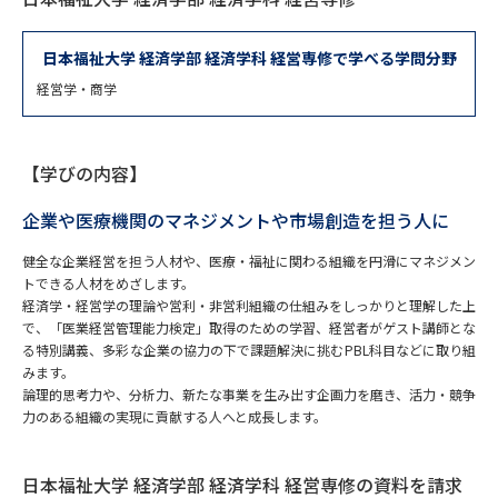
専門学校の資料請求
大学院の資料請求
大学入学共通テスト「受験案
日本福祉大学 経済学部 経済学科 経営専修で学べる学問分野
留学・進学関連、塾・予備校
内」の請求
経営学・商学
大学入学共通テスト「受験上の
高等学校卒業程度認定試験
配慮案内」の請求
【学びの内容】
幼稚園教員資格認定試験
小学校教員資格認定試験
企業や医療機関のマネジメントや市場創造を担う人に
高等学校（情報）教員資格認定
試験
健全な企業経営を担う人材や、医療・福祉に関わる組織を円滑にマネジメン
トできる人材をめざします。
経済学・経営学の理論や営利・非営利組織の仕組みをしっかりと理解した上
で、「医業経営管理能力検定」取得のための学習、経営者がゲスト講師とな
大学研究
大学検索
る特別講義、多彩な企業の協力の下で課題解決に挑むPBL科目などに取り組
みます。
論理的思考力や、分析力、新たな事業を生み出す企画力を磨き、活力・競争
力のある組織の実現に貢献する人へと成長します。
大学で学べる内容や特徴を調べる
国際・グローバルに強い大学特
日本福祉大学 経済学部 経済学科 経営専修の資料を請求
新増設大学・学部・学科特集
集