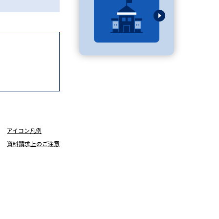
べる
ムから探す
ライブ
資料検索
アイコン凡例
資料請求上のご注意
う
先輩が入学を決めた理由
役立ちガイド