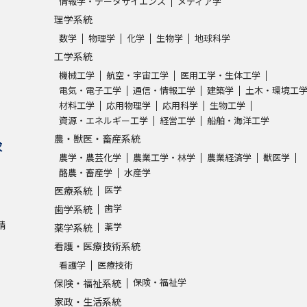
情報学・データサイエンス
メディア学
理学系統
数学
物理学
化学
生物学
地球科学
工学系統
機械工学
航空・宇宙工学
医用工学・生体工学
電気・電子工学
通信・情報工学
建築学
土木・環境工
材料工学
応用物理学
応用科学
生物工学
資源・エネルギー工学
経営工学
船舶・海洋工学
農・獣医・畜産系統
求
農学・農芸化学
農業工学・林学
農業経済学
獣医学
酪農・畜産学
水産学
医学
医療系統
歯学
歯学系統
請
薬学
薬学系統
看護・医療技術系統
看護学
医療技術
保険・福祉学
保険・福祉系統
家政・生活系統