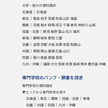
大学・短大の資料請求
北海道
北海道
東北
青森
岩手
宮城
秋田
山形
福島
関東
茨城
栃木
群馬
埼玉
千葉
東京
神奈川
山梨
信越・北陸
新潟
長野
富山
石川
福井
東海
静岡
岐阜
愛知
三重
近畿
滋賀
京都
大阪
兵庫
奈良
和歌山
中国
鳥取
岡山
島根
広島
山口
四国
香川
徳島
愛媛
高知
九州・沖縄
福岡
大分
宮崎
佐賀
長崎
熊本
鹿児島
沖縄
専門学校のパンフ・願書を請求
専門学校の資料請求
▼エリアから専門学校を探す
北海道
東北
関東
信越・北陸
東海
近畿
中国
四国
九州・沖縄