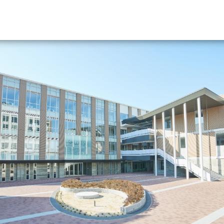
資料請求
大学・短大の資料種類から請
大学パンフ
学部・学科パンフ
総合型選抜・学校推薦型選抜 募集要項＆
大学入学共通テスト利用選抜の募集要項
大学・短大以外の資料から請
専門学校の資料請求
大学院の資料請求