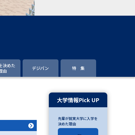
」の請求
高等学校卒業程度認定試験
格認定試験
大学検索
を決めた
デジパン
特 集
理由
べる
ローバルに強い大学特集
大学情報Pick UP
制度特集
デジタルパンフレット
先輩が就実大学に入学を
ジ（高3生用）
決めた理由
）