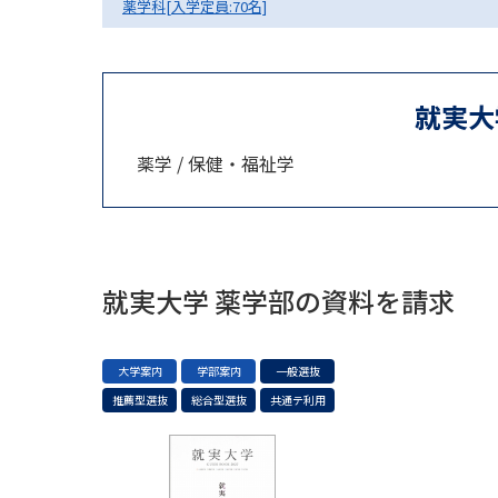
薬学科[入学定員:70名]
就実大
薬学 / 保健・福祉学
就実大学 薬学部の資料を請求
大学案内
学部案内
一般選抜
推薦型選抜
総合型選抜
共通テ利用