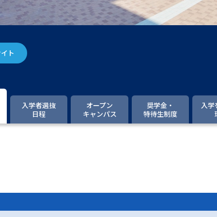
大学入学共通テスト「受験案内」の請求
大学入学共通テスト「受験上の配慮案内
幼稚園教員資格認定試験
小学校教員資
サイト
高等学校（情報）教員資格認定試験
大学研究
入学者選抜
オープン
奨学金・
入学
日程
キャンパス
特待生制度
大学で学べる内容や特徴を調
新増設大学・学部・学科特集
国際・グ
データサイエンス特集
奨学金・特待生
進路の３択
新学年スタート号特集ペー
新学年スタート号特集ページ（高2生用