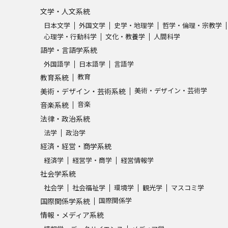
文学・人文系統
日本文学
外国文学
史学・地理学
哲学・倫理・宗教学
心理学・行動科学
文化・教養学
人間科学
語学・言語学系統
外国語学
日本語学
言語学
教育
教育系統
美術・デザイン・芸術学
美術・デザイン・芸術系統
音楽
音楽系統
法律・政治系統
法学
政治学
経済・経営・商学系統
経済学
経営学・商学
経営情報学
社会学系統
社会学
社会福祉学
環境学
観光学
マスコミ学
国際関係学
国際関係学系統
情報・メディア系統