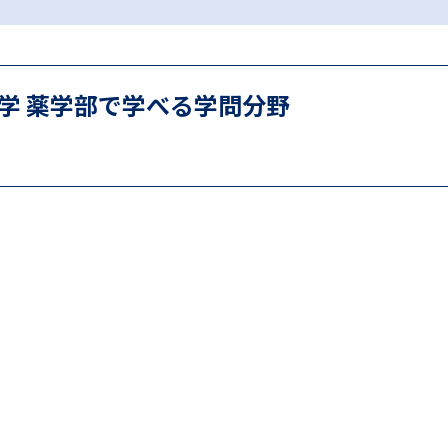
SELFBRAND特集ページ
オープンキャンパスなどを調
学 薬学部で学べる学問分野
オープンキャンパス検索
実施プログラ
来場型・Web型イベント特集
夢ナビ
受験準備
志望校・出願校を調べる
併願校選び
受験スケジュールを立てよ
テレメール全国一斉進学調査
新生活お