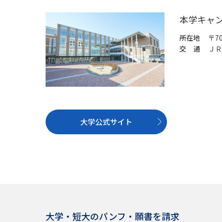
本学キャ
所在地
〒7
交 通
ＪＲ
大学公式サイト
大学・短大のパンフ・願書を請求