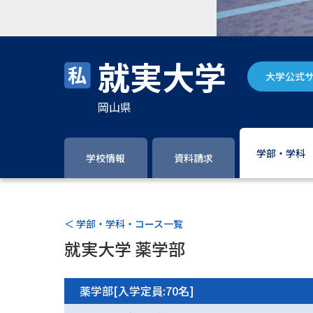
就実大学
大学公式
岡山県
学部・学科
学校情報
資料請求
＜ 学部・学科・コース一覧
就実大学 薬学部
薬学部[入学定員:70名]