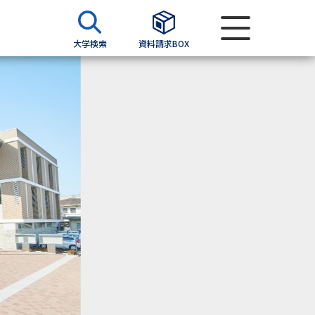
大学検索
資料請求BOX
資料検索
求
願書
＆願書
過去問題集
求
留学・進学関連、塾・予備校