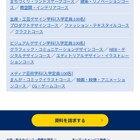
専門学校の資料請求
大学院の資料請求
まちづくり・ランドスケープコース
／
建築・リノベーションコー
ス
／
商空間・インテリアコース
大学入学共通テスト「受験案
留学・進学関連、塾・予備校
生産・工芸デザイン学科[入学定員:100名]
内」の請求
プロダクトデザインコース
／
ファッション・テキスタイルコース
／
クラフトコース
大学入学共通テスト「受験上の
高等学校卒業程度認定試験
配慮案内」の請求
ビジュアルデザイン学科[入学定員:100名]
グラフィック・コミュニケーションデザインコース
／
WEB・デ
幼稚園教員資格認定試験
小学校教員資格認定試験
ジタルデザインコース
／
エディトリアルデザイン・イラストレー
ションコース
高等学校（情報）教員資格認定
試験
メディア芸術学科[入学定員:100名]
まんが・コミックイラストコース
／
映画・映像・アニメーショ
ンコース
／
CG・ゲームコース
大学研究
大学検索
大学で学べる内容や特徴を調べる
資料を請求する
国際・グローバルに強い大学特
新増設大学・学部・学科特集
集
大学・短大のパンフ・願書を請求 ＞
オープンキャンパス検索 ＞