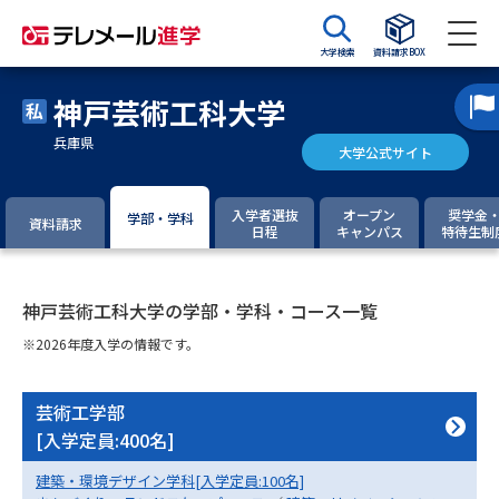
大学検索
資料請求BOX
神戸芸術工科大学
資料請求
資料検索
兵庫県
大学公式サイト
大学・短大の資料種類から請求
入学者選抜
オープン
奨学金
学部・学科
資料請求
日程
キャンパス
特待生制
大学パンフ
学部・学科パンフ
神戸芸術工科大学の学部・学科・コース一覧
総合型選抜・学校推薦型選抜 募
大学入学共通テスト利用選抜の
集要項＆願書
募集要項＆願書
※2026年度入学の情報です。
過去問題集
芸術工学部
[入学定員:400名]
大学・短大以外の資料から請求
建築・環境デザイン学科[入学定員:100名]