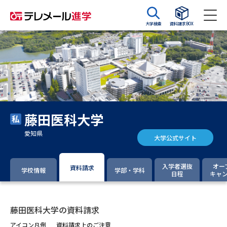
大学検索
資料請求BOX
資料請求
資料検索
大学・短大の資料種類から請求
藤田医科大学
大学パンフ
学部・学科パンフ
愛知県
大学公式サイト
総合型選抜・学校推薦型選抜 募
大学入学共通テスト利用選抜の
集要項＆願書
募集要項＆願書
入学者選抜
オー
資料請求
学校情報
学部・学科
日程
キャ
過去問題集
大学・短大以外の資料から請求
藤田医科大学の資料請求
アイコン凡例
資料請求上のご注意