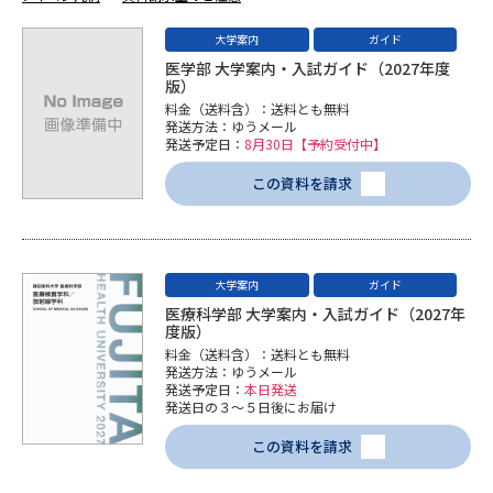
専門学校の資料請求
大学院の資料請求
大学案内
ガイド
大学入学共通テスト「受験案
留学・進学関連、塾・予備校
医学部 大学案内・入試ガイド（2027年度
内」の請求
版）
料金（送料含）：送料とも無料
大学入学共通テスト「受験上の
高等学校卒業程度認定試験
発送方法：ゆうメール
配慮案内」の請求
発送予定日：
8月30日【予約受付中】
幼稚園教員資格認定試験
この資料を請求
小学校教員資格認定試験
高等学校（情報）教員資格認定
試験
大学案内
ガイド
医療科学部 大学案内・入試ガイド（2027年
度版）
大学研究
大学検索
料金（送料含）：送料とも無料
発送方法：ゆうメール
発送予定日：
本日発送
発送日の３～５日後にお届け
大学で学べる内容や特徴を調べる
この資料を請求
国際・グローバルに強い大学特
新増設大学・学部・学科特集
集