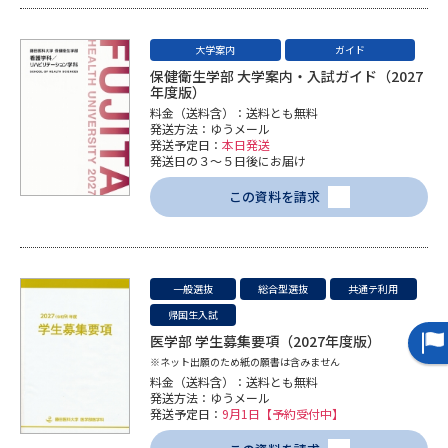
データサイエンス特集
奨学金・特待生制度特集
大学案内
ガイド
保健衛生学部 大学案内・入試ガイド（2027
年度版）
デジタルパンフレット
進路の３択
料金（送料含）：送料とも無料
発送方法：ゆうメール
新学年スタート号特集ページ
新学年スタート号特集ページ
発送予定日：
本日発送
（高3生用）
（高2生用）
発送日の３～５日後にお届け
この資料を請求
SELFBRAND特集ページ
オープンキャンパスなどを調べる
一般選抜
総合型選抜
共通テ利用
オープンキャンパス検索
実施プログラムから探す
帰国生入試
医学部 学生募集要項（2027年度版）
※ネット出願のため紙の願書は含みません
来場型・Web型イベント特集
夢ナビライブ
料金（送料含）：送料とも無料
発送方法：ゆうメール
発送予定日：
9月1日【予約受付中】