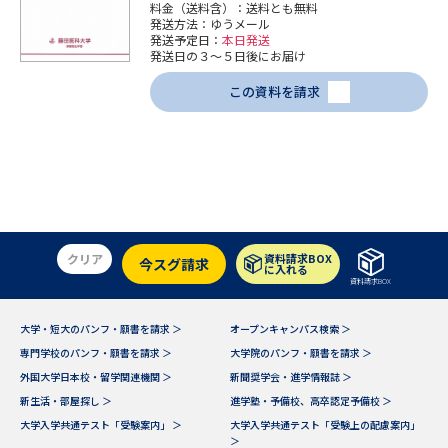
学問のミニ講義「夢ナビ講義」
学問分野解説
料金（送料含）：送料とも無料
発送方法：ゆうメール
発送予定日：
本日発送
発送日の３～５日後にお届け
学問の教科書
夢ナビライブ
この資料を請求
ユーザーサポート
Ｑ＆Ａ よくあるご質問
大学進学IDについて
資料の料金の
受付内容・発送状況の確認
お支払いについて
クリア
資料請求BOX
今スグ請求
に入れる
テレメール
個人情報取扱規定
資料請求BOX
お支払いサイト
テレメール進学カタログ
大学・短大のパンフ・願書を請求 ＞
オープンキャンパス検索 ＞
特定商取引表記
訂正のご案内
専門学校のパンフ・願書を請求 ＞
大学院のパンフ・願書を請求 ＞
外国大学日本校・留学関連機関 ＞
新聞奨学会・進学情報誌 ＞
新生活・部屋探し ＞
進学塾・予備校、高卒認定予備校 ＞
大学入学共通テスト「受験案内」 ＞
大学入学共通テスト「受験上の配慮案内」
＞