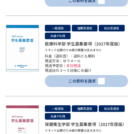
受験準備
資料検索
この資料を請求
志望校・出願校を調べる
一般選抜
推薦型選抜
総合型選抜
共通テ利用
併願校選び
受験スケジュールを立てよう
医療科学部 学生募集要項（2027年度版）
※ネット出願のため紙の願書は含みません
先輩が入学を決めた理由
テレメール全国一斉進学調査
料金（送料含）：送料とも無料
発送方法：ゆうメール
発送予定日：
本日発送
発送日の３～５日後にお届け
新生活お役立ちガイド
この資料を請求
学問発見
学問検索
一般選抜
推薦型選抜
総合型選抜
共通テ利用
大学で学びたい学問発見
保健衛生学部 学生募集要項（2027年度版）
※ネット出願のため紙の願書は含みません