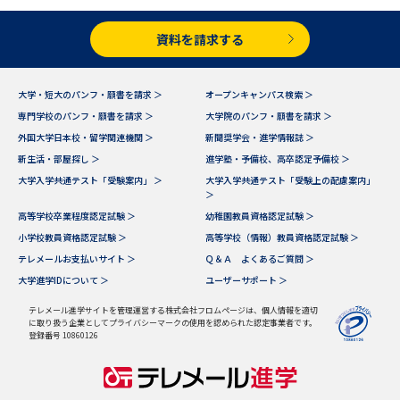
データサイエンス特集
奨学金・特待生制度特集
資料を請求する
デジタルパンフレット
進路の３択
大学・短大のパンフ・願書を請求 ＞
オープンキャンパス検索 ＞
専門学校のパンフ・願書を請求 ＞
大学院のパンフ・願書を請求 ＞
新学年スタート号特集ページ
新学年スタート号特集ページ
外国大学日本校・留学関連機関 ＞
新聞奨学会・進学情報誌 ＞
（高3生用）
（高2生用）
新生活・部屋探し ＞
進学塾・予備校、高卒認定予備校 ＞
大学入学共通テスト「受験案内」 ＞
大学入学共通テスト「受験上の配慮案内」
SELFBRAND特集ページ
＞
高等学校卒業程度認定試験 ＞
幼稚園教員資格認定試験 ＞
オープンキャンパスなどを調べる
小学校教員資格認定試験 ＞
高等学校（情報）教員資格認定試験 ＞
テレメールお支払いサイト ＞
Ｑ＆Ａ よくあるご質問 ＞
オープンキャンパス検索
実施プログラムから探す
大学進学IDについて ＞
ユーザーサポート ＞
テレメール進学サイトを管理運営する株式会社フロムページは、個人情報を適切
に取り扱う企業としてプライバシーマークの使用を認められた認定事業者です。
来場型・Web型イベント特集
夢ナビライブ
登録番号 10860126