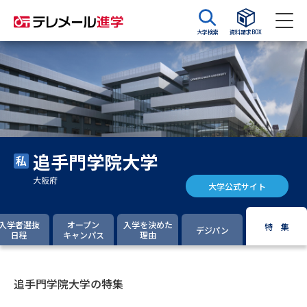
大学検索
資料請求BOX
資料請求
資料検索
大学・短大の資料種類から請求
追手門学院大学
大学パンフ
学部・学科パンフ
大阪府
大学公式サイト
総合型選抜・学校推薦型選抜 募
大学入学共通テスト利用選抜の
集要項＆願書
募集要項＆願書
入学者選抜
オープン
入学を決めた
特 集
デジパン
日程
キャンパス
理由
過去問題集
大学・短大以外の資料から請求
追手門学院大学の特集