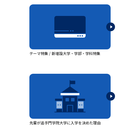
専門学校の資料請求
大学院の資料請求
大学入学共通テスト「受験案
留学・進学関連、塾・予備校
内」の請求
大学入学共通テスト「受験上の
高等学校卒業程度認定試験
配慮案内」の請求
幼稚園教員資格認定試験
小学校教員資格認定試験
テーマ特集 / 新増設大学・学部・学科特集
高等学校（情報）教員資格認定
試験
大学研究
大学検索
大学で学べる内容や特徴を調べる
先輩が追手門学院大学に入学を決めた理由
国際・グローバルに強い大学特
新増設大学・学部・学科特集
集