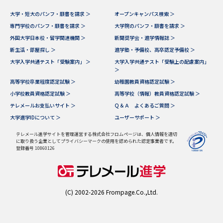
受験準備
資料検索
大学・短大のパンフ・願書を請求 ＞
オープンキャンパス検索 ＞
専門学校のパンフ・願書を請求 ＞
大学院のパンフ・願書を請求 ＞
志望校・出願校を調べる
外国大学日本校・留学関連機関 ＞
新聞奨学会・進学情報誌 ＞
新生活・部屋探し ＞
進学塾・予備校、高卒認定予備校 ＞
大学入学共通テスト「受験案内」 ＞
大学入学共通テスト「受験上の配慮案内」
併願校選び
受験スケジュールを立てよう
＞
高等学校卒業程度認定試験 ＞
幼稚園教員資格認定試験 ＞
先輩が入学を決めた理由
テレメール全国一斉進学調査
小学校教員資格認定試験 ＞
高等学校（情報）教員資格認定試験 ＞
テレメールお支払いサイト ＞
Ｑ＆Ａ よくあるご質問 ＞
大学進学IDについて ＞
ユーザーサポート ＞
新生活お役立ちガイド
テレメール進学サイトを管理運営する株式会社フロムページは、個人情報を適切
に取り扱う企業としてプライバシーマークの使用を認められた認定事業者です。
登録番号 10860126
学問発見
学問検索
(C) 2002-2026 Frompage.Co.,Ltd.
大学で学びたい学問発見