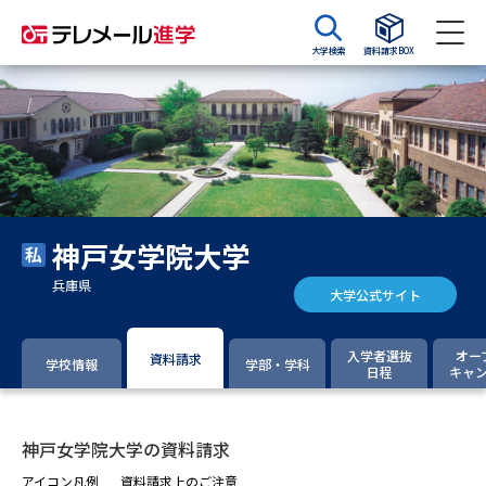
大学検索
資料請求BOX
資料請求
資料検索
大学・短大の資料種類から請求
神戸女学院大学
大学パンフ
学部・学科パンフ
兵庫県
大学公式サイト
総合型選抜・学校推薦型選抜 募
大学入学共通テスト利用選抜の
集要項＆願書
募集要項＆願書
入学者選抜
オー
資料請求
学校情報
学部・学科
日程
キャ
過去問題集
大学・短大以外の資料から請求
神戸女学院大学の資料請求
アイコン凡例
資料請求上のご注意