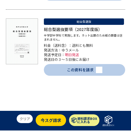
データサイエンス特集
奨学金・特待生制度特集
総合型選抜
デジタルパンフレット
進路の３択
総合型選抜要項（2027年度版）
全学部全学科で実施します。ネット出願のため紙の願書は含
まれません。
新学年スタート号特集ページ
新学年スタート号特集ページ
料金（送料含）：送料とも無料
（高3生用）
（高2生用）
発送方法：ゆうメール
発送予定日：
明日発送
発送日の３～５日後にお届け
SELFBRAND特集ページ
この資料を請求
オープンキャンパスなどを調べる
オープンキャンパス検索
実施プログラムから探す
来場型・Web型イベント特集
夢ナビライブ
クリア
資料請求BOX
今スグ請求
に入れる
資料請求BOX