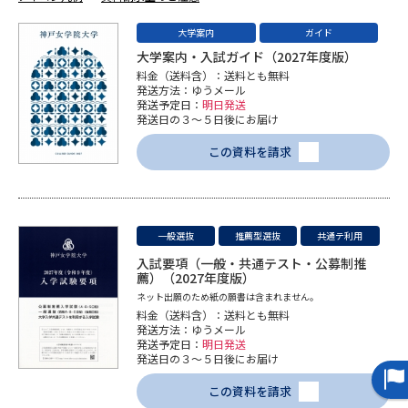
専門学校の資料請求
大学院の資料請求
大学案内
ガイド
大学入学共通テスト「受験案
留学・進学関連、塾・予備校
大学案内・入試ガイド（2027年度版）
内」の請求
料金（送料含）：送料とも無料
発送方法：ゆうメール
大学入学共通テスト「受験上の
高等学校卒業程度認定試験
発送予定日：
明日発送
配慮案内」の請求
発送日の３～５日後にお届け
幼稚園教員資格認定試験
この資料を請求
小学校教員資格認定試験
高等学校（情報）教員資格認定
試験
一般選抜
推薦型選抜
共通テ利用
入試要項（一般・共通テスト・公募制推
大学研究
大学検索
薦）（2027年度版）
ネット出願のため紙の願書は含まれません。
料金（送料含）：送料とも無料
発送方法：ゆうメール
発送予定日：
明日発送
大学で学べる内容や特徴を調べる
発送日の３～５日後にお届け
国際・グローバルに強い大学特
この資料を請求
新増設大学・学部・学科特集
集