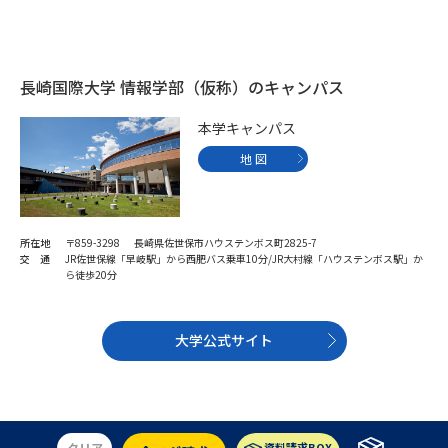
データサイエンス特集
奨学金・特待生制度特集
長崎国際大学 情報学部（仮称）のキャンパス
デジタルパンフレット
進路の３択
本学キャンパス
新学年スタート号特集ページ
新学年スタート号特集ページ
地 図
（高3生用）
（高2生用）
SELFBRAND特集ページ
所在地
〒859-3298 長崎県佐世保市ハウステンボス町2825-7
オープンキャンパスなどを調べる
交 通
JR佐世保線「早岐駅」から西肥バス乗車10分/JR大村線「ハウステンボス駅」か
ら徒歩20分
オープンキャンパス検索
実施プログラムから探す
大学公式サイト
来場型・Web型イベント特集
夢ナビライブ
クリア
資料請求BOX