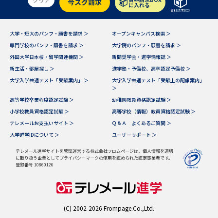
受験準備
資料検索
今スグ請求
に入れる
資料請求BOX
大学・短大のパンフ・願書を請求 ＞
オープンキャンパス検索 ＞
志望校・出願校を調べる
専門学校のパンフ・願書を請求 ＞
大学院のパンフ・願書を請求 ＞
外国大学日本校・留学関連機関 ＞
新聞奨学会・進学情報誌 ＞
併願校選び
受験スケジュールを立てよう
新生活・部屋探し ＞
進学塾・予備校、高卒認定予備校 ＞
大学入学共通テスト「受験案内」 ＞
大学入学共通テスト「受験上の配慮案内」
＞
先輩が入学を決めた理由
テレメール全国一斉進学調査
高等学校卒業程度認定試験 ＞
幼稚園教員資格認定試験 ＞
小学校教員資格認定試験 ＞
高等学校（情報）教員資格認定試験 ＞
新生活お役立ちガイド
テレメールお支払いサイト ＞
Ｑ＆Ａ よくあるご質問 ＞
大学進学IDについて ＞
ユーザーサポート ＞
テレメール進学サイトを管理運営する株式会社フロムページは、個人情報を適切
学問発見
学問検索
に取り扱う企業としてプライバシーマークの使用を認められた認定事業者です。
登録番号 10860126
大学で学びたい学問発見
(C) 2002-2026 Frompage.Co.,Ltd.