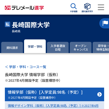
大学検索
資料請求BOX
長崎国際大学
資料請求
資料検索
長崎県
大学・短大の資料種類から請求
入学者選抜
オープン
奨学金
学部・学科
資料請求
日程
キャンパス
特待生制
大学パンフ
学部・学科パンフ
＜ 学部・学科・コース一覧
総合型選抜・学校推薦型選抜 募
大学入学共通テスト利用選抜の
集要項＆願書
募集要項＆願書
長崎国際大学 情報学部（仮称）
※2027年4月開設予定（設置構想中）
過去問題集
情報学部（仮称）[入学定員:98名（予定）]
大学・短大以外の資料から請求
※2027年4月開設予定（設置構想中）
情報デザイン学科（仮称）[入学定員:98名（予定）]
※2027年4月