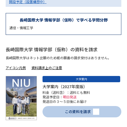
専門学校の資料請求
大学院の資料請求
開設予定（設置構想中）
大学入学共通テスト「受験案
留学・進学関連、塾・予備校
内」の請求
長崎国際大学 情報学部（仮称）で学べる学問分野
通信・情報工学
大学入学共通テスト「受験上の
高等学校卒業程度認定試験
配慮案内」の請求
幼稚園教員資格認定試験
小学校教員資格認定試験
長崎国際大学 情報学部（仮称）の資料を請求
長崎国際大学はネット出願のため紙の願書の請求受付はありません。
高等学校（情報）教員資格認定
試験
アイコン凡例
資料請求上のご注意
大学案内
大学研究
大学検索
大学案内（2027年度版）
料金（送料含）：送料とも無料
発送予定日：
明日発送
発送日の３～５日後にお届け
大学で学べる内容や特徴を調べる
この資料を請求
国際・グローバルに強い大学特
新増設大学・学部・学科特集
集