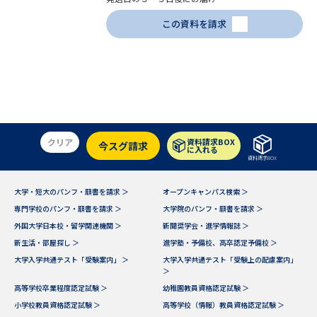
学問のミニ講義「夢ナビ講義」
学問分野解説
この資料を請求
学問の教科書
夢ナビライブ
ユーザーサポート
Ｑ＆Ａ よくあるご質問
大学進学IDについて
クリア
資料請求BOX
今スグ請求
に入れる
資料の料金の
受付内容・発送状況の確認
資料請求BOX
お支払いについて
大学・短大のパンフ・願書を請求 ＞
オープンキャンパス検索 ＞
テレメール
個人情報取扱規定
お支払いサイト
専門学校のパンフ・願書を請求 ＞
大学院のパンフ・願書を請求 ＞
外国大学日本校・留学関連機関 ＞
新聞奨学会・進学情報誌 ＞
テレメール進学カタログ
特定商取引表記
新生活・部屋探し ＞
進学塾・予備校、高卒認定予備校 ＞
訂正のご案内
大学入学共通テスト「受験案内」 ＞
大学入学共通テスト「受験上の配慮案内」
＞
高等学校卒業程度認定試験 ＞
幼稚園教員資格認定試験 ＞
小学校教員資格認定試験 ＞
高等学校（情報）教員資格認定試験 ＞