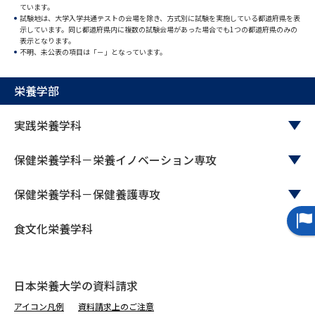
ています。
試験地は、大学入学共通テストの会場を除き、方式別に試験を実施している都道府県を表
データサイエンス特集
奨学金・特待生制度特集
示しています。同じ都道府県内に複数の試験会場があった場合でも1つの都道府県のみの
表示となります。
不明、未公表の項目は「－」となっています。
デジタルパンフレット
進路の３択
栄養学部
新学年スタート号特集ページ
新学年スタート号特集ページ
（高3生用）
（高2生用）
実践栄養学科
SELFBRAND特集ページ
保健栄養学科－栄養イノベーション専攻
オープンキャンパスなどを調べる
保健栄養学科－保健養護専攻
オープンキャンパス検索
実施プログラムから探す
食文化栄養学科
来場型・Web型イベント特集
夢ナビライブ
日本栄養大学の資料請求
アイコン凡例
資料請求上のご注意