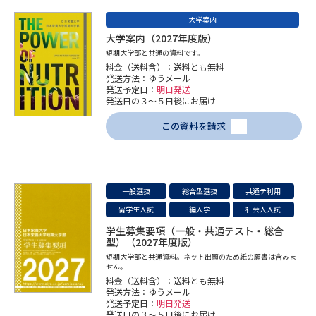
受験準備
資料検索
大学案内
大学案内（2027年度版）
志望校・出願校を調べる
短期大学部と共通の資料です。
料金（送料含）：送料とも無料
発送方法：ゆうメール
発送予定日：
明日発送
併願校選び
受験スケジュールを立てよう
発送日の３～５日後にお届け
この資料を請求
先輩が入学を決めた理由
テレメール全国一斉進学調査
新生活お役立ちガイド
一般選抜
総合型選抜
共通テ利用
留学生入試
編入学
社会人入試
学問発見
学問検索
学生募集要項（一般・共通テスト・総合
型）（2027年度版）
短期大学部と共通資料。ネット出願のため紙の願書は含みま
せん。
料金（送料含）：送料とも無料
大学で学びたい学問発見
発送方法：ゆうメール
発送予定日：
明日発送
発送日の３～５日後にお届け