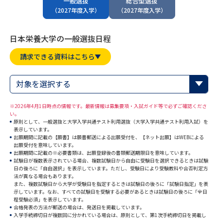
一般選抜
総合型選抜
専門学校の資料請求
大学院の資料請求
（2027年度入学）
（2027年度入学）
大学入学共通テスト「受験案
留学・進学関連、塾・予備校
内」の請求
日本栄養大学の一般選抜日程
大学入学共通テスト「受験上の
高等学校卒業程度認定試験
請求できる資料はこちら
配慮案内」の請求
幼稚園教員資格認定試験
小学校教員資格認定試験
対象を選択する
高等学校（情報）教員資格認定
※2026年4月1日時点の情報です。最新情報は募集要項・入試ガイド等で必ずご確認くださ
試験
い。
原則として、一般選抜と大学入学共通テスト利用選抜（大学入学共通テスト利用入試）を
表示しています。
出願期間に記載の【願書】は願書郵送による出願受付を、【ネット出願】はWEBによる
出願受付を意味しています。
大学研究
大学検索
出願期間に記載の※必要書類は、出願登録後の書類郵送期限日を意味しています。
試験日が複数表示されている場合、複数試験日から自由に受験日を選択できるときは試験
日の後ろに「自由選択」を表示しています。ただし、受験日により受験教科や合否判定方
法が異なる場合もあります。
大学で学べる内容や特徴を調べる
また、複数試験日から大学が受験日を指定するときは試験日の後ろに「試験日指定」を表
示しています。なお、すべての試験日を受験する必要があるときは試験日の後ろに「全日
程受験必須」を表示しています。
国際・グローバルに強い大学特
合格発表の方法が郵送の場合は、発送日を掲載しています。
新増設大学・学部・学科特集
入学手続締切日が複数回に分かれている場合は、原則として、第1次手続締切日を掲載し
集