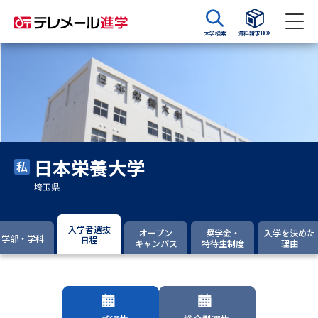
大学検索
資料請求BOX
資料請求
資料検索
大学・短大の資料種類から請求
日本栄養大学
大学パンフ
学部・学科パンフ
埼玉県
総合型選抜・学校推薦型選抜 募
大学入学共通テスト利用選抜の
集要項＆願書
募集要項＆願書
入学者選抜
オープン
奨学金・
入学を決めた
学部・学科
日程
キャンパス
特待生制度
理由
過去問題集
大学・短大以外の資料から請求