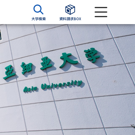
大学検索
資料請求BOX
資料検索
求
願書
＆願書
過去問題集
求
留学・進学関連、塾・予備校