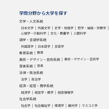
学問発見
学問分野から大学を探す
文学・人文系統
日本文学
外国文学
史学・地理学
哲学・倫理・宗教学
大学で学びたい学問発見
心理学・行動科学
文化・教養学
人間科学
語学・言語学系統
学問のミニ講義「夢ナビ講義」
学問分
外国語学
日本語学
言語学
教育
教育系統
美術・デザイン・芸術学
美術・デザイン・芸術系統
ユーザーサポート
音楽
音楽系統
法律・政治系統
法学
政治学
Ｑ＆Ａ よくあるご質問
大学進学IDにつ
経済・経営・商学系統
資料の料金の
お支払いについて
受付内容
経済学
経営学・商学
経営情報学
個人情報取扱規定
特定商取引表記
お
社会学系統
受験情報リンク
社会学
社会福祉学
環境学
観光学
マスコミ学