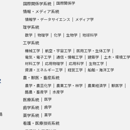
国際関係学
国際関係学系統
情報・メディア系統
情報学・データサイエンス
メディア学
理学系統
数学
物理学
化学
生物学
地球科学
工学系統
機械工学
航空・宇宙工学
医用工学・生体工学
電気・電子工学
通信・情報工学
建築学
土木・環境工
材料工学
応用物理学
応用科学
生物工学
資源・エネルギー工学
経営工学
船舶・海洋工学
農・獣医・畜産系統
求
農学・農芸化学
農業工学・林学
農業経済学
獣医学
酪農・畜産学
水産学
医学
医療系統
歯学
歯学系統
請
薬学
薬学系統
看護・医療技術系統