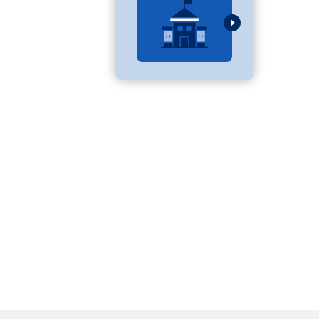
べる
ムから探す
ライブ
資料検索
う
先輩が入学を決めた理由
役立ちガイド