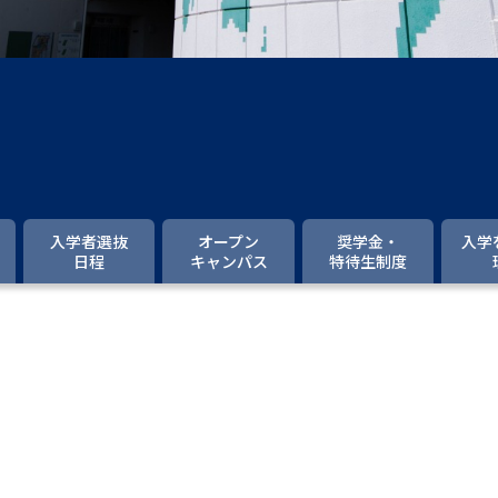
大学入学共通テスト「受験案内」の請求
大学入学共通テスト「受験上の配慮案内
幼稚園教員資格認定試験
小学校教員資
高等学校（情報）教員資格認定試験
大学研究
入学者選抜
オープン
奨学金・
入学
日程
キャンパス
特待生制度
大学で学べる内容や特徴を調
新増設大学・学部・学科特集
国際・グ
。
データサイエンス特集
奨学金・特待生
進路の３択
新学年スタート号特集ペー
新学年スタート号特集ページ（高2生用