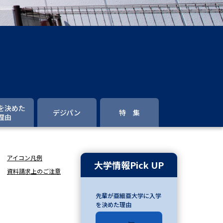
」の請求
高等学校卒業程度認定試験
格認定試験
大学検索
を決めた
デジパン
特 集
理由
べる
アイコン凡例
ローバルに強い大学特集
大学情報Pick UP
資料請求上のご注意
制度特集
デジタルパンフレット
先輩が亜細亜大学に入学
ジ（高3生用）
を決めた理由
）