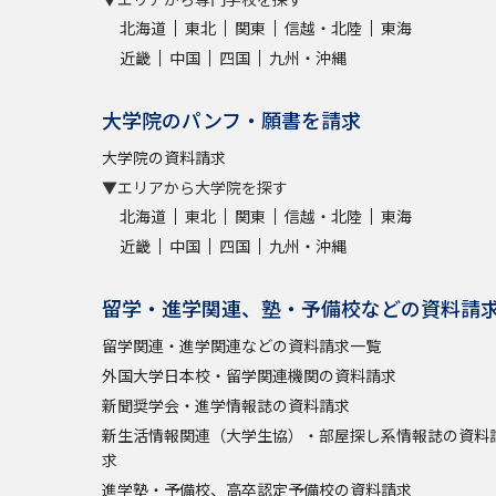
北海道
東北
関東
信越・北陸
東海
近畿
中国
四国
九州・沖縄
大学院のパンフ・願書を請求
大学院の資料請求
▼エリアから大学院を探す
北海道
東北
関東
信越・北陸
東海
近畿
中国
四国
九州・沖縄
留学・進学関連、塾・予備校などの資料請
留学関連・進学関連などの資料請求一覧
外国大学日本校・留学関連機関の資料請求
新聞奨学会・進学情報誌の資料請求
新生活情報関連（大学生協）・部屋探し系情報誌の資料
求
進学塾・予備校、高卒認定予備校の資料請求