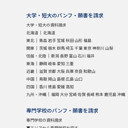
大学・短大のパンフ・願書を請求
大学・短大の資料請求
北海道
北海道
東北
青森
岩手
宮城
秋田
山形
福島
関東
茨城
栃木
群馬
埼玉
千葉
東京
神奈川
山梨
信越・北陸
新潟
長野
富山
石川
福井
東海
静岡
岐阜
愛知
三重
近畿
滋賀
京都
大阪
兵庫
奈良
和歌山
中国
鳥取
岡山
島根
広島
山口
四国
香川
徳島
愛媛
高知
九州・沖縄
福岡
大分
宮崎
佐賀
長崎
熊本
鹿児島
沖縄
専門学校のパンフ・願書を請求
専門学校の資料請求
▼エリアから専門学校を探す