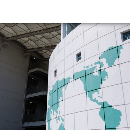
資料請求
大学・短大の資料種類から請
大学パンフ
学部・学科パンフ
総合型選抜・学校推薦型選抜 募集要項＆
大学入学共通テスト利用選抜の募集要項
大学・短大以外の資料から請
専門学校の資料請求
大学院の資料請求