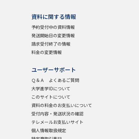
学問検索
資料に関する情報
予約受付中の資料情報
発送開始日の変更情報
請求受付終了の情報
料金の変更情報
野解説
学問の教科書
夢ナビライブ
ユーザーサポート
Ｑ＆Ａ よくあるご質問
大学進学IDについて
このサイトについて
いて
このサイトについて
資料の料金のお支払いについて
・発送状況の確認
テレメール
お支払いサイト
受付内容・発送状況の確認
テレメールお支払いサイト
問合せ先
テレメール進学カタログ
訂正のご案内
個人情報取扱規定
特定商取引表記