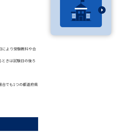
べる
ムから探す
日により受験教科や合
ライブ
るときは試験日の後ろ
資料検索
場合でも1つの都道府県
う
先輩が入学を決めた理由
役立ちガイド