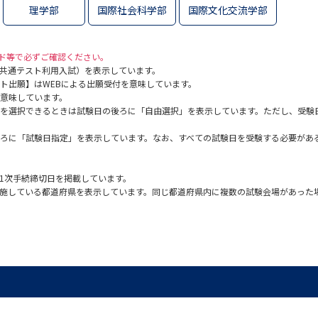
理学部
国際社会科学部
国際文化交流学部
SELFBRAND特集ページ
オープンキャンパスなどを調
イド等で必ずご確認ください。
共通テスト利用入試）を表示しています。
ト出願】はWEBによる出願受付を意味しています。
オープンキャンパス検索
実施プログラ
意味しています。
を選択できるときは試験日の後ろに「自由選択」を表示しています。ただし、受験
来場型・Web型イベント特集
夢ナビ
ろに「試験日指定」を表示しています。なお、すべての試験日を受験する必要があ
受験準備
1次手続締切日を掲載しています。
施している都道府県を表示しています。同じ都道府県内に複数の試験会場があった
志望校・出願校を調べる
併願校選び
受験スケジュールを立てよ
テレメール全国一斉進学調査
新生活お