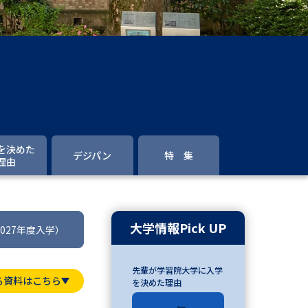
」の請求
高等学校卒業程度認定試験
格認定試験
大学検索
を決めた
デジパン
特 集
理由
べる
ローバルに強い大学特集
大学情報Pick UP
2027年度入学）
制度特集
デジタルパンフレット
先輩が学習院大学に入学
ジ（高3生用）
る資料はこちら
を決めた理由
）