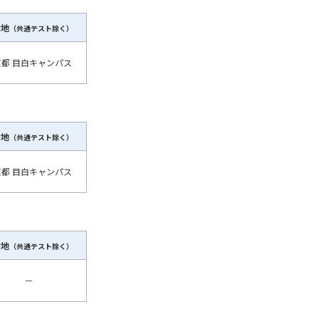
験地
（共通テスト除く）
学問検索
京都 目白キャンパス
野解説
学問の教科書
夢ナビライブ
験地
（共通テスト除く）
京都 目白キャンパス
いて
このサイトについて
験地
（共通テスト除く）
・発送状況の確認
テレメール
お支払いサイト
－
問合せ先
テレメール進学カタログ
訂正のご案内