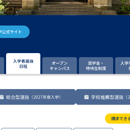
大学入学共通テスト「受験案内」の請求
大学入学共通テスト「受験上の配慮案内
幼稚園教員資格認定試験
小学校教員資
学公式サイト
高等学校（情報）教員資格認定試験
大学研究
入学者選抜
オープン
奨学金・
入学
日程
キャンパス
特待生制度
大学で学べる内容や特徴を調
新増設大学・学部・学科特集
国際・グ
総合型選抜
学校推薦型選抜
（2027年度入学）
（
データサイエンス特集
奨学金・特待生
進路の３択
新学年スタート号特集ペー
請求でき
新学年スタート号特集ページ（高2生用