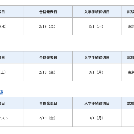
験日
合格発表日
入学手続締切日
試
学問発見
0（水）
2/19（金）
3/1（月）
東
大学で学びたい学問発見
学問のミニ講義「夢ナビ講義」
学問分
験日
合格発表日
入学手続締切日
試
（土）
2/19（金）
3/1（月）
東
ユーザーサポート
抜
Ｑ＆Ａ よくあるご質問
大学進学IDにつ
験日
合格発表日
入学手続締切日
試
資料の料金の
お支払いについて
受付内容
テスト
2/19（金）
3/1（月）
個人情報取扱規定
特定商取引表記
お
受験情報リンク