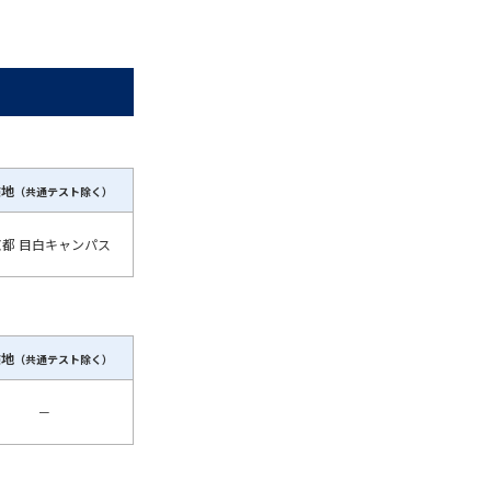
験地
（共通テスト除く）
京都 目白キャンパス
験地
（共通テスト除く）
－