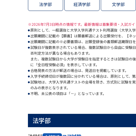
法学部
経済学部
文学部
※2026年7月3日時点の情報です。最新情報は募集要項・入試ガ
原則として、一般選抜と大学入学共通テスト利用選抜（大学入学
出願期間に記載の【願書】は願書郵送による出願受付を、【ネッ
出願期間に記載の※必要書類は、出願登録後の書類郵送期限日を
試験日が複数表示されている場合、複数試験日から自由に受験日
否判定方法が異なる場合もあります。
また、複数試験日から大学が受験日を指定するときは試験日の後
に「全日程受験必須」を表示しています。
合格発表の方法が郵送の場合は、発送日を掲載しています。
入学手続締切日が複数回に分かれている場合は、原則として、第
試験地は、大学入学共通テストの会場を除き、方式別に試験を実
のみの表示となります。
不明、未公表の項目は「－」となっています。
法学部