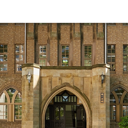
資料請求
大学・短大の資料種類から請
大学パンフ
学部・学科パンフ
総合型選抜・学校推薦型選抜 募集要項＆
大学入学共通テスト利用選抜の募集要項
大学・短大以外の資料から請
専門学校の資料請求
大学院の資料請求