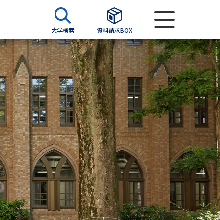
大学検索
資料請求BOX
資料検索
求
願書
＆願書
過去問題集
求
留学・進学関連、塾・予備校