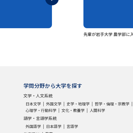
SELFBRAND特集ページ
オープンキャンパスなどを調
先輩が岩手大学 農学部に
オープンキャンパス検索
実施プログラ
来場型・Web型イベント特集
夢ナビ
受験準備
学問分野から大学を探す
文学・人文系統
志望校・出願校を調べる
日本文学
外国文学
史学・地理学
哲学・倫理・宗教学
心理学・行動科学
文化・教養学
人間科学
併願校選び
受験スケジュールを立てよ
語学・言語学系統
テレメール全国一斉進学調査
新生活お
外国語学
日本語学
言語学