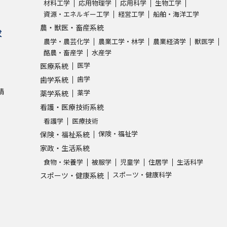
材料工学
応用物理学
応用科学
生物工学
資源・エネルギー工学
経営工学
船舶・海洋工学
農・獣医・畜産系統
求
農学・農芸化学
農業工学・林学
農業経済学
獣医学
酪農・畜産学
水産学
医学
医療系統
歯学
歯学系統
請
薬学
薬学系統
看護・医療技術系統
看護学
医療技術
保険・福祉学
保険・福祉系統
家政・生活系統
食物・栄養学
被服学
児童学
住居学
生活科学
スポーツ・健康科学
スポーツ・健康系統