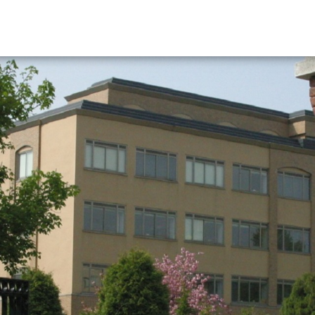
資料請求
大学・短大の資料種類から請
大学パンフ
学部・学科パンフ
総合型選抜・学校推薦型選抜 募集要項＆
大学入学共通テスト利用選抜の募集要項
大学・短大以外の資料から請
専門学校の資料請求
大学院の資料請求