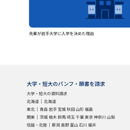
先輩が岩手大学に入学を決めた理由
大学・短大のパンフ・願書を請求
大学・短大の資料請求
北海道
北海道
東北
青森
岩手
宮城
秋田
山形
福島
関東
茨城
栃木
群馬
埼玉
千葉
東京
神奈川
山梨
信越・北陸
新潟
長野
富山
石川
福井