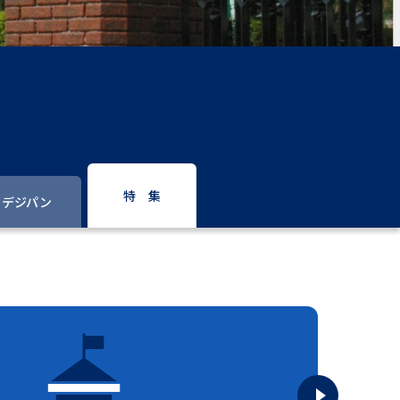
」の請求
高等学校卒業程度認定試験
格認定試験
大学検索
特 集
デジパン
べる
ローバルに強い大学特集
制度特集
デジタルパンフレット
ジ（高3生用）
）