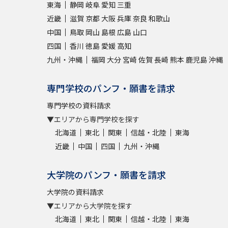
東海
静岡
岐阜
愛知
三重
近畿
滋賀
京都
大阪
兵庫
奈良
和歌山
中国
鳥取
岡山
島根
広島
山口
四国
香川
徳島
愛媛
高知
九州・沖縄
福岡
大分
宮崎
佐賀
長崎
熊本
鹿児島
沖縄
専門学校のパンフ・願書を請求
専門学校の資料請求
▼エリアから専門学校を探す
北海道
東北
関東
信越・北陸
東海
近畿
中国
四国
九州・沖縄
大学院のパンフ・願書を請求
大学院の資料請求
▼エリアから大学院を探す
北海道
東北
関東
信越・北陸
東海