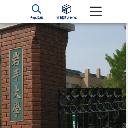
大学検索
資料請求BOX
資料検索
求
願書
＆願書
過去問題集
求
留学・進学関連、塾・予備校