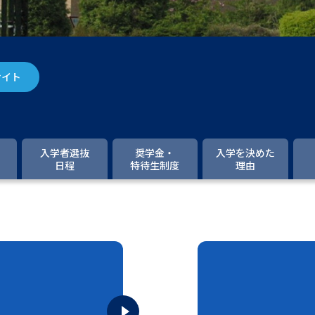
大学入学共通テスト「受験案内」の請求
大学入学共通テスト「受験上の配慮案内
幼稚園教員資格認定試験
小学校教員資
サイト
高等学校（情報）教員資格認定試験
大学研究
入学者選抜
奨学金・
入学を決めた
日程
特待生制度
理由
大学で学べる内容や特徴を調
新増設大学・学部・学科特集
国際・グ
データサイエンス特集
奨学金・特待生
進路の３択
新学年スタート号特集ペー
新学年スタート号特集ページ（高2生用