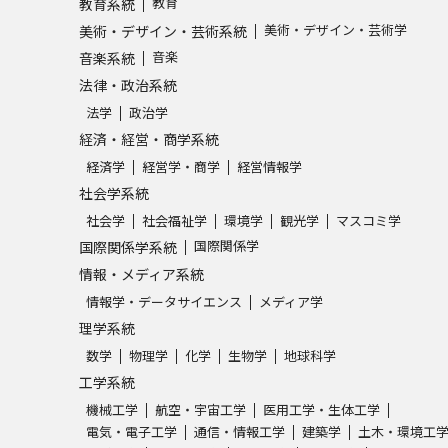
教育
教育系統
美術・デザイン・芸術学
美術・デザイン・芸術系統
学問発見
音楽
音楽系統
法律・政治系統
法学
政治学
大学で学びたい学問発見
経済・経営・商学系統
経済学
経営学・商学
経営情報学
学問のミニ講義「夢ナビ講義」
学問分
社会学系統
社会学
社会福祉学
環境学
観光学
マスコミ学
国際関係学
国際関係学系統
ユーザーサポート
情報・メディア系統
情報学・データサイエンス
メディア学
理学系統
Ｑ＆Ａ よくあるご質問
大学進学IDにつ
数学
物理学
化学
生物学
地球科学
資料の料金の
お支払いについて
受付内容
工学系統
個人情報取扱規定
特定商取引表記
お
機械工学
航空・宇宙工学
医用工学・生体工学
受験情報リンク
電気・電子工学
通信・情報工学
建築学
土木・環境工