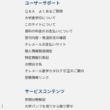
ユーザーサポート
Ｑ＆Ａ よくあるご質問
学問検索
大学進学IDについて
このサイトについて
資料の料金のお支払いについて
受付内容・発送状況の確認
野解説
学問の教科書
夢ナビライブ
テレメールお支払いサイト
個人情報取扱規定
特定商取引表記
お問合せ先
テレメール進学カタログ 訂正のご案内
受験情報リンク
いて
このサイトについて
・発送状況の確認
テレメール
お支払いサイト
サービスコンテンツ
問合せ先
テレメール進学カタログ
訂正のご案内
学問分野解説
学
大学パンフを見てから取り寄せ