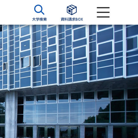
大学検索
資料請求BOX
資料検索
求
願書
＆願書
過去問題集
求
留学・進学関連、塾・予備校