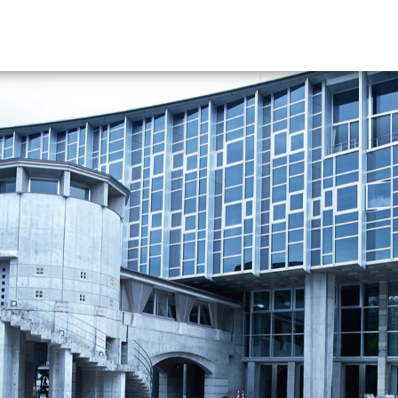
資料請求
大学・短大の資料種類から請
大学パンフ
学部・学科パンフ
総合型選抜・学校推薦型選抜 募集要項＆
大学入学共通テスト利用選抜の募集要項
大学・短大以外の資料から請
専門学校の資料請求
大学院の資料請求