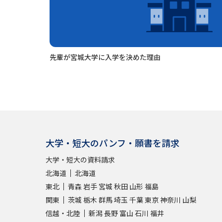
先輩が宮城大学に入学を決めた理由
大学・短大のパンフ・願書を請求
大学・短大の資料請求
北海道
北海道
東北
青森
岩手
宮城
秋田
山形
福島
関東
茨城
栃木
群馬
埼玉
千葉
東京
神奈川
山梨
信越・北陸
新潟
長野
富山
石川
福井