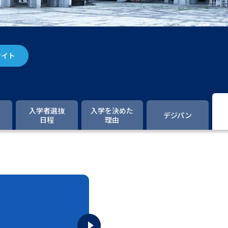
大学入学共通テスト「受験案内」の請求
大学入学共通テスト「受験上の配慮案内
幼稚園教員資格認定試験
小学校教員資
サイト
高等学校（情報）教員資格認定試験
大学研究
入学者選抜
入学を決めた
デジパン
日程
理由
大学で学べる内容や特徴を調
新増設大学・学部・学科特集
国際・グ
データサイエンス特集
奨学金・特待生
進路の３択
新学年スタート号特集ペー
新学年スタート号特集ページ（高2生用