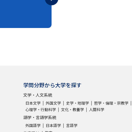
SELFBRAND特集ページ
オープンキャンパスなどを調
オープンキャンパス検索
実施プログラ
来場型・Web型イベント特集
夢ナビ
受験準備
学問分野から大学を探す
文学・人文系統
志望校・出願校を調べる
日本文学
外国文学
史学・地理学
哲学・倫理・宗教学
心理学・行動科学
文化・教養学
人間科学
併願校選び
受験スケジュールを立てよ
語学・言語学系統
テレメール全国一斉進学調査
新生活お
外国語学
日本語学
言語学