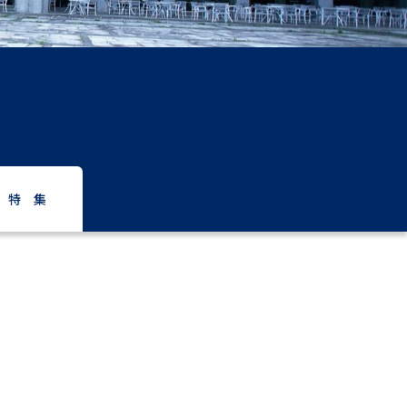
」の請求
高等学校卒業程度認定試験
格認定試験
大学検索
特 集
べる
ローバルに強い大学特集
制度特集
デジタルパンフレット
ジ（高3生用）
）