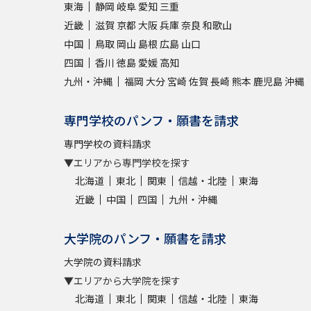
東海
静岡
岐阜
愛知
三重
近畿
滋賀
京都
大阪
兵庫
奈良
和歌山
中国
鳥取
岡山
島根
広島
山口
四国
香川
徳島
愛媛
高知
九州・沖縄
福岡
大分
宮崎
佐賀
長崎
熊本
鹿児島
沖縄
専門学校のパンフ・願書を請求
専門学校の資料請求
▼エリアから専門学校を探す
北海道
東北
関東
信越・北陸
東海
近畿
中国
四国
九州・沖縄
大学院のパンフ・願書を請求
大学院の資料請求
▼エリアから大学院を探す
北海道
東北
関東
信越・北陸
東海