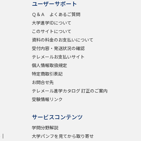
ユーザーサポート
Ｑ＆Ａ よくあるご質問
学問検索
大学進学IDについて
このサイトについて
資料の料金のお支払いについて
受付内容・発送状況の確認
野解説
学問の教科書
夢ナビライブ
テレメールお支払いサイト
個人情報取扱規定
特定商取引表記
お問合せ先
テレメール進学カタログ 訂正のご案内
受験情報リンク
いて
このサイトについて
・発送状況の確認
テレメール
お支払いサイト
サービスコンテンツ
問合せ先
テレメール進学カタログ
訂正のご案内
学問分野解説
学
大学パンフを見てから取り寄せ