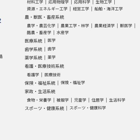
材料工学
応用物理学
応用科学
生物工学
資源・エネルギー工学
経営工学
船舶・海洋工学
農・獣医・畜産系統
求
農学・農芸化学
農業工学・林学
農業経済学
獣医学
酪農・畜産学
水産学
医学
医療系統
歯学
歯学系統
請
薬学
薬学系統
看護・医療技術系統
看護学
医療技術
保険・福祉学
保険・福祉系統
家政・生活系統
食物・栄養学
被服学
児童学
住居学
生活科学
スポーツ・健康科学
スポーツ・健康系統