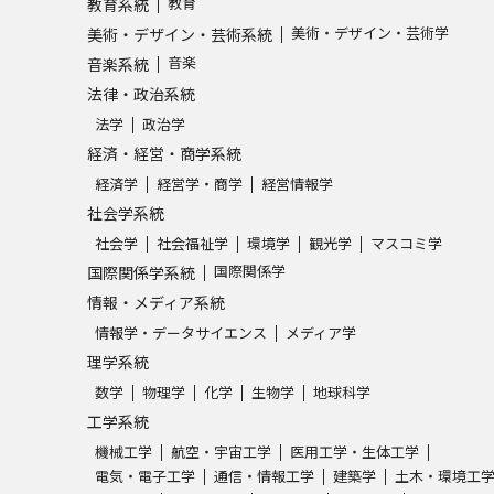
教育
教育系統
美術・デザイン・芸術学
美術・デザイン・芸術系統
学問発見
音楽
音楽系統
法律・政治系統
法学
政治学
大学で学びたい学問発見
経済・経営・商学系統
経済学
経営学・商学
経営情報学
学問のミニ講義「夢ナビ講義」
学問分
社会学系統
社会学
社会福祉学
環境学
観光学
マスコミ学
国際関係学
国際関係学系統
ユーザーサポート
情報・メディア系統
情報学・データサイエンス
メディア学
理学系統
Ｑ＆Ａ よくあるご質問
大学進学IDにつ
数学
物理学
化学
生物学
地球科学
資料の料金の
お支払いについて
受付内容
工学系統
個人情報取扱規定
特定商取引表記
お
機械工学
航空・宇宙工学
医用工学・生体工学
受験情報リンク
電気・電子工学
通信・情報工学
建築学
土木・環境工