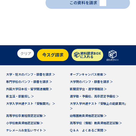
この資料を請求
クリア
資料請求BOX
今スグ請求
に入れる
資料請求BOX
大学・短大のパンフ・願書を請求 ＞
オープンキャンパス検索 ＞
専門学校のパンフ・願書を請求 ＞
大学院のパンフ・願書を請求 ＞
外国大学日本校・留学関連機関 ＞
新聞奨学会・進学情報誌 ＞
新生活・部屋探し ＞
進学塾・予備校、高卒認定予備校 ＞
大学入学共通テスト「受験案内」 ＞
大学入学共通テスト「受験上の配慮案内」
＞
高等学校卒業程度認定試験 ＞
幼稚園教員資格認定試験 ＞
小学校教員資格認定試験 ＞
高等学校（情報）教員資格認定試験 ＞
テレメールお支払いサイト ＞
Ｑ＆Ａ よくあるご質問 ＞