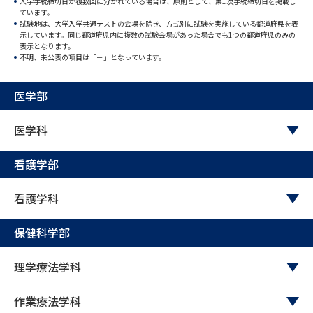
入学手続締切日が複数回に分かれている場合は、原則として、第1次手続締切日を掲載し
ています。
試験地は、大学入学共通テストの会場を除き、方式別に試験を実施している都道府県を表
データサイエンス特集
奨学金・特待生制度特集
示しています。同じ都道府県内に複数の試験会場があった場合でも1つの都道府県のみの
表示となります。
不明、未公表の項目は「－」となっています。
デジタルパンフレット
進路の３択
医学部
新学年スタート号特集ページ
新学年スタート号特集ページ
（高3生用）
（高2生用）
医学科
SELFBRAND特集ページ
看護学部
オープンキャンパスなどを調べる
看護学科
オープンキャンパス検索
実施プログラムから探す
保健科学部
来場型・Web型イベント特集
夢ナビライブ
理学療法学科
作業療法学科