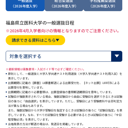
一般選抜
総合型選抜
学校推薦型選抜
専門学校の資料請求
大学院の資料請求
（2026年度入学）
（2026年度入学）
（2026年度入学）
大学入学共通テスト「受験案
留学・進学関連、塾・予備校
内」の請求
福島県立医科大学の一般選抜日程
大学入学共通テスト「受験上の
※2026年4月入学者向けの情報となりますのでご注意ください。
高等学校卒業程度認定試験
配慮案内」の請求
請求できる資料はこちら
幼稚園教員資格認定試験
小学校教員資格認定試験
対象を選択する
高等学校（情報）教員資格認定
試験
※最新情報は募集要項・入試ガイド等で必ずご確認ください。
原則として、一般選抜と大学入学共通テスト利用選抜（大学入学共通テスト利用入試）を
表示しています。
出願期間に記載の【願書】は願書郵送による出願受付を、【ネット出願】はWEBによる
大学研究
大学検索
出願受付を意味しています。
出願期間に記載の※必要書類は、出願登録後の書類郵送期限日を意味しています。
試験日が複数表示されている場合、複数試験日から自由に受験日を選択できるときは試験
日の後ろに「自由選択」を表示しています。ただし、受験日により受験教科や合否判定方
法が異なる場合もあります。
大学で学べる内容や特徴を調べる
また、複数試験日から大学が受験日を指定するときは試験日の後ろに「試験日指定」を表
示しています。なお、すべての試験日を受験する必要があるときは試験日の後ろに「全日
程受験必須」を表示しています。
国際・グローバルに強い大学特
新増設大学・学部・学科特集
合格発表の方法が郵送の場合は、発送日を掲載しています。
集