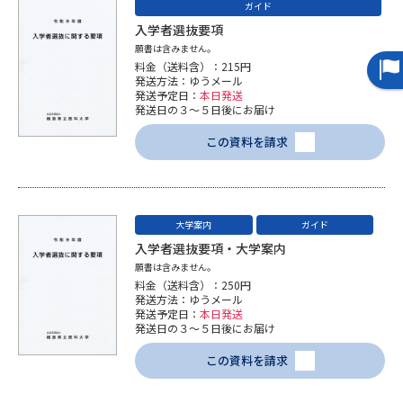
学問のミニ講義「夢ナビ講義」
学問分野解説
ガイド
入学者選抜要項
願書は含みません。
学問の教科書
夢ナビライブ
料金（送料含）：215円
発送方法：ゆうメール
発送予定日：
本日発送
ユーザーサポート
発送日の３～５日後にお届け
この資料を請求
Ｑ＆Ａ よくあるご質問
大学進学IDについて
資料の料金の
受付内容・発送状況の確認
お支払いについて
大学案内
ガイド
テレメール
入学者選抜要項・大学案内
個人情報取扱規定
お支払いサイト
願書は含みません。
料金（送料含）：250円
テレメール進学カタログ
発送方法：ゆうメール
特定商取引表記
訂正のご案内
発送予定日：
本日発送
発送日の３～５日後にお届け
この資料を請求