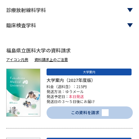
受験準備
資料検索
診療放射線科学科
志望校・出願校を調べる
臨床検査学科
併願校選び
受験スケジュールを立てよう
福島県立医科大学の資料請求
先輩が入学を決めた理由
テレメール全国一斉進学調査
アイコン凡例
資料請求上のご注意
大学案内
新生活お役立ちガイド
大学案内（2027年度版）
料金（送料含）：215円
発送方法：ゆうメール
発送予定日：
本日発送
学問発見
学問検索
発送日の３～５日後にお届け
この資料を請求
大学で学びたい学問発見