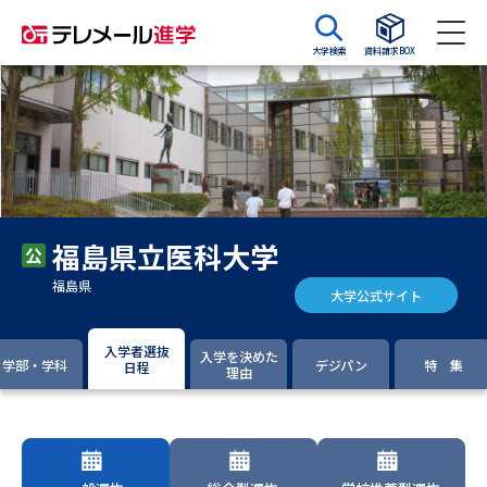
大学検索
資料請求BOX
資料請求
資料検索
大学・短大の資料種類から請求
福島県立医科大学
大学パンフ
学部・学科パンフ
福島県
大学公式サイト
総合型選抜・学校推薦型選抜 募
大学入学共通テスト利用選抜の
集要項＆願書
募集要項＆願書
入学者選抜
入学を決めた
学部・学科
デジパン
特 集
日程
理由
過去問題集
大学・短大以外の資料から請求