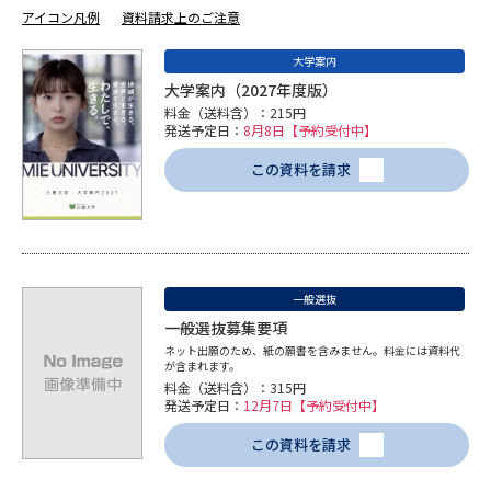
アイコン凡例
資料請求上のご注意
データサイエンス特集
奨学金・特待生制度特集
大学案内
大学案内（2027年度版）
デジタルパンフレット
進路の３択
料金（送料含）：215円
発送予定日：
8月8日【予約受付中】
新学年スタート号特集ページ
新学年スタート号特集ページ
この資料を請求
（高3生用）
（高2生用）
SELFBRAND特集ページ
オープンキャンパスなどを調べる
一般選抜
一般選抜募集要項
オープンキャンパス検索
実施プログラムから探す
ネット出願のため、紙の願書を含みません。料金には資料代
が含まれます。
料金（送料含）：315円
来場型・Web型イベント特集
夢ナビライブ
発送予定日：
12月7日【予約受付中】
この資料を請求