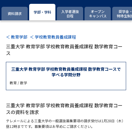
専門学校の資料請求
大学院の資料請求
入学者選抜
オープン
奨学金
学部・学科
資料請求
大学入学共通テスト「受験案
日程
キャンパス
特待生制
留学・進学関連、塾・予備校
内」の請求
大学入学共通テスト「受験上の
高等学校卒業程度認定試験
配慮案内」の請求
＜ 教育学部
＜ 学校教育教員養成課程
三重大学 教育学部 学校教育教員養成課程 数学教育コー
幼稚園教員資格認定試験
小学校教員資格認定試験
ス
高等学校（情報）教員資格認定
試験
三重大学 教育学部 学校教育教員養成課程 数学教育コースで
学べる学問分野
教育 / 数学
大学研究
大学検索
三重大学 教育学部 学校教育教員養成課程 数学教育コー
スの資料を請求
大学で学べる内容や特徴を調べる
テレメールによる三重大学の一般選抜募集要項の請求受付は1月28日（木）
国際・グローバルに強い大学特
昼12時までです。募集要項はお早めにご請求ください。
新増設大学・学部・学科特集
集