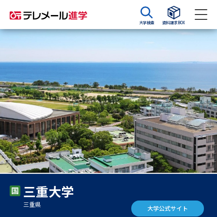
大学検索
資料請求BOX
資料請求
資料検索
大学・短大の資料種類から請求
大学パンフ
学部・学科パンフ
総合型選抜・学校推薦型選抜 募
大学入学共通テスト利用選抜の
集要項＆願書
募集要項＆願書
過去問題集
三重大学
大学・短大以外の資料から請求
三重県
大学公式サイト