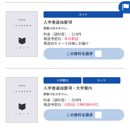
受験準備
資料検索
ガイド
入学者選抜要項
志望校・出願校を調べる
願書は含みません。
料金（送料含）：215円
併願校選び
受験スケジュールを立てよう
発送予定日：
本日発送
発送日の３～５日後にお届け
この資料を請求
先輩が入学を決めた理由
テレメール全国一斉進学調査
新生活お役立ちガイド
大学案内
ガイド
入学者選抜要項・大学案内
学問発見
学問検索
願書は含みません。
料金（送料含）：250円
発送予定日：
8月8日【予約受付中】
この資料を請求
大学で学びたい学問発見