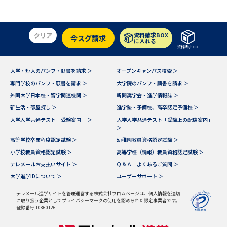
クリア
資料請求BOX
今スグ請求
に入れる
資料請求BOX
大学・短大のパンフ・願書を請求 ＞
オープンキャンパス検索 ＞
専門学校のパンフ・願書を請求 ＞
大学院のパンフ・願書を請求 ＞
外国大学日本校・留学関連機関 ＞
新聞奨学会・進学情報誌 ＞
新生活・部屋探し ＞
進学塾・予備校、高卒認定予備校 ＞
大学入学共通テスト「受験案内」 ＞
大学入学共通テスト「受験上の配慮案内」
＞
高等学校卒業程度認定試験 ＞
幼稚園教員資格認定試験 ＞
小学校教員資格認定試験 ＞
高等学校（情報）教員資格認定試験 ＞
テレメールお支払いサイト ＞
Ｑ＆Ａ よくあるご質問 ＞
大学進学IDについて ＞
ユーザーサポート ＞
テレメール進学サイトを管理運営する株式会社フロムページは、個人情報を適切
に取り扱う企業としてプライバシーマークの使用を認められた認定事業者です。
登録番号 10860126