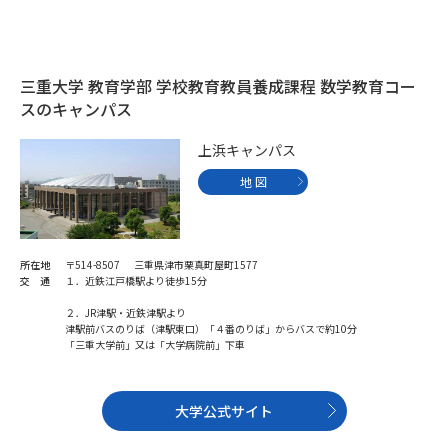
学問のミニ講義「夢ナビ講義」
学問分野解説
学問の教科書
夢ナビライブ
三重大学 教育学部 学校教育教員養成課程 数学教育コー
スのキャンパス
ユーザーサポート
上浜キャンパス
Ｑ＆Ａ よくあるご質問
大学進学IDについて
地 図
資料の料金の
受付内容・発送状況の確認
お支払いについて
所在地
〒514-8507 三重県津市栗真町屋町1577
テレメール
個人情報取扱規定
交 通
１．近鉄江戸橋駅より徒歩15分
お支払いサイト
２．JR津駅・近鉄津駅より
テレメール進学カタログ
津駅前バスのりば（津駅東口）「４番のりば」からバスで約10分
特定商取引表記
訂正のご案内
「三重大学前」又は「大学病院前」下車
大学公式サイト