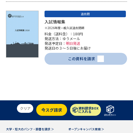
学問のミニ講義「夢ナビ講義」
学問分野解説
過去問
学問の教科書
夢ナビライブ
入試情報集
※2026年度一般入試過去問題
ユーザーサポート
料金（送料含）：180円
発送方法：ゆうメール
発送予定日：
明日発送
発送日の３～５日後にお届け
Ｑ＆Ａ よくあるご質問
大学進学IDについて
この資料を請求
資料の料金の
受付内容・発送状況の確認
お支払いについて
テレメール
個人情報取扱規定
お支払いサイト
テレメール進学カタログ
特定商取引表記
訂正のご案内
クリア
資料請求BOX
今スグ請求
に入れる
資料請求BOX
大学・短大のパンフ・願書を請求 ＞
オープンキャンパス検索 ＞