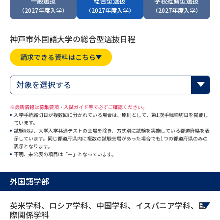
一般選抜
総合型選抜
学校推薦型選抜
専門学校の資料請求
大学院の資料請求
（2027年度入学）
（2027年度入学）
（2027年度入学）
大学入学共通テスト「受験案
留学・進学関連、塾・予備校
内」の請求
神戸市外国語大学の総合型選抜日程
大学入学共通テスト「受験上の
高等学校卒業程度認定試験
請求できる資料はこちら
配慮案内」の請求
幼稚園教員資格認定試験
小学校教員資格認定試験
対象を選択する
高等学校（情報）教員資格認定
※最新情報は募集要項・入試ガイド等で必ずご確認ください。
試験
入学手続締切日が複数回に分かれている場合は、原則として、第1次手続締切日を掲載し
ています。
試験地は、大学入学共通テストの会場を除き、方式別に試験を実施している都道府県を表
示しています。同じ都道府県内に複数の試験会場があった場合でも1つの都道府県のみの
表示となります。
大学研究
大学検索
不明、未公表の項目は「－」となっています。
外国語学部
大学で学べる内容や特徴を調べる
英米学科、ロシア学科、中国学科、イスパニア学科、国
国際・グローバルに強い大学特
新増設大学・学部・学科特集
際関係学科
集