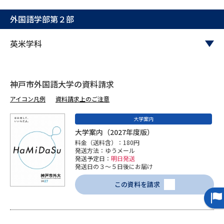
外国語学部第２部
データサイエンス特集
奨学金・特待生制度特集
英米学科
デジタルパンフレット
進路の３択
新学年スタート号特集ページ
新学年スタート号特集ページ
（高3生用）
（高2生用）
神戸市外国語大学の資料請求
アイコン凡例
資料請求上のご注意
SELFBRAND特集ページ
大学案内
オープンキャンパスなどを調べる
大学案内（2027年度版）
料金（送料含）：180円
発送方法：ゆうメール
オープンキャンパス検索
実施プログラムから探す
発送予定日：
明日発送
発送日の３～５日後にお届け
来場型・Web型イベント特集
夢ナビライブ
この資料を請求