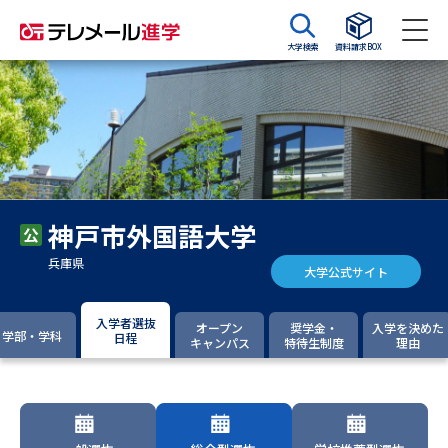
大学検索
資料請求BOX
資料請求
資料検索
大学・短大の資料種類から請求
神戸市外国語大学
大学パンフ
学部・学科パンフ
兵庫県
大学公式サイト
総合型選抜・学校推薦型選抜 募
大学入学共通テスト利用選抜の
集要項＆願書
募集要項＆願書
入学者選抜
オープン
奨学金・
入学を決めた
学部・学科
日程
キャンパス
特待生制度
理由
過去問題集
大学・短大以外の資料から請求