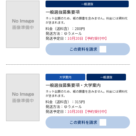
受験準備
資料検索
一般選抜
一般選抜募集要項
ネット出願のため、紙の願書を含みません。料金には資料代
が含まれます。
志望校・出願校を調べる
料金（送料含）：280円
発送方法：ゆうメール
発送予定日：
10月20日【予約受付中】
併願校選び
受験スケジュールを立てよう
この資料を請求
先輩が入学を決めた理由
テレメール全国一斉進学調査
新生活お役立ちガイド
大学案内
一般選抜
一般選抜募集要項・大学案内
ネット出願のため、紙の願書を含みません。料金には資料代
が含まれます。
学問発見
学問検索
料金（送料含）：315円
発送方法：ゆうメール
発送予定日：
10月20日【予約受付中】
大学で学びたい学問発見
この資料を請求