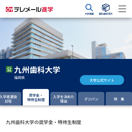
大学検索
資料請求BOX
資料請求
資料検索
大学・短大の資料種類から請求
九州歯科大学
大学パンフ
学部・学科パンフ
福岡県
大学公式サイト
総合型選抜・学校推薦型選抜 募
大学入学共通テスト利用選抜の
集要項＆願書
募集要項＆願書
奨学金・
入学者選抜
入学を決めた
デジパン
特 集
特待生制度
日程
理由
過去問題集
大学・短大以外の資料から請求
九州歯科大学の奨学金・特待生制度