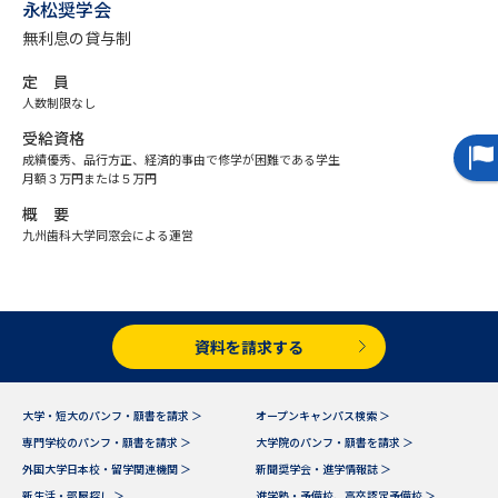
専門学校の資料請求
大学院の資料請求
永松奨学会
無利息の貸与制
大学入学共通テスト「受験案
留学・進学関連、塾・予備校
内」の請求
定 員
人数制限なし
大学入学共通テスト「受験上の
高等学校卒業程度認定試験
配慮案内」の請求
受給資格
成績優秀、品行方正、経済的事由で修学が困難である学生
月額３万円または５万円
幼稚園教員資格認定試験
小学校教員資格認定試験
概 要
高等学校（情報）教員資格認定
九州歯科大学同窓会による運営
試験
大学研究
大学検索
資料を請求する
大学・短大のパンフ・願書を請求 ＞
オープンキャンパス検索 ＞
大学で学べる内容や特徴を調べる
専門学校のパンフ・願書を請求 ＞
大学院のパンフ・願書を請求 ＞
外国大学日本校・留学関連機関 ＞
新聞奨学会・進学情報誌 ＞
国際・グローバルに強い大学特
新増設大学・学部・学科特集
集
新生活・部屋探し ＞
進学塾・予備校、高卒認定予備校 ＞