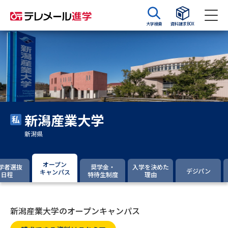
大学検索
資料請求BOX
資料請求
資料検索
大学・短大の資料種類から請求
新潟産業大学
大学パンフ
学部・学科パンフ
新潟県
総合型選抜・学校推薦型選抜 募
大学入学共通テスト利用選抜の
集要項＆願書
募集要項＆願書
オープン
学者選抜
奨学金・
入学を決めた
デジパン
キャンパス
日程
特待生制度
理由
過去問題集
大学・短大以外の資料から請求
新潟産業大学のオープンキャンパス