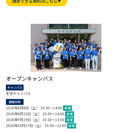
専門学校の資料請求
大学院の資料請求
請求できる資料はこちら
大学入学共通テスト「受験案
留学・進学関連、塾・予備校
内」の請求
大学入学共通テスト「受験上の
高等学校卒業程度認定試験
配慮案内」の請求
幼稚園教員資格認定試験
小学校教員資格認定試験
高等学校（情報）教員資格認定
試験
オープンキャンパス
キャンパス
大学研究
大学検索
本学キャンパス
開催日時
2026年8月8日（土） 10:30～14:00
来場
大学で学べる内容や特徴を調べる
2026年8月22日（土） 10:30～14:00
来場
2026年9月19日（土） 10:30～13:00
来場
国際・グローバルに強い大学特
2026年10月17日（土） 10:30～12:00
来場
新増設大学・学部・学科特集
集