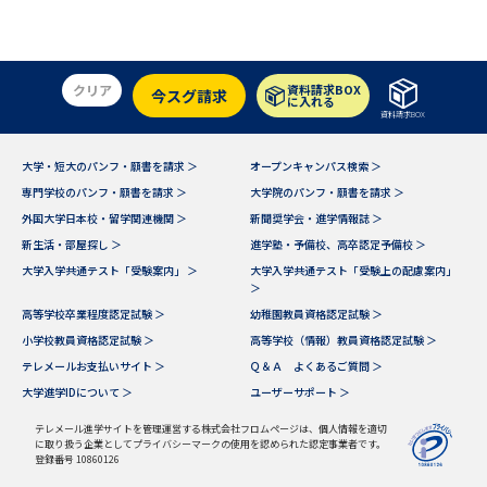
受験準備
資料検索
志望校・出願校を調べる
クリア
資料請求BOX
今スグ請求
に入れる
資料請求BOX
併願校選び
受験スケジュールを立てよう
大学・短大のパンフ・願書を請求 ＞
オープンキャンパス検索 ＞
専門学校のパンフ・願書を請求 ＞
大学院のパンフ・願書を請求 ＞
先輩が入学を決めた理由
テレメール全国一斉進学調査
外国大学日本校・留学関連機関 ＞
新聞奨学会・進学情報誌 ＞
新生活・部屋探し ＞
進学塾・予備校、高卒認定予備校 ＞
新生活お役立ちガイド
大学入学共通テスト「受験案内」 ＞
大学入学共通テスト「受験上の配慮案内」
＞
高等学校卒業程度認定試験 ＞
幼稚園教員資格認定試験 ＞
小学校教員資格認定試験 ＞
高等学校（情報）教員資格認定試験 ＞
学問発見
学問検索
テレメールお支払いサイト ＞
Ｑ＆Ａ よくあるご質問 ＞
大学進学IDについて ＞
ユーザーサポート ＞
テレメール進学サイトを管理運営する株式会社フロムページは、個人情報を適切
大学で学びたい学問発見
に取り扱う企業としてプライバシーマークの使用を認められた認定事業者です。
登録番号 10860126