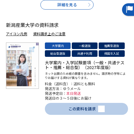
詳細を見る
データサイエンス特集
奨学金・特待生制度特集
新潟産業大学の資料請求
デジタルパンフレット
進路の３択
アイコン凡例
資料請求上のご注意
新学年スタート号特集ページ
新学年スタート号特集ページ
大学案内
一般選抜
推薦型選抜
（高3生用）
（高2生用）
総合型選抜
共通テ利用
帰国生入試
SELFBRAND特集ページ
大学案内・入学試験要項（一般・共通テス
ト・推薦・総合型）（2027年度版）
ネット出願のため紙の願書を含みません。請求時の学年によ
オープンキャンパスなどを調べる
りお届けする資料が異なります。
料金（送料含）：送料とも無料
発送方法：ゆうメール
オープンキャンパス検索
実施プログラムから探す
発送予定日：
本日発送
発送日の３～５日後にお届け
この資料を請求
来場型・Web型イベント特集
夢ナビライブ