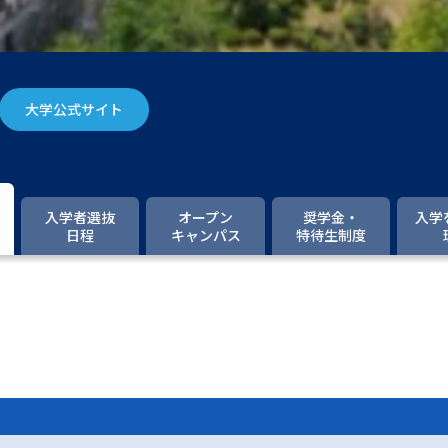
大学入学共通テスト「受験案内」の請求
大学入学共通テスト「受験上の配慮案内
幼稚園教員資格認定試験
小学校教員資
大学公式サイト
高等学校（情報）教員資格認定試験
大学研究
入学者選抜
オープン
奨学金・
入学
日程
キャンパス
特待生制度
大学で学べる内容や特徴を調
新増設大学・学部・学科特集
国際・グ
データサイエンス特集
奨学金・特待生
進路の３択
新学年スタート号特集ペー
新学年スタート号特集ページ（高2生用