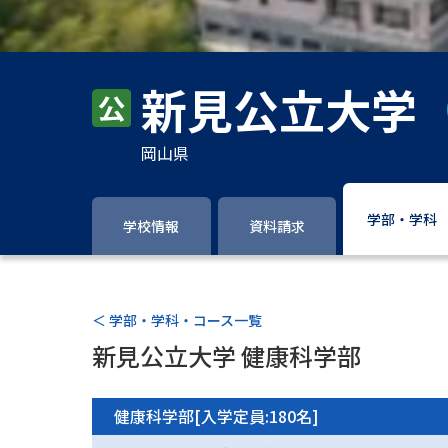
新見公立大学
岡山県
学部・学科
学校情報
資料請求
＜ 学部・学科・コース一覧
新見公立大学 健康科学部
健康科学部[入学定員:180名]