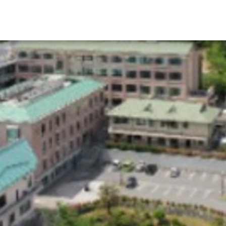
資料請求
大学・短大の資料種類から請
大学パンフ
学部・学科パンフ
総合型選抜・学校推薦型選抜 募集要項＆
大学入学共通テスト利用選抜の募集要項
大学・短大以外の資料から請
専門学校の資料請求
大学院の資料請求