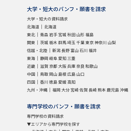
大学・短大のパンフ・願書を請求
大学・短大の資料請求
北海道
北海道
東北
青森
岩手
宮城
秋田
山形
福島
関東
茨城
栃木
群馬
埼玉
千葉
東京
神奈川
山梨
信越・北陸
新潟
長野
富山
石川
福井
東海
静岡
岐阜
愛知
三重
近畿
滋賀
京都
大阪
兵庫
奈良
和歌山
中国
鳥取
岡山
島根
広島
山口
四国
香川
徳島
愛媛
高知
九州・沖縄
福岡
大分
宮崎
佐賀
長崎
熊本
鹿児島
沖縄
専門学校のパンフ・願書を請求
専門学校の資料請求
▼エリアから専門学校を探す