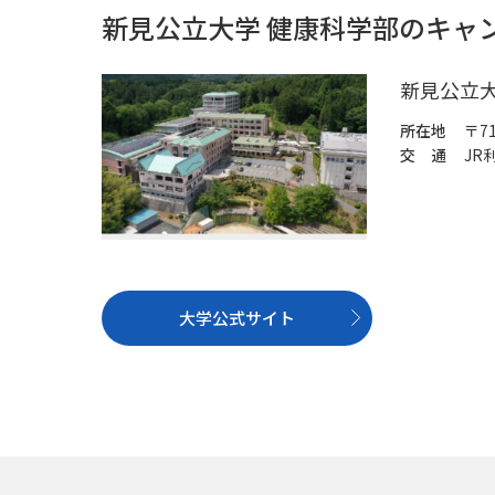
新見公立大学 健康科学部のキャ
新見公立
所在地
〒7
交 通
JR
大学公式サイト