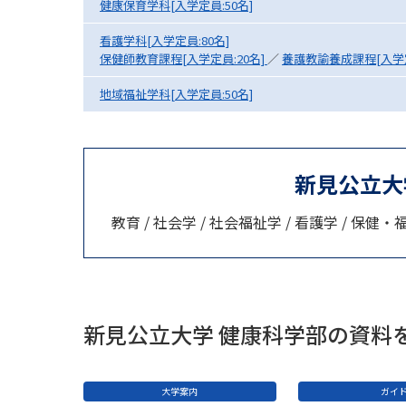
健康保育学科[入学定員:50名]
看護学科[入学定員:80名]
保健師教育課程[入学定員:20名]
／
養護教諭養成課程[入学定
地域福祉学科[入学定員:50名]
新見公立大
教育 / 社会学 / 社会福祉学 / 看護学 / 保健・
新見公立大学 健康科学部の資料
大学案内
ガイ