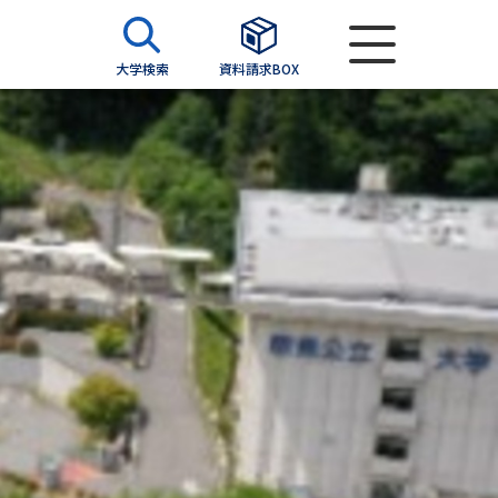
大学検索
資料請求BOX
資料検索
求
願書
＆願書
過去問題集
求
留学・進学関連、塾・予備校