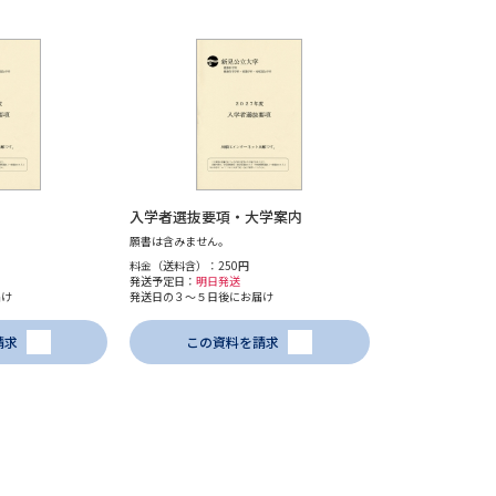
学問発見
大学で学びたい学問発見
学問のミニ講義「夢ナビ講義」
学問分
入学者選抜要項・大学案内
願書は含みません。
料金（送料含）：250円
発送予定日：
明日発送
ユーザーサポート
届け
発送日の３～５日後にお届け
請求
この資料を請求
Ｑ＆Ａ よくあるご質問
大学進学IDにつ
資料の料金の
お支払いについて
受付内容
個人情報取扱規定
特定商取引表記
お
受験情報リンク