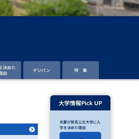
」の請求
高等学校卒業程度認定試験
格認定試験
大学検索
を決めた
デジパン
特 集
理由
べる
ローバルに強い大学特集
大学情報Pick UP
制度特集
デジタルパンフレット
先輩が新見公立大学に入
ジ（高3生用）
学を決めた理由
）