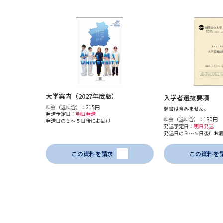
大学案内（2027年度版）
入学者選抜要項
料金（送料含）：215円
願書は含みません。
発送予定日：
明日発送
料金（送料含）：180円
発送日の３～５日後にお届け
発送予定日：
明日発送
発送日の３～５日後にお
この資料を請求
この資料を