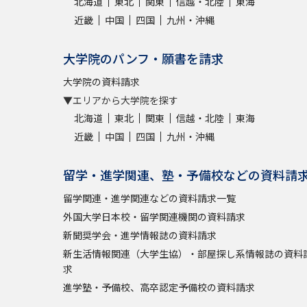
北海道
東北
関東
信越・北陸
東海
近畿
中国
四国
九州・沖縄
大学院のパンフ・願書を請求
大学院の資料請求
▼エリアから大学院を探す
北海道
東北
関東
信越・北陸
東海
近畿
中国
四国
九州・沖縄
留学・進学関連、塾・予備校などの資料請
留学関連・進学関連などの資料請求一覧
外国大学日本校・留学関連機関の資料請求
新聞奨学会・進学情報誌の資料請求
新生活情報関連（大学生協）・部屋探し系情報誌の資料
求
進学塾・予備校、高卒認定予備校の資料請求