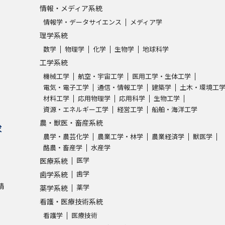
情報・メディア系統
情報学・データサイエンス
メディア学
理学系統
数学
物理学
化学
生物学
地球科学
工学系統
機械工学
航空・宇宙工学
医用工学・生体工学
電気・電子工学
通信・情報工学
建築学
土木・環境工
材料工学
応用物理学
応用科学
生物工学
資源・エネルギー工学
経営工学
船舶・海洋工学
農・獣医・畜産系統
求
農学・農芸化学
農業工学・林学
農業経済学
獣医学
酪農・畜産学
水産学
医学
医療系統
歯学
歯学系統
請
薬学
薬学系統
看護・医療技術系統
看護学
医療技術