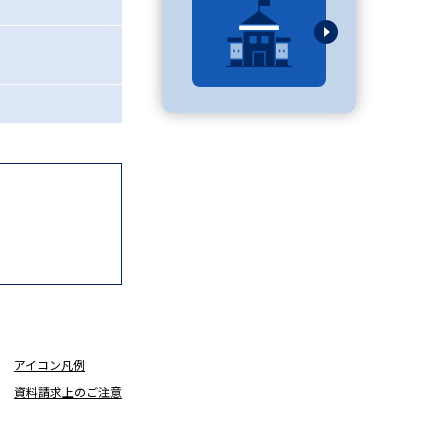
べる
ムから探す
ライブ
資料検索
アイコン凡例
う
先輩が入学を決めた理由
資料請求上のご注意
役立ちガイド