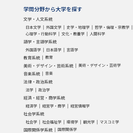
学問分野から大学を探す
文学・人文系統
日本文学
外国文学
史学・地理学
哲学・倫理・宗教学
心理学・行動科学
文化・教養学
人間科学
語学・言語学系統
外国語学
日本語学
言語学
教育
教育系統
美術・デザイン・芸術学
美術・デザイン・芸術系統
音楽
音楽系統
法律・政治系統
法学
政治学
経済・経営・商学系統
経済学
経営学・商学
経営情報学
社会学系統
社会学
社会福祉学
環境学
観光学
マスコミ学
国際関係学
国際関係学系統