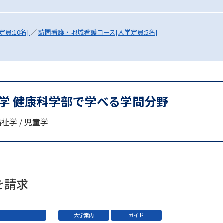
SELFBRAND特集ページ
員:10名]
／
訪問看護・地域看護コース[入学定員:5名]
オープンキャンパスなどを調
オープンキャンパス検索
実施プログラ
来場型・Web型イベント特集
夢ナビ
学 健康科学部で学べる学問分野
福祉学 / 児童学
受験準備
志望校・出願校を調べる
を請求
併願校選び
受験スケジュールを立てよ
テレメール全国一斉進学調査
新生活お
ド
大学案内
ガイド