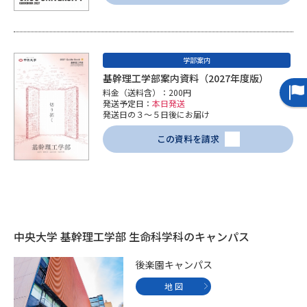
データサイエンス特集
奨学金・特待生制度特集
学部案内
デジタルパンフレット
進路の３択
基幹理工学部案内資料（2027年度版）
料金（送料含）：200円
新学年スタート号特集ページ
新学年スタート号特集ページ
発送予定日：
本日発送
（高3生用）
（高2生用）
発送日の３～５日後にお届け
この資料を請求
SELFBRAND特集ページ
オープンキャンパスなどを調べる
オープンキャンパス検索
実施プログラムから探す
中央大学 基幹理工学部 生命科学科のキャンパス
来場型・Web型イベント特集
夢ナビライブ
後楽園キャンパス
地 図