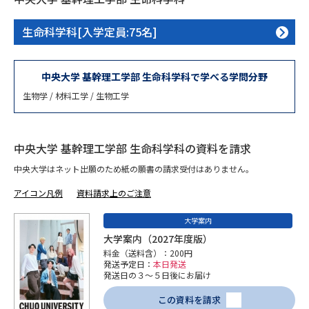
専門学校の資料請求
大学院の資料請求
生命科学科[入学定員:75名]
大学入学共通テスト「受験案
留学・進学関連、塾・予備校
内」の請求
大学入学共通テスト「受験上の
中央大学 基幹理工学部 生命科学科で学べる学問分野
高等学校卒業程度認定試験
配慮案内」の請求
生物学 / 材料工学 / 生物工学
幼稚園教員資格認定試験
小学校教員資格認定試験
高等学校（情報）教員資格認定
中央大学 基幹理工学部 生命科学科の資料を請求
試験
中央大学はネット出願のため紙の願書の請求受付はありません。
アイコン凡例
資料請求上のご注意
大学研究
大学検索
大学案内
大学案内（2027年度版）
料金（送料含）：200円
大学で学べる内容や特徴を調べる
発送予定日：
本日発送
発送日の３～５日後にお届け
国際・グローバルに強い大学特
新増設大学・学部・学科特集
この資料を請求
集