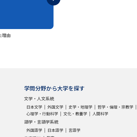
SELFBRAND特集ページ
オープンキャンパスなどを調
た理由
オープンキャンパス検索
実施プログラ
来場型・Web型イベント特集
夢ナビ
受験準備
学問分野から大学を探す
文学・人文系統
志望校・出願校を調べる
日本文学
外国文学
史学・地理学
哲学・倫理・宗教学
心理学・行動科学
文化・教養学
人間科学
併願校選び
受験スケジュールを立てよ
語学・言語学系統
テレメール全国一斉進学調査
新生活お
外国語学
日本語学
言語学