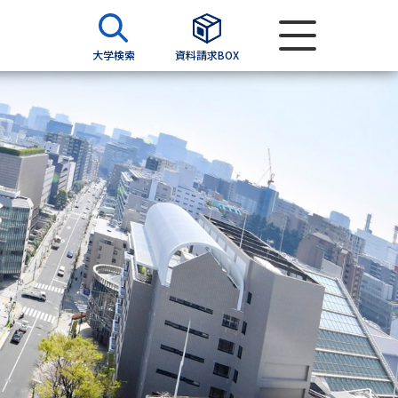
大学検索
資料請求BOX
資料検索
求
願書
＆願書
過去問題集
求
留学・進学関連、塾・予備校