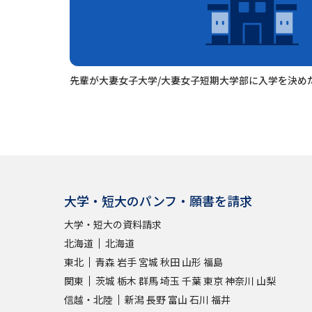
先輩が大妻女子大学/大妻女子短期大学部に入学を決め
大学・短大のパンフ・願書を請求
大学・短大の資料請求
北海道
北海道
東北
青森
岩手
宮城
秋田
山形
福島
関東
茨城
栃木
群馬
埼玉
千葉
東京
神奈川
山梨
信越・北陸
新潟
長野
富山
石川
福井