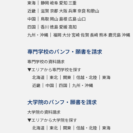
東海
静岡
岐阜
愛知
三重
近畿
滋賀
京都
大阪
兵庫
奈良
和歌山
中国
鳥取
岡山
島根
広島
山口
四国
香川
徳島
愛媛
高知
九州・沖縄
福岡
大分
宮崎
佐賀
長崎
熊本
鹿児島
沖縄
専門学校のパンフ・願書を請求
専門学校の資料請求
▼エリアから専門学校を探す
北海道
東北
関東
信越・北陸
東海
近畿
中国
四国
九州・沖縄
大学院のパンフ・願書を請求
大学院の資料請求
▼エリアから大学院を探す
北海道
東北
関東
信越・北陸
東海