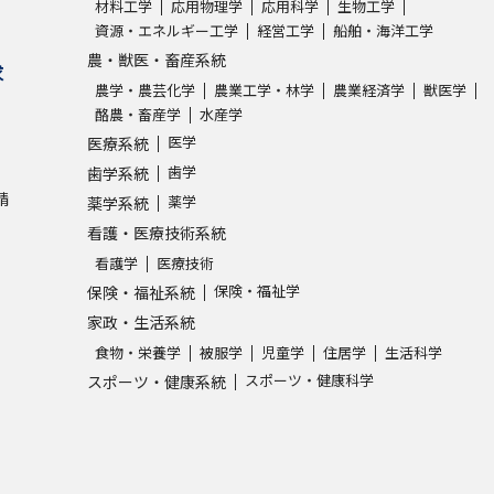
材料工学
応用物理学
応用科学
生物工学
資源・エネルギー工学
経営工学
船舶・海洋工学
農・獣医・畜産系統
求
農学・農芸化学
農業工学・林学
農業経済学
獣医学
酪農・畜産学
水産学
医学
医療系統
歯学
歯学系統
請
薬学
薬学系統
看護・医療技術系統
看護学
医療技術
保険・福祉学
保険・福祉系統
家政・生活系統
食物・栄養学
被服学
児童学
住居学
生活科学
スポーツ・健康科学
スポーツ・健康系統