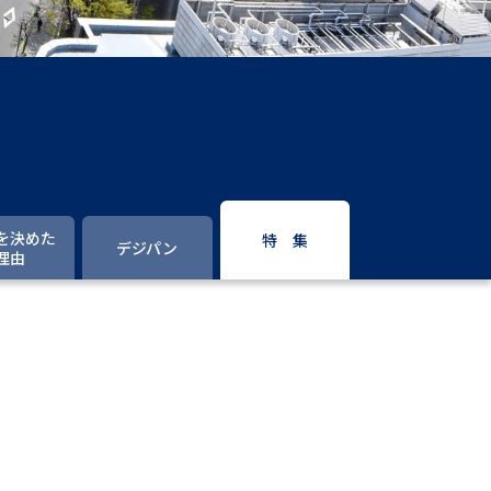
」の請求
高等学校卒業程度認定試験
格認定試験
大学検索
を決めた
特 集
デジパン
理由
べる
ローバルに強い大学特集
制度特集
デジタルパンフレット
ジ（高3生用）
）