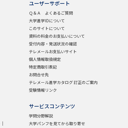
ユーザーサポート
Ｑ＆Ａ よくあるご質問
学問検索
大学進学IDについて
このサイトについて
資料の料金のお支払いについて
受付内容・発送状況の確認
野解説
学問の教科書
夢ナビライブ
テレメールお支払いサイト
個人情報取扱規定
特定商取引表記
お問合せ先
テレメール進学カタログ 訂正のご案内
受験情報リンク
いて
このサイトについて
・発送状況の確認
テレメール
お支払いサイト
サービスコンテンツ
問合せ先
テレメール進学カタログ
訂正のご案内
学問分野解説
学
大学パンフを見てから取り寄せ