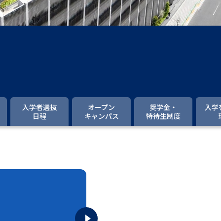
大学入学共通テスト「受験案内」の請求
大学入学共通テスト「受験上の配慮案内
幼稚園教員資格認定試験
小学校教員資
高等学校（情報）教員資格認定試験
大学研究
入学者選抜
オープン
奨学金・
入学
日程
キャンパス
特待生制度
大学で学べる内容や特徴を調
新増設大学・学部・学科特集
国際・グ
データサイエンス特集
奨学金・特待生
進路の３択
新学年スタート号特集ペー
新学年スタート号特集ページ（高2生用