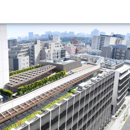
資料請求
大学・短大の資料種類から請
大学パンフ
学部・学科パンフ
総合型選抜・学校推薦型選抜 募集要項＆
大学入学共通テスト利用選抜の募集要項
大学・短大以外の資料から請
専門学校の資料請求
大学院の資料請求