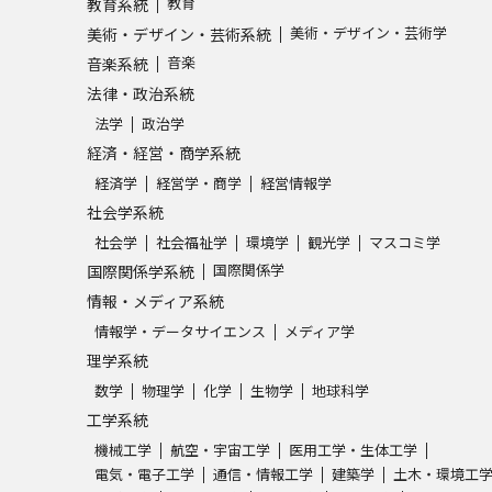
教育
教育系統
美術・デザイン・芸術学
美術・デザイン・芸術系統
学問発見
音楽
音楽系統
法律・政治系統
法学
政治学
大学で学びたい学問発見
経済・経営・商学系統
経済学
経営学・商学
経営情報学
学問のミニ講義「夢ナビ講義」
学問分
社会学系統
社会学
社会福祉学
環境学
観光学
マスコミ学
国際関係学
国際関係学系統
ユーザーサポート
情報・メディア系統
情報学・データサイエンス
メディア学
理学系統
Ｑ＆Ａ よくあるご質問
大学進学IDにつ
数学
物理学
化学
生物学
地球科学
資料の料金の
お支払いについて
受付内容
工学系統
個人情報取扱規定
特定商取引表記
お
機械工学
航空・宇宙工学
医用工学・生体工学
受験情報リンク
電気・電子工学
通信・情報工学
建築学
土木・環境工