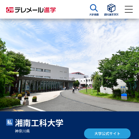
大学検索
資料請求BOX
資料請求
資料検索
大学・短大の資料種類から請求
大学パンフ
学部・学科パンフ
総合型選抜・学校推薦型選抜 募
大学入学共通テスト利用選抜の
集要項＆願書
募集要項＆願書
過去問題集
湘南工科大学
大学・短大以外の資料から請求
神奈川県
大学公式サイト