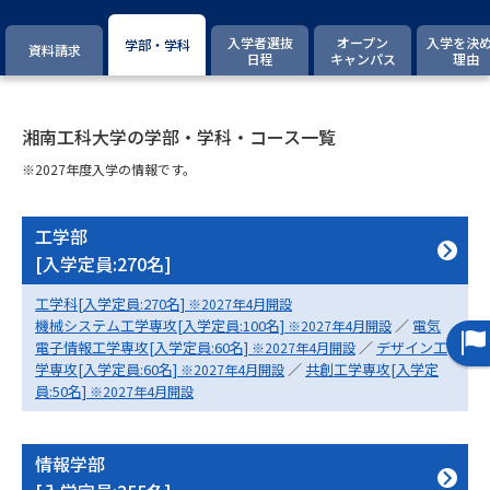
専門学校の資料請求
大学院の資料請求
入学者選抜
オープン
入学を決
学部・学科
資料請求
大学入学共通テスト「受験案
日程
キャンパス
理由
留学・進学関連、塾・予備校
内」の請求
大学入学共通テスト「受験上の
高等学校卒業程度認定試験
配慮案内」の請求
湘南工科大学の学部・学科・コース一覧
※2027年度入学の情報です。
幼稚園教員資格認定試験
小学校教員資格認定試験
高等学校（情報）教員資格認定
工学部
試験
[入学定員:270名]
工学科[入学定員:270名]
※2027年4月開設
機械システム工学専攻[入学定員:100名]
／
電気
※2027年4月開設
大学研究
大学検索
電子情報工学専攻[入学定員:60名]
／
デザイン工
※2027年4月開設
学専攻[入学定員:60名]
／
共創工学専攻[入学定
※2027年4月開設
員:50名]
※2027年4月開設
大学で学べる内容や特徴を調べる
情報学部
国際・グローバルに強い大学特
新増設大学・学部・学科特集
集