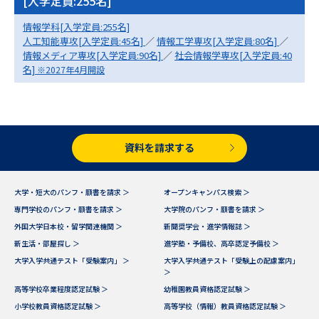
[入学定員:255名]
情報学科[入学定員:255名]
データサイエンス特集
奨学金・特待生制度特集
人工知能専攻[入学定員:45名]
／
情報工学専攻[入学定員:80名]
／
情報メディア専攻[入学定員:90名]
／
社会情報学専攻[入学定員:40
デジタルパンフレット
進路の３択
名]
※2027年4月開設
新学年スタート号特集ページ
新学年スタート号特集ページ
（高3生用）
（高2生用）
SELFBRAND特集ページ
資料を請求する
オープンキャンパスなどを調べる
大学・短大のパンフ・願書を請求 ＞
オープンキャンパス検索 ＞
専門学校のパンフ・願書を請求 ＞
大学院のパンフ・願書を請求 ＞
オープンキャンパス検索
実施プログラムから探す
外国大学日本校・留学関連機関 ＞
新聞奨学会・進学情報誌 ＞
新生活・部屋探し ＞
進学塾・予備校、高卒認定予備校 ＞
来場型・Web型イベント特集
夢ナビライブ
大学入学共通テスト「受験案内」 ＞
大学入学共通テスト「受験上の配慮案内」
＞
高等学校卒業程度認定試験 ＞
幼稚園教員資格認定試験 ＞
小学校教員資格認定試験 ＞
高等学校（情報）教員資格認定試験 ＞