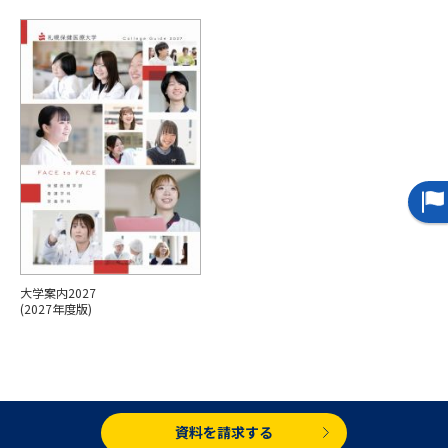
専門学校の資料請求
大学院の資料請求
大学入学共通テスト「受験案
留学・進学関連、塾・予備校
内」の請求
大学入学共通テスト「受験上の
高等学校卒業程度認定試験
配慮案内」の請求
幼稚園教員資格認定試験
小学校教員資格認定試験
高等学校（情報）教員資格認定
試験
大学案内2027
大学研究
大学検索
(2027年度版)
大学で学べる内容や特徴を調べる
国際・グローバルに強い大学特
資料を請求する
新増設大学・学部・学科特集
集