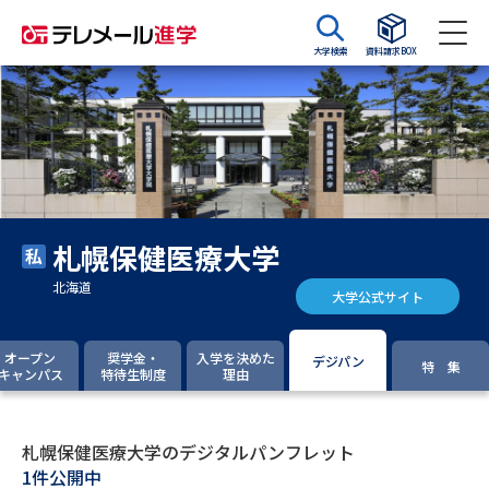
大学検索
資料請求BOX
資料請求
資料検索
大学・短大の資料種類から請求
札幌保健医療大学
大学パンフ
学部・学科パンフ
北海道
大学公式サイト
総合型選抜・学校推薦型選抜 募
大学入学共通テスト利用選抜の
集要項＆願書
募集要項＆願書
オープン
奨学金・
入学を決めた
デジパン
特 集
キャンパス
特待生制度
理由
過去問題集
大学・短大以外の資料から請求
札幌保健医療大学のデジタルパンフレット
1件公開中