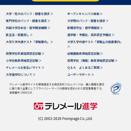
データサイエンス特集
奨学金・特待生制度特集
大学・短大のパンフ・願書を請求 ＞
オープンキャンパス検索 ＞
専門学校のパンフ・願書を請求 ＞
大学院のパンフ・願書を請求 ＞
外国大学日本校・留学関連機関 ＞
新聞奨学会・進学情報誌 ＞
デジタルパンフレット
進路の３択
新生活・部屋探し ＞
進学塾・予備校、高卒認定予備校 ＞
新学年スタート号特集ページ
新学年スタート号特集ページ
大学入学共通テスト「受験案内」 ＞
大学入学共通テスト「受験上の配慮案内」
＞
（高3生用）
（高2生用）
高等学校卒業程度認定試験 ＞
幼稚園教員資格認定試験 ＞
SELFBRAND特集ページ
小学校教員資格認定試験 ＞
高等学校（情報）教員資格認定試験 ＞
テレメールお支払いサイト ＞
Ｑ＆Ａ よくあるご質問 ＞
大学進学IDについて ＞
ユーザーサポート ＞
オープンキャンパスなどを調べる
テレメール進学サイトを管理運営する株式会社フロムページは、個人情報を適切
に取り扱う企業としてプライバシーマークの使用を認められた認定事業者です。
オープンキャンパス検索
実施プログラムから探す
登録番号 10860126
来場型・Web型イベント特集
夢ナビライブ
(C) 2002-2026 Frompage.Co.,Ltd.