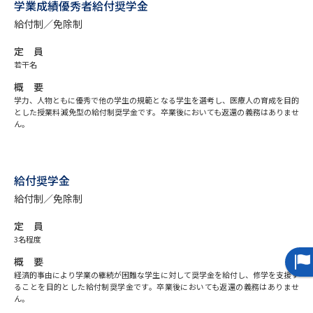
専門学校の資料請求
大学院の資料請求
学業成績優秀者給付奨学金
給付制／免除制
大学入学共通テスト「受験案
留学・進学関連、塾・予備校
内」の請求
定 員
若干名
大学入学共通テスト「受験上の
高等学校卒業程度認定試験
配慮案内」の請求
概 要
学力、人物ともに優秀で他の学生の規範となる学生を選考し、医療人の育成を目的
とした授業料減免型の給付制奨学金です。卒業後においても返還の義務はありませ
幼稚園教員資格認定試験
小学校教員資格認定試験
ん。
高等学校（情報）教員資格認定
試験
給付奨学金
給付制／免除制
大学研究
大学検索
定 員
3名程度
概 要
大学で学べる内容や特徴を調べる
経済的事由により学業の継続が困難な学生に対して奨学金を給付し、修学を支援す
ることを目的とした給付制奨学金です。卒業後においても返還の義務はありませ
国際・グローバルに強い大学特
ん。
新増設大学・学部・学科特集
集