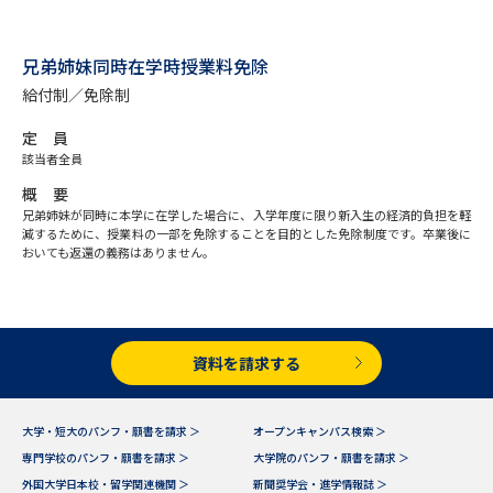
データサイエンス特集
奨学金・特待生制度特集
兄弟姉妹同時在学時授業料免除
給付制／免除制
デジタルパンフレット
進路の３択
定 員
新学年スタート号特集ページ
新学年スタート号特集ページ
該当者全員
（高3生用）
（高2生用）
概 要
兄弟姉妹が同時に本学に在学した場合に、入学年度に限り新入生の経済的負担を軽
SELFBRAND特集ページ
減するために、授業料の一部を免除することを目的とした免除制度です。卒業後に
おいても返還の義務はありません。
オープンキャンパスなどを調べる
オープンキャンパス検索
実施プログラムから探す
資料を請求する
来場型・Web型イベント特集
夢ナビライブ
大学・短大のパンフ・願書を請求 ＞
オープンキャンパス検索 ＞
専門学校のパンフ・願書を請求 ＞
大学院のパンフ・願書を請求 ＞
外国大学日本校・留学関連機関 ＞
新聞奨学会・進学情報誌 ＞