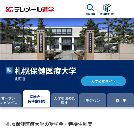
大学検索
資料請求BOX
資料請求
資料検索
大学・短大の資料種類から請求
札幌保健医療大学
大学パンフ
学部・学科パンフ
北海道
大学公式サイト
総合型選抜・学校推薦型選抜 募
大学入学共通テスト利用選抜の
集要項＆願書
募集要項＆願書
奨学金・
オープン
入学を決めた
デジパン
特 集
特待生制度
キャンパス
理由
過去問題集
大学・短大以外の資料から請求
札幌保健医療大学の奨学金・特待生制度