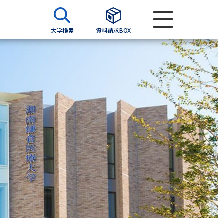
大学検索
資料請求BOX
資料検索
求
願書
＆願書
過去問題集
求
留学・進学関連、塾・予備校