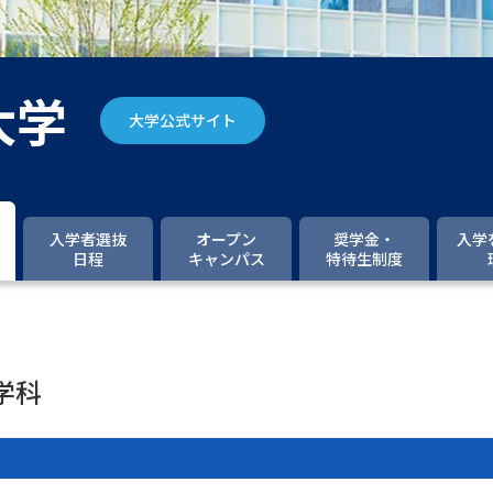
大学入学共通テスト「受験案内」の請求
大学入学共通テスト「受験上の配慮案内
幼稚園教員資格認定試験
小学校教員資
大学
大学公式サイト
高等学校（情報）教員資格認定試験
大学研究
入学者選抜
オープン
奨学金・
入学
日程
キャンパス
特待生制度
大学で学べる内容や特徴を調
新増設大学・学部・学科特集
国際・グ
学科
データサイエンス特集
奨学金・特待生
進路の３択
新学年スタート号特集ペー
新学年スタート号特集ページ（高2生用