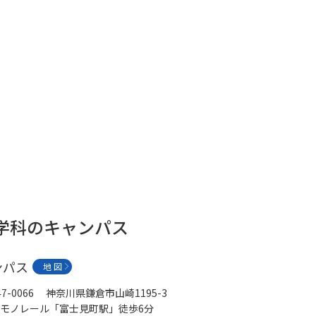
学問発見
大学で学びたい学問発見
学問のミニ講義「夢ナビ講義」
学問分
ユーザーサポート
護学科のキャンパス
Ｑ＆Ａ よくあるご質問
大学進学IDにつ
資料の料金の
お支払いについて
受付内容
ンパス
地 図
個人情報取扱規定
特定商取引表記
お
47-0066 神奈川県鎌倉市山崎1195-3
受験情報リンク
モノレール「富士見町駅」徒歩6分