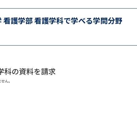
SELFBRAND特集ページ
 看護学部 看護学科で学べる学問分野
オープンキャンパスなどを調
オープンキャンパス検索
実施プログラ
来場型・Web型イベント特集
夢ナビ
護学科の資料を請求
受験準備
ません。
志望校・出願校を調べる
併願校選び
受験スケジュールを立てよ
テレメール全国一斉進学調査
新生活お