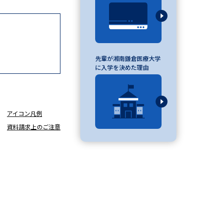
べる
先輩が湘南鎌倉医療大学
ムから探す
に入学を決めた理由
ライブ
アイコン凡例
資料検索
資料請求上のご注意
う
先輩が入学を決めた理由
役立ちガイド