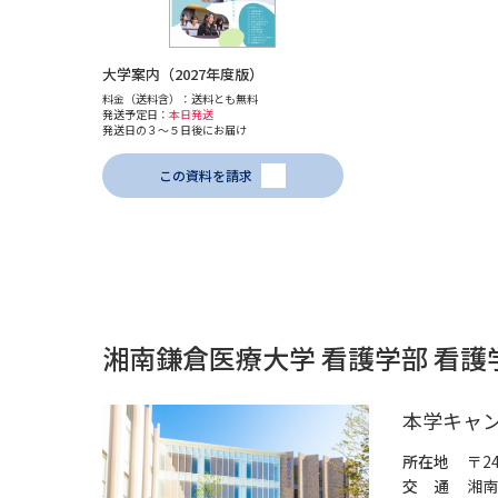
大学案内（2027年度版）
料金（送料含）：送料とも無料
発送予定日：
本日発送
発送日の３～５日後にお届け
この資料を請求
湘南鎌倉医療大学 看護学部 看
本学キャ
所在地
〒2
交 通
湘南