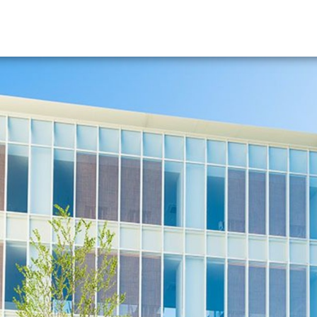
資料請求
大学・短大の資料種類から請
大学パンフ
学部・学科パンフ
総合型選抜・学校推薦型選抜 募集要項＆
大学入学共通テスト利用選抜の募集要項
大学・短大以外の資料から請
専門学校の資料請求
大学院の資料請求