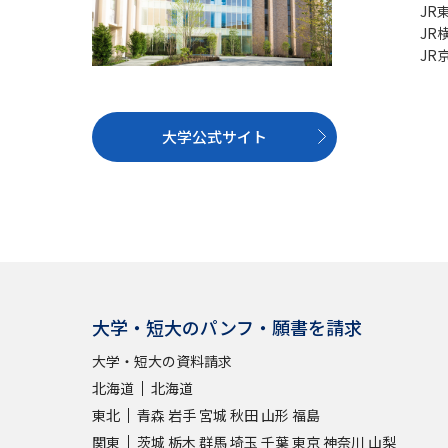
JR
JR
JR
大学公式サイト
大学・短大のパンフ・願書を請求
大学・短大の資料請求
北海道
北海道
東北
青森
岩手
宮城
秋田
山形
福島
関東
茨城
栃木
群馬
埼玉
千葉
東京
神奈川
山梨