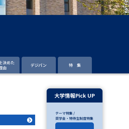
」の請求
高等学校卒業程度認定試験
格認定試験
大学検索
を決めた
デジパン
特 集
理由
べる
ローバルに強い大学特集
大学情報Pick UP
制度特集
デジタルパンフレット
テーマ特集 /
ジ（高3生用）
奨学金・特待生制度特集
）