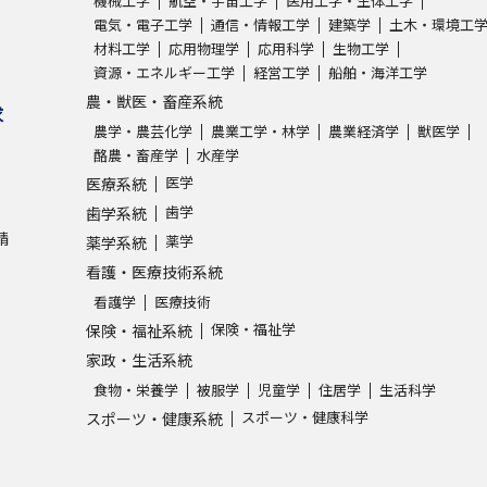
機械工学
航空・宇宙工学
医用工学・生体工学
電気・電子工学
通信・情報工学
建築学
土木・環境工
材料工学
応用物理学
応用科学
生物工学
資源・エネルギー工学
経営工学
船舶・海洋工学
農・獣医・畜産系統
求
農学・農芸化学
農業工学・林学
農業経済学
獣医学
酪農・畜産学
水産学
医学
医療系統
歯学
歯学系統
請
薬学
薬学系統
看護・医療技術系統
看護学
医療技術
保険・福祉学
保険・福祉系統
家政・生活系統
食物・栄養学
被服学
児童学
住居学
生活科学
スポーツ・健康科学
スポーツ・健康系統