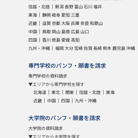
信越・北陸
新潟
長野
富山
石川
福井
東海
静岡
岐阜
愛知
三重
近畿
滋賀
京都
大阪
兵庫
奈良
和歌山
中国
鳥取
岡山
島根
広島
山口
四国
香川
徳島
愛媛
高知
九州・沖縄
福岡
大分
宮崎
佐賀
長崎
熊本
鹿児島
沖縄
専門学校のパンフ・願書を請求
専門学校の資料請求
▼エリアから専門学校を探す
北海道
東北
関東
信越・北陸
東海
近畿
中国
四国
九州・沖縄
大学院のパンフ・願書を請求
大学院の資料請求
▼エリアから大学院を探す