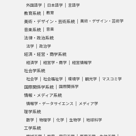
外国語学
日本語学
言語学
教育
教育系統
美術・デザイン・芸術学
美術・デザイン・芸術系統
音楽
音楽系統
法律・政治系統
法学
政治学
経済・経営・商学系統
経済学
経営学・商学
経営情報学
社会学系統
社会学
社会福祉学
環境学
観光学
マスコミ学
国際関係学
国際関係学系統
情報・メディア系統
情報学・データサイエンス
メディア学
理学系統
数学
物理学
化学
生物学
地球科学
工学系統