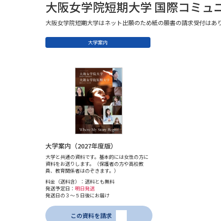
大阪女学院短期大学 国際コミュ
大阪女学院短期大学はネット出願のため紙の願書の請求受付はあ
大学案内
大学案内（2027年度版）
大学と共通の資料です。基本的には女性の方に
資料をお送りします。（保護者の方や高校教
員、教育関係者はのぞきます。）
料金（送料含）：送料とも無料
発送予定日：
明日発送
発送日の３～５日後にお届け
この資料を請求