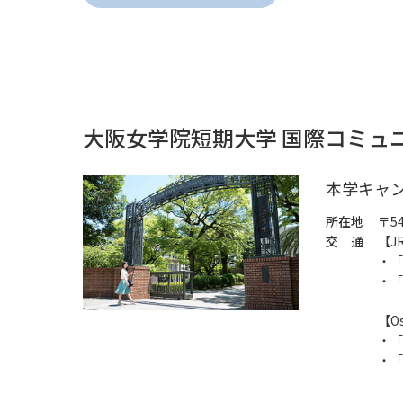
大阪女学院短期大学 国際コミュ
本学キャ
所在地
〒5
交 通
【J
・「
・「
【O
・「
・「