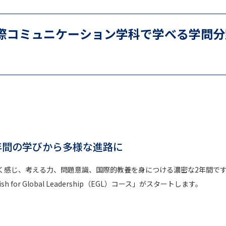
SELFBRAND特集ページ
国際コミュニケーション学科で学べる学問分
オープンキャンパスなどを調
オープンキャンパス検索
実施プログラ
来場型・Web型イベント特集
夢ナビ
受験準備
年間の学びから多様な進路に
志望校・出願校を調べる
く感じ、考える力、問題意識、国際的教養を身につける濃密な2年間で
for Global Leadership（EGL）コース」がスタートします。
併願校選び
受験スケジュールを立てよ
テレメール全国一斉進学調査
新生活お