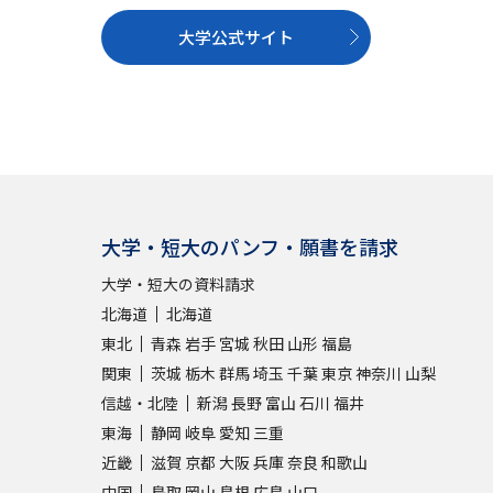
大学公式サイト
大学・短大のパンフ・願書を請求
大学・短大の資料請求
北海道
北海道
東北
青森
岩手
宮城
秋田
山形
福島
関東
茨城
栃木
群馬
埼玉
千葉
東京
神奈川
山梨
信越・北陸
新潟
長野
富山
石川
福井
東海
静岡
岐阜
愛知
三重
近畿
滋賀
京都
大阪
兵庫
奈良
和歌山
中国
鳥取
岡山
島根
広島
山口