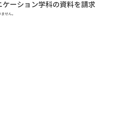
ニケーション学科の資料を請求
りません。
学問発見
大学で学びたい学問発見
学問のミニ講義「夢ナビ講義」
学問分
ユーザーサポート
Ｑ＆Ａ よくあるご質問
大学進学IDにつ
資料の料金の
お支払いについて
受付内容
個人情報取扱規定
特定商取引表記
お
受験情報リンク