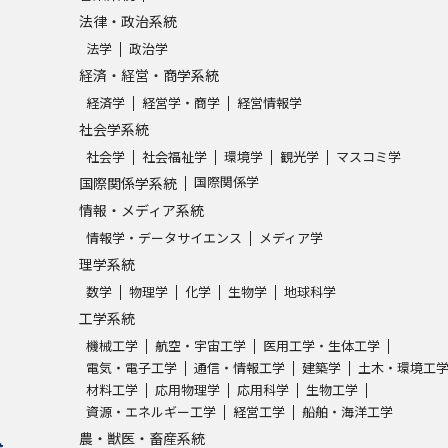
法律・政治系統
法学
政治学
経済・経営・商学系統
経済学
経営学・商学
経営情報学
社会学系統
社会学
社会福祉学
環境学
観光学
マスコミ学
国際関係学
国際関係学系統
情報・メディア系統
情報学・データサイエンス
メディア学
理学系統
数学
物理学
化学
生物学
地球科学
工学系統
機械工学
航空・宇宙工学
医用工学・生体工学
電気・電子工学
通信・情報工学
建築学
土木・環境工
材料工学
応用物理学
応用科学
生物工学
資源・エネルギー工学
経営工学
船舶・海洋工学
農・獣医・畜産系統