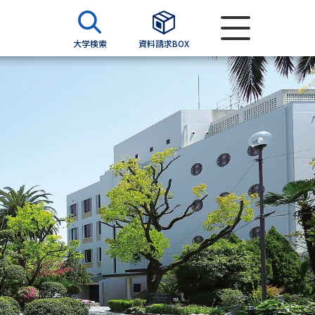
大学検索
資料請求BOX
資料検索
求
願書
＆願書
過去問題集
求
留学・進学関連、塾・予備校