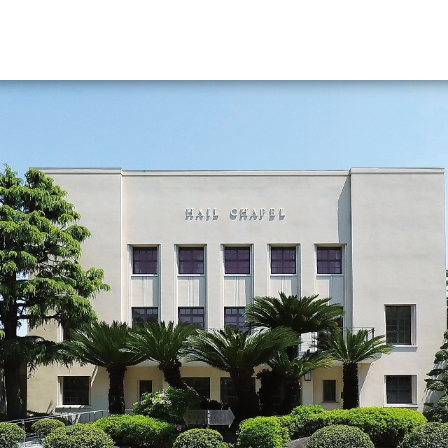
資料請求
大学・短大の資料種類から請
大学パンフ
学部・学科パンフ
総合型選抜・学校推薦型選抜 募集要項＆
大学入学共通テスト利用選抜の募集要項
大学・短大以外の資料から請
専門学校の資料請求
大学院の資料請求