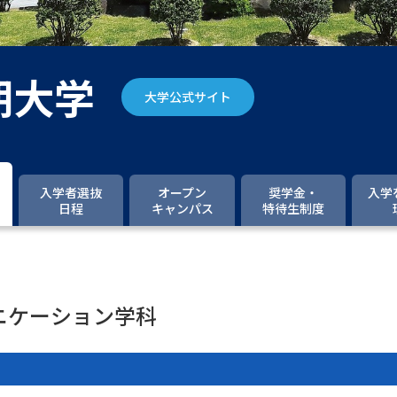
大学入学共通テスト「受験案内」の請求
大学入学共通テスト「受験上の配慮案内
幼稚園教員資格認定試験
小学校教員資
期大学
大学公式サイト
高等学校（情報）教員資格認定試験
大学研究
入学者選抜
オープン
奨学金・
入学
日程
キャンパス
特待生制度
大学で学べる内容や特徴を調
新増設大学・学部・学科特集
国際・グ
ニケーション学科
データサイエンス特集
奨学金・特待生
進路の３択
新学年スタート号特集ペー
新学年スタート号特集ページ（高2生用