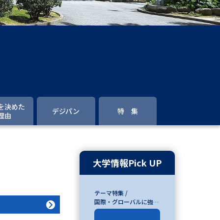
」の請求
高等学校卒業程度認定試験
格認定試験
大学検索
を決めた
デジパン
特 集
理由
べる
ローバルに強い大学特集
大学情報Pick UP
制度特集
デジタルパンフレット
テーマ特集 /
ジ（高3生用）
国際・グローバルに強い
大学特集
）