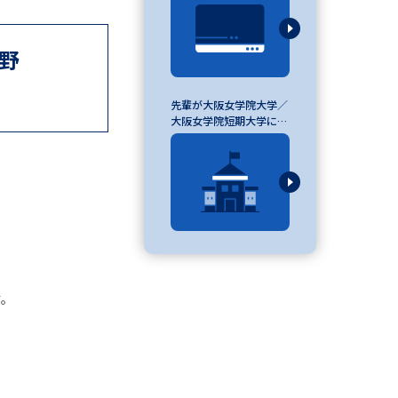
野
べる
先輩が大阪女学院大学／
ムから探す
大阪女学院短期大学に入
学を決めた理由
ライブ
資料検索
す。
う
先輩が入学を決めた理由
役立ちガイド