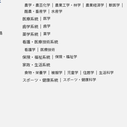
求
農学・農芸化学
農業工学・林学
農業経済学
獣医学
酪農・畜産学
水産学
医学
医療系統
歯学
歯学系統
請
薬学
薬学系統
看護・医療技術系統
看護学
医療技術
保険・福祉学
保険・福祉系統
家政・生活系統
食物・栄養学
被服学
児童学
住居学
生活科学
スポーツ・健康科学
スポーツ・健康系統