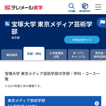
大学検索
資料請求BOX
宝塚大学 東京メディア芸術学
資料請求
資料検索
部
東京都
大学公式サイト
大学・短大の資料種類から請求
入学者選抜
オープン
奨学金
学部・学科
資料請求
大学パンフ
学部・学科パンフ
日程
キャンパス
特待生制
総合型選抜・学校推薦型選抜 募
大学入学共通テスト利用選抜の
集要項＆願書
募集要項＆願書
宝塚大学 東京メディア芸術学部の学部・学科・コース一
覧
過去問題集
※2027年度入学の情報です。
大学・短大以外の資料から請求
東京メディア芸術学部