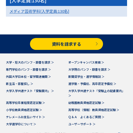
[入学定員:130名]
専門学校の資料請求
大学院の資料請求
メディア芸術学科[入学定員:130名]
大学入学共通テスト「受験案
留学・進学関連、塾・予備校
内」の請求
大学入学共通テスト「受験上の
高等学校卒業程度認定試験
配慮案内」の請求
資料を請求する
幼稚園教員資格認定試験
小学校教員資格認定試験
大学・短大のパンフ・願書を請求 ＞
オープンキャンパス検索 ＞
高等学校（情報）教員資格認定
試験
専門学校のパンフ・願書を請求 ＞
大学院のパンフ・願書を請求 ＞
外国大学日本校・留学関連機関 ＞
新聞奨学会・進学情報誌 ＞
新生活・部屋探し ＞
進学塾・予備校、高卒認定予備校 ＞
大学研究
大学検索
大学入学共通テスト「受験案内」 ＞
大学入学共通テスト「受験上の配慮案内」
＞
高等学校卒業程度認定試験 ＞
幼稚園教員資格認定試験 ＞
小学校教員資格認定試験 ＞
高等学校（情報）教員資格認定試験 ＞
大学で学べる内容や特徴を調べる
テレメールお支払いサイト ＞
Ｑ＆Ａ よくあるご質問 ＞
大学進学IDについて ＞
ユーザーサポート ＞
国際・グローバルに強い大学特
新増設大学・学部・学科特集
集