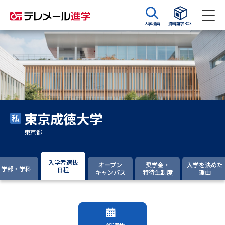
大学検索
資料請求BOX
資料請求
資料検索
大学・短大の資料種類から請求
東京成徳大学
大学パンフ
学部・学科パンフ
東京都
総合型選抜・学校推薦型選抜 募
大学入学共通テスト利用選抜の
集要項＆願書
募集要項＆願書
入学者選抜
オープン
奨学金・
入学を決めた
学部・学科
日程
キャンパス
特待生制度
理由
過去問題集
大学・短大以外の資料から請求