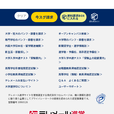
学問のミニ講義「夢ナビ講義」
学問分野解説
学問の教科書
夢ナビライブ
クリア
資料請求BOX
今スグ請求
に入れる
資料請求BOX
ユーザーサポート
大学・短大のパンフ・願書を請求 ＞
オープンキャンパス検索 ＞
専門学校のパンフ・願書を請求 ＞
大学院のパンフ・願書を請求 ＞
Ｑ＆Ａ よくあるご質問
大学進学IDについて
外国大学日本校・留学関連機関 ＞
新聞奨学会・進学情報誌 ＞
新生活・部屋探し ＞
進学塾・予備校、高卒認定予備校 ＞
資料の料金の
受付内容・発送状況の確認
大学入学共通テスト「受験案内」 ＞
大学入学共通テスト「受験上の配慮案内」
お支払いについて
＞
高等学校卒業程度認定試験 ＞
幼稚園教員資格認定試験 ＞
テレメール
個人情報取扱規定
お支払いサイト
小学校教員資格認定試験 ＞
高等学校（情報）教員資格認定試験 ＞
テレメールお支払いサイト ＞
Ｑ＆Ａ よくあるご質問 ＞
テレメール進学カタログ
特定商取引表記
大学進学IDについて ＞
ユーザーサポート ＞
訂正のご案内
テレメール進学サイトを管理運営する株式会社フロムページは、個人情報を適切
に取り扱う企業としてプライバシーマークの使用を認められた認定事業者です。
登録番号 10860126