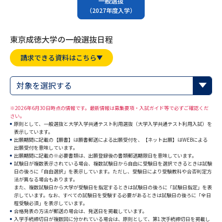
一般選抜
専門学校の資料請求
大学院の資料請求
（2027年度入学）
大学入学共通テスト「受験案
留学・進学関連、塾・予備校
内」の請求
東京成徳大学の一般選抜日程
大学入学共通テスト「受験上の
高等学校卒業程度認定試験
請求できる資料はこちら
配慮案内」の請求
幼稚園教員資格認定試験
小学校教員資格認定試験
対象を選択する
高等学校（情報）教員資格認定
※2026年6月30日時点の情報です。最新情報は募集要項・入試ガイド等で必ずご確認くだ
試験
さい。
原則として、一般選抜と大学入学共通テスト利用選抜（大学入学共通テスト利用入試）を
表示しています。
出願期間に記載の【願書】は願書郵送による出願受付を、【ネット出願】はWEBによる
出願受付を意味しています。
大学研究
大学検索
出願期間に記載の※必要書類は、出願登録後の書類郵送期限日を意味しています。
試験日が複数表示されている場合、複数試験日から自由に受験日を選択できるときは試験
日の後ろに「自由選択」を表示しています。ただし、受験日により受験教科や合否判定方
法が異なる場合もあります。
大学で学べる内容や特徴を調べる
また、複数試験日から大学が受験日を指定するときは試験日の後ろに「試験日指定」を表
示しています。なお、すべての試験日を受験する必要があるときは試験日の後ろに「全日
程受験必須」を表示しています。
国際・グローバルに強い大学特
合格発表の方法が郵送の場合は、発送日を掲載しています。
新増設大学・学部・学科特集
入学手続締切日が複数回に分かれている場合は、原則として、第1次手続締切日を掲載し
集