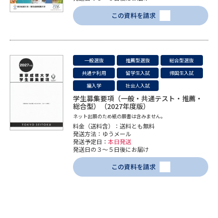
受験準備
資料検索
この資料を請求
志望校・出願校を調べる
一般選抜
推薦型選抜
総合型選抜
併願校選び
受験スケジュールを立てよう
共通テ利用
留学生入試
帰国生入試
編入学
社会人入試
先輩が入学を決めた理由
テレメール全国一斉進学調査
学生募集要項（一般・共通テスト・推薦・
総合型）（2027年度版）
ネット出願のため紙の願書は含みません。
新生活お役立ちガイド
料金（送料含）：送料とも無料
発送方法：ゆうメール
発送予定日：
本日発送
発送日の３～５日後にお届け
学問発見
学問検索
この資料を請求
大学で学びたい学問発見