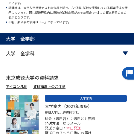
ています。
試験地は、大学入学共通テストの会場を除き、方式別に試験を実施している都道府県を表
データサイエンス特集
奨学金・特待生制度特集
示しています。同じ都道府県内に複数の試験会場があった場合でも1つの都道府県のみの
表示となります。
不明、未公表の項目は「－」となっています。
デジタルパンフレット
進路の３択
大学 全学部
新学年スタート号特集ページ
新学年スタート号特集ページ
（高3生用）
（高2生用）
大学 全学科
SELFBRAND特集ページ
オープンキャンパスなどを調べる
東京成徳大学の資料請求
アイコン凡例
資料請求上のご注意
オープンキャンパス検索
実施プログラムから探す
大学案内
大学案内（2027年度版）
来場型・Web型イベント特集
夢ナビライブ
短期大学と共通資料です。
料金（送料含）：送料とも無料
発送方法：ゆうメール
発送予定日：
本日発送
発送日の３～５日後にお届け