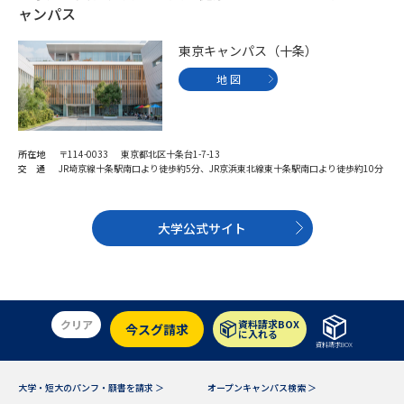
受験準備
資料検索
ャンパス
東京キャンパス（十条）
志望校・出願校を調べる
地 図
併願校選び
受験スケジュールを立てよう
所在地
〒114-0033 東京都北区十条台1-7-13
先輩が入学を決めた理由
テレメール全国一斉進学調査
交 通
JR埼京線十条駅南口より徒歩約5分、JR京浜東北線東十条駅南口より徒歩約10分
新生活お役立ちガイド
大学公式サイト
学問発見
学問検索
クリア
資料請求BOX
今スグ請求
に入れる
資料請求BOX
大学で学びたい学問発見
大学・短大のパンフ・願書を請求 ＞
オープンキャンパス検索 ＞