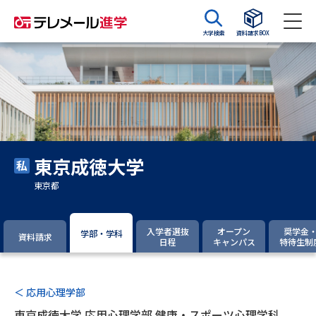
大学検索
資料請求BOX
資料請求
資料検索
大学・短大の資料種類から請求
東京成徳大学
大学パンフ
学部・学科パンフ
東京都
総合型選抜・学校推薦型選抜 募
大学入学共通テスト利用選抜の
集要項＆願書
募集要項＆願書
入学者選抜
オープン
奨学金
学部・学科
資料請求
日程
キャンパス
特待生制
過去問題集
大学・短大以外の資料から請求
＜ 応用心理学部
東京成徳大学 応用心理学部 健康・スポーツ心理学科