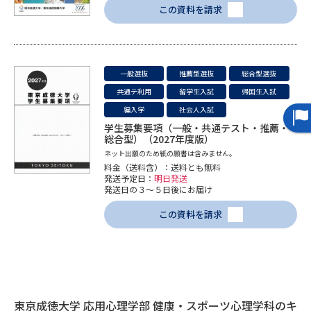
この資料を請求
データサイエンス特集
奨学金・特待生制度特集
デジタルパンフレット
進路の３択
一般選抜
推薦型選抜
総合型選抜
共通テ利用
留学生入試
帰国生入試
新学年スタート号特集ページ
新学年スタート号特集ページ
編入学
社会人入試
（高3生用）
（高2生用）
学生募集要項（一般・共通テスト・推薦・
総合型）（2027年度版）
SELFBRAND特集ページ
ネット出願のため紙の願書は含みません。
料金（送料含）：送料とも無料
オープンキャンパスなどを調べる
発送予定日：
明日発送
発送日の３～５日後にお届け
この資料を請求
オープンキャンパス検索
実施プログラムから探す
来場型・Web型イベント特集
夢ナビライブ
東京成徳大学 応用心理学部 健康・スポーツ心理学科のキ