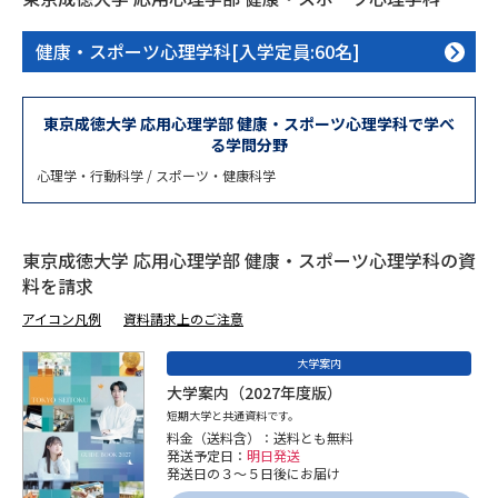
専門学校の資料請求
大学院の資料請求
健康・スポーツ心理学科[入学定員:60名]
大学入学共通テスト「受験案
留学・進学関連、塾・予備校
内」の請求
大学入学共通テスト「受験上の
東京成徳大学 応用心理学部 健康・スポーツ心理学科で学べ
高等学校卒業程度認定試験
配慮案内」の請求
る学問分野
心理学・行動科学 / スポーツ・健康科学
幼稚園教員資格認定試験
小学校教員資格認定試験
高等学校（情報）教員資格認定
試験
東京成徳大学 応用心理学部 健康・スポーツ心理学科の資
料を請求
アイコン凡例
資料請求上のご注意
大学研究
大学検索
大学案内
大学案内（2027年度版）
短期大学と共通資料です。
大学で学べる内容や特徴を調べる
料金（送料含）：送料とも無料
発送予定日：
明日発送
国際・グローバルに強い大学特
発送日の３～５日後にお届け
新増設大学・学部・学科特集
集