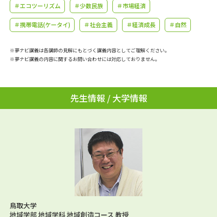
学問のミニ講義「夢ナビ講義」
学問分野解説
＃エコツーリズム
＃少数民族
＃市場経済
＃携帯電話(ケータイ)
＃社会主義
＃経済成長
＃自然
学問の教科書
夢ナビライブ
※夢ナビ講義は各講師の見解にもとづく講義内容としてご理解ください。
ユーザーサポート
※夢ナビ講義の内容に関するお問い合わせには対応しておりません。
Ｑ＆Ａ よくあるご質問
大学進学IDについて
先生情報 / 大学情報
資料の料金の
受付内容・発送状況の確認
お支払いについて
テレメール
個人情報取扱規定
お支払いサイト
テレメール進学カタログ
特定商取引表記
訂正のご案内
鳥取大学
地域学部 地域学科 地域創造コース 教授