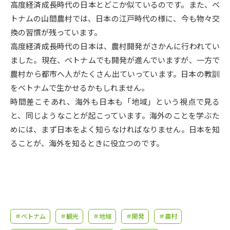
受験準備
資料検索
高度経済成長時代の日本とどこか似ているのです。また、ベ
トナムの山間農村では、日本の江戸時代の様に、今も物々交
換の習慣が残っています。
志望校・出願校を調べる
高度経済成長時代の日本は、農村開発がさかんに行われてい
ました。現在、ベトナムでも開発が進んでいますが、一方で
併願校選び
受験スケジュールを立てよう
農村から都市へ人がたくさん出ていっています。日本の教訓
をベトナムで生かせるかもしれません。
先輩が入学を決めた理由
テレメール全国一斉進学調査
時間差こそあれ、海外も日本も「地域」という視点で見る
と、同じようなことが起こっています。海外のことを学ぶた
新生活お役立ちガイド
めには、まず日本をよく知らなければなりません。日本を知
ることが、海外を知るときに役立つのです。
学問発見
学問検索
大学で学びたい学問発見
＃ベトナム
＃観光
＃地域
＃開発
＃農村