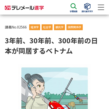
学問検索
資料請求BOX
資料請求
資料検索
講義No.02566
経済学
社会学
観光学
国際関係学
3年前、30年前、300年前の日
大学・短大の資料種類から請求
本が同居するベトナム
大学パンフ
学部・学科パンフ
総合型選抜・学校推薦型選抜 募
大学入学共通テスト利用選抜の
集要項＆願書
募集要項＆願書
過去問題集
大学・短大以外の資料から請求