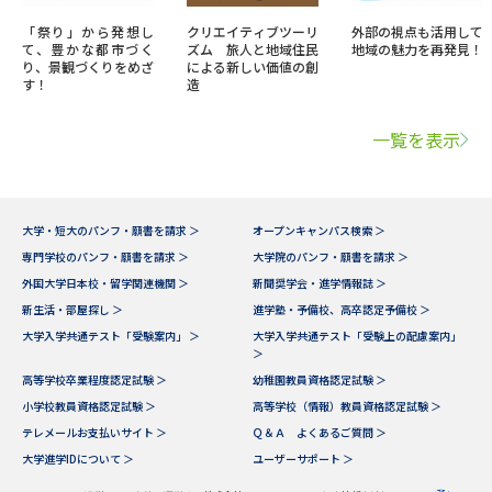
「祭り」から発想し
クリエイティブツーリ
外部の視点も活用して
て、豊かな都市づく
ズム 旅人と地域住民
地域の魅力を再発見！
り、景観づくりをめざ
による新しい価値の創
す！
造
一覧を表示
大学・短大のパンフ・願書を請求 ＞
オープンキャンパス検索 ＞
専門学校のパンフ・願書を請求 ＞
大学院のパンフ・願書を請求 ＞
外国大学日本校・留学関連機関 ＞
新聞奨学会・進学情報誌 ＞
新生活・部屋探し ＞
進学塾・予備校、高卒認定予備校 ＞
大学入学共通テスト「受験案内」 ＞
大学入学共通テスト「受験上の配慮案内」
＞
高等学校卒業程度認定試験 ＞
幼稚園教員資格認定試験 ＞
小学校教員資格認定試験 ＞
高等学校（情報）教員資格認定試験 ＞
テレメールお支払いサイト ＞
Ｑ＆Ａ よくあるご質問 ＞
大学進学IDについて ＞
ユーザーサポート ＞