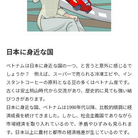
専門学校の資料請求
大学院の資料請求
大学入学共通テスト「受験案
留学・進学関連、塾・予備校
内」の請求
大学入学共通テスト「受験上の
高等学校卒業程度認定試験
配慮案内」の請求
日本に身近な国
幼稚園教員資格認定試験
小学校教員資格認定試験
ベトナムは日本に身近な国の一つ、と言うと意外に感じるで
高等学校（情報）教員資格認定
試験
しょうか？ 例えば、スーパーで売られる冷凍エビや、イン
スタントコーヒーの原料となる豆の多くはベトナム産です。
古くは安土桃山時代から交流があり、歴史的に見ても強い結
大学研究
大学検索
びつきがあります。
日本に身近な国、ベトナムは1990年代以降、比較的順調に経
済成長を続けてきました。しかし、社会主義国でありながら
大学で学べる内容や特徴を調べる
市場経済を取り入れているので、矛盾やひずみも見られま
国際・グローバルに強い大学特
す。日本以上に農村と都市の経済格差が生じているのです。
新増設大学・学部・学科特集
集