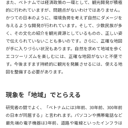
また、ベトナムでは経済政策の一環として、観光開発が積極
的に行われていますが、問題点がないわけではありません。
データサイエンス特集
奨学金・特待生制度特集
かつての日本のように、環境負荷を考えず自然にダメージを
与えるような開発が行われています。そして、少数民族が多
デジタルパンフレット
進路の３択
く、その文化の紹介を観光資源としているものの、正しい姿
で伝えられていないことも多いのです。さらに、正確な地図
新学年スタート号特集ページ
新学年スタート号特集ページ
（高3生用）
（高2生用）
が手に入りづらい状況もあります。自然を求めて地域を歩く
エコツーリズムを楽しむには、正確な地図がないと不便で
SELFBRAND特集ページ
す。今後ますます持続的に観光を発展させるには、使える地
図を整備する必要があります。
オープンキャンパスなどを調べる
オープンキャンパス検索
実施プログラムから探す
現象を「地域」でとらえる
来場型・Web型イベント特集
夢ナビライブ
研究者の間でよく、「ベトナムには3年前、30年前、300年前
の日本が同居する」と言われます。パソコンや携帯電話など
最先端の電子機器は3年前、道路や電線といったインフラは