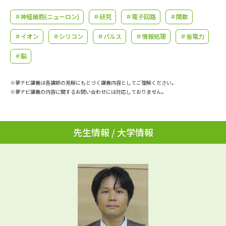
学問のミニ講義「夢ナビ講義」
学問分野解説
＃神経細胞(ニューロン)
＃研究
＃電子回路
＃関数
学問の教科書
夢ナビライブ
＃イオン
＃シリコン
＃パルス
＃情報処理
＃省電力
＃脳
ユーザーサポート
※夢ナビ講義は各講師の見解にもとづく講義内容としてご理解ください。
Ｑ＆Ａ よくあるご質問
大学進学IDについて
※夢ナビ講義の内容に関するお問い合わせには対応しておりません。
資料の料金の
受付内容・発送状況の確認
お支払いについて
先生情報 / 大学情報
テレメール
個人情報取扱規定
お支払いサイト
テレメール進学カタログ
特定商取引表記
訂正のご案内