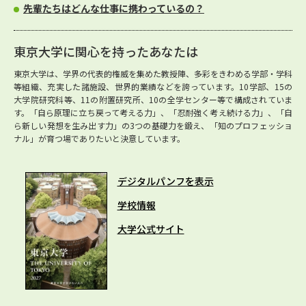
先輩たちはどんな仕事に携わっているの？
東京大学に関心を持ったあなたは
東京大学は、学界の代表的権威を集めた教授陣、多彩をきわめる学部・学科
等組織、充実した諸施設、世界的業績などを誇っています。10学部、15の
大学院研究科等、11の附置研究所、10の全学センター等で構成されていま
す。「自ら原理に立ち戻って考える力」、「忍耐強く考え続ける力」、「自
ら新しい発想を生み出す力」の3つの基礎力を鍛え、「知のプロフェッショ
ナル」が育つ場でありたいと決意しています。
デジタルパンフを表示
学校情報
大学公式サイト