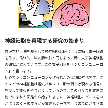
専門学校の資料請求
大学院の資料請求
大学入学共通テスト「受験案
留学・進学関連、塾・予備校
内」の請求
大学入学共通テスト「受験上の
高等学校卒業程度認定試験
配慮案内」の請求
神経細胞を再現する研究の始まり
幼稚園教員資格認定試験
小学校教員資格認定試験
数理学的手法を駆使して神経細胞と同じように動く電子回路
高等学校（情報）教員資格認定
試験
を作り、最終的には人間の脳と同じように動く人工神経細胞
の研究が進んでいます。この電子回路を「シリコンニューロ
ン」と言います。
大学研究
大学検索
初めてシリコンニューロンが作られたのは1980年代です。ほ
とんどの神経細胞は電気パルス（一瞬の間だけ現れる信号）
を使って情報をやりとりしているので、このパルスを非常に
大学で学べる内容や特徴を調べる
簡単にまねた回路から始まりました。神経細胞のパルスをい
国際・グローバルに強い大学特
かにうまく再現するかが重要なテーマで、今までにさまざま
新増設大学・学部・学科特集
集