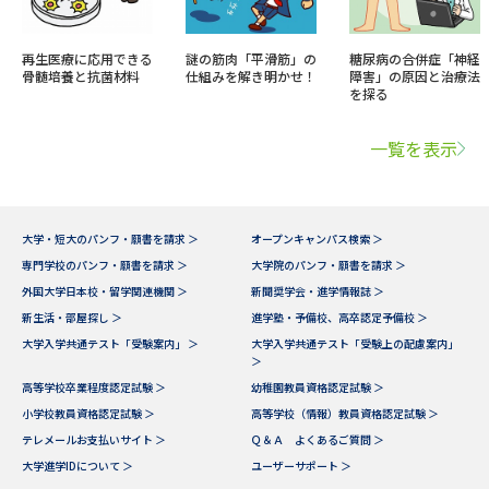
再生医療に応用できる
謎の筋肉「平滑筋」の
糖尿病の合併症「神経
骨髄培養と抗菌材料
仕組みを解き明かせ！
障害」の原因と治療法
を探る
一覧を表示
大学・短大のパンフ・願書を請求 ＞
オープンキャンパス検索 ＞
専門学校のパンフ・願書を請求 ＞
大学院のパンフ・願書を請求 ＞
外国大学日本校・留学関連機関 ＞
新聞奨学会・進学情報誌 ＞
新生活・部屋探し ＞
進学塾・予備校、高卒認定予備校 ＞
大学入学共通テスト「受験案内」 ＞
大学入学共通テスト「受験上の配慮案内」
＞
高等学校卒業程度認定試験 ＞
幼稚園教員資格認定試験 ＞
小学校教員資格認定試験 ＞
高等学校（情報）教員資格認定試験 ＞
テレメールお支払いサイト ＞
Ｑ＆Ａ よくあるご質問 ＞
大学進学IDについて ＞
ユーザーサポート ＞