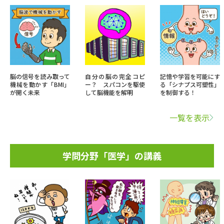
脳の信号を読み取って
自分の脳の完全コピ
記憶や学習を可能にす
機械を動かす「BMI」
ー？ スパコンを駆使
る「シナプス可塑性」
が開く未来
して脳機能を解明
を制御する！
一覧を表示
学問分野「医学」の講義