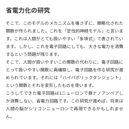
受験準備
資料検索
省電力化の研究
志望校・出願校を調べる
そこで、このモデルのメカニズムを壊さずに、簡略化された
関数が作られました。これを「定性的神経モデル」と言いま
併願校選び
受験スケジュールを立てよう
す。これは人間がとても扱いやすい「多項式」で表されてい
ます。しかし、これを電子回路にしても、大きな電力を消費
先輩が入学を決めた理由
するという問題が残ります。
テレメール全国一斉進学調査
そこで、人間が扱いやすいこの関数の代わりに、電子回路に
とって扱いやすい関数に再構築し、電子回路を作る研究が進
新生活お役立ちガイド
められています。それには「ハイパボリックタンジェント」
という関数とそれを変形したものを使います。
学問発見
学問検索
こうしてできた電子回路は1ニューロンで数ナノアンペアし
か消費しない、省電力回路です。この研究が進めば、将来は
人間の脳がシリコンニューロンで再現できるかもしれませ
大学で学びたい学問発見
ん。