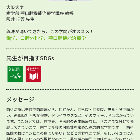
大阪大学
歯学部 顎口腔機能治療学講座 教授
阪井 丘芳 先生
興味が湧いてきたら、この学問がオススメ！
歯学、口腔外科学、顎口腔機能治療学
先生が目指すSDGs
メッセージ
歯科治療は虫歯や歯周病から、口腔がん、口唇裂・口蓋裂、摂食・嚥下障が
い、睡眠時無呼吸症候群、ドライマウスなど、そのフィールドは広がってい
ます。また研究では、歯や骨、唾液腺の再生医療など、さまざまな分野で発
展してきています。歯学は今後の可能性を秘めた魅力的な学問です。「歯科
医院の数はコンビニの数より多い」などと言われますが、新しい分野では人
材が不足しているのが現状なのです。最先端の歯学に興味があるならぜひチ