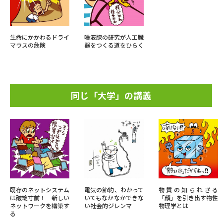
生命にかかわるドライ
唾液腺の研究が人工臓
マウスの危険
器をつくる道をひらく
同じ「大学」の講義
既存のネットシステム
電気の節約、わかって
物質の知られざる
は破綻寸前！ 新しい
いてもなかなかできな
「顔」を引き出す物性
ネットワークを構築す
い社会的ジレンマ
物理学とは
る