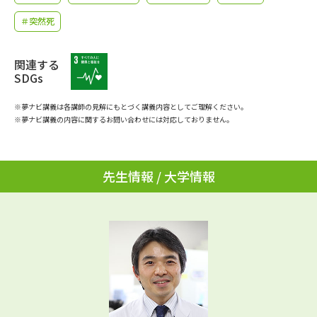
学問のミニ講義「夢ナビ講義」
学問分野解説
＃突然死
学問の教科書
夢ナビライブ
関連する
SDGs
ユーザーサポート
※夢ナビ講義は各講師の見解にもとづく講義内容としてご理解ください。
※夢ナビ講義の内容に関するお問い合わせには対応しておりません。
Ｑ＆Ａ よくあるご質問
大学進学IDについて
資料の料金の
受付内容・発送状況の確認
お支払いについて
先生情報 / 大学情報
テレメール
個人情報取扱規定
お支払いサイト
テレメール進学カタログ
特定商取引表記
訂正のご案内