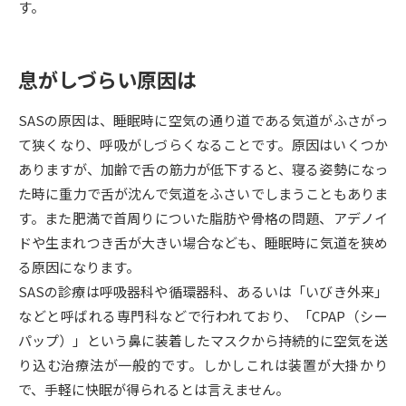
す。
データサイエンス特集
奨学金・特待生制度特集
息がしづらい原因は
デジタルパンフレット
進路の３択
SASの原因は、睡眠時に空気の通り道である気道がふさがっ
新学年スタート号特集ページ
新学年スタート号特集ページ
て狭くなり、呼吸がしづらくなることです。原因はいくつか
（高3生用）
（高2生用）
ありますが、加齢で舌の筋力が低下すると、寝る姿勢になっ
SELFBRAND特集ページ
た時に重力で舌が沈んで気道をふさいでしまうこともありま
す。また肥満で首周りについた脂肪や骨格の問題、アデノイ
オープンキャンパスなどを調べる
ドや生まれつき舌が大きい場合なども、睡眠時に気道を狭め
る原因になります。
オープンキャンパス検索
実施プログラムから探す
SASの診療は呼吸器科や循環器科、あるいは「いびき外来」
などと呼ばれる専門科などで行われており、「CPAP（シー
来場型・Web型イベント特集
夢ナビライブ
パップ）」という鼻に装着したマスクから持続的に空気を送
り込む治療法が一般的です。しかしこれは装置が大掛かり
で、手軽に快眠が得られるとは言えません。