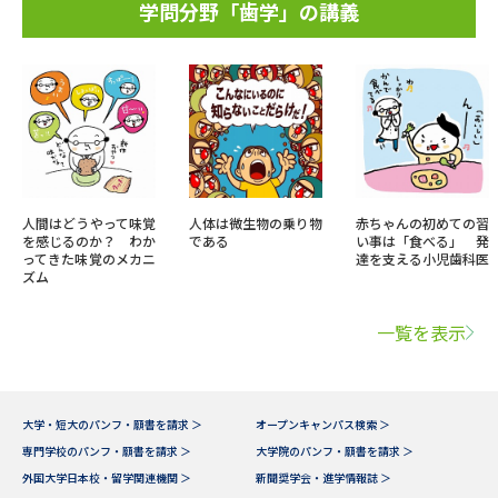
学問分野「歯学」の講義
人間はどうやって味覚
人体は微生物の乗り物
赤ちゃんの初めての習
を感じるのか？ わか
である
い事は「食べる」 発
ってきた味覚のメカニ
達を支える小児歯科医
ズム
一覧を表示
大学・短大のパンフ・願書を請求 ＞
オープンキャンパス検索 ＞
専門学校のパンフ・願書を請求 ＞
大学院のパンフ・願書を請求 ＞
外国大学日本校・留学関連機関 ＞
新聞奨学会・進学情報誌 ＞