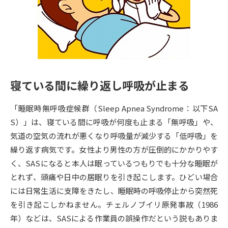
専門学校の資料請求
大学院の資料請求
大学入学共通テスト「受験案
留学・進学関連、塾・予備校
内」の請求
大学入学共通テスト「受験上の
高等学校卒業程度認定試験
配慮案内」の請求
寝ている間に繰り返し呼吸が止まる
幼稚園教員資格認定試験
小学校教員資格認定試験
「睡眠時無呼吸症候群（Sleep Apnea Syndrome：以下SA
高等学校（情報）教員資格認定
試験
S）」は、寝ている間に呼吸が何度も止まる「無呼吸」や、
気道の空気の流れが悪くなり呼吸量が減少する「低呼吸」を
繰り返す病気です。女性より男性の方が圧倒的にかかりやす
大学研究
大学検索
く、SASになると本人は眠っているつもりでも十分な睡眠が
とれず、頭痛や日中の居眠りを引き起こします。ひどい場合
には日常生活に支障をきたし、睡眠時の呼吸停止から突然死
大学で学べる内容や特徴を調べる
を引き起こしかねません。チェルノブイリ原発事故（1986
国際・グローバルに強い大学特
年）などは、SASによる作業員の誤操作だという説もありま
新増設大学・学部・学科特集
集