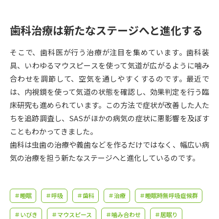
受験準備
資料検索
歯科治療は新たなステージへと進化する
志望校・出願校を調べる
そこで、歯科医が行う治療が注目を集めています。歯科装
併願校選び
受験スケジュールを立てよう
具、いわゆるマウスピースを使って気道が広がるように噛み
合わせを調節して、空気を通しやすくするのです。最近で
先輩が入学を決めた理由
は、内視鏡を使って気道の状態を確認し、効果判定を行う臨
テレメール全国一斉進学調査
床研究も進められています。この方法で症状が改善した人た
ちを追跡調査し、SASがほかの病気の症状に悪影響を及ぼす
新生活お役立ちガイド
こともわかってきました。
歯科は虫歯の治療や義歯などを作るだけではなく、幅広い病
学問発見
学問検索
気の治療を担う新たなステージへと進化しているのです。
大学で学びたい学問発見
＃睡眠
＃呼吸
＃歯科
＃治療
＃睡眠時無呼吸症候群
＃いびき
＃マウスピース
＃噛み合わせ
＃居眠り