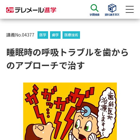
学問検索
資料請求BOX
資料請求
資料検索
講義No.04377
医学
歯学
医療技術
睡眠時の呼吸トラブルを歯から
大学・短大の資料種類から請求
のアプローチで治す
大学パンフ
学部・学科パンフ
総合型選抜・学校推薦型選抜 募
大学入学共通テスト利用選抜の
集要項＆願書
募集要項＆願書
過去問題集
大学・短大以外の資料から請求