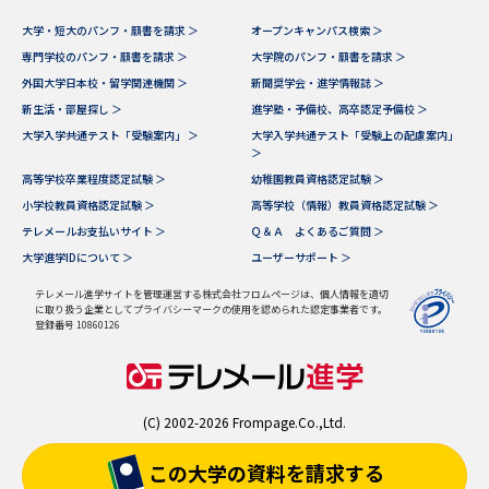
大学・短大のパンフ・願書を請求 ＞
オープンキャンパス検索 ＞
専門学校のパンフ・願書を請求 ＞
大学院のパンフ・願書を請求 ＞
外国大学日本校・留学関連機関 ＞
新聞奨学会・進学情報誌 ＞
新生活・部屋探し ＞
進学塾・予備校、高卒認定予備校 ＞
大学入学共通テスト「受験案内」 ＞
大学入学共通テスト「受験上の配慮案内」
＞
高等学校卒業程度認定試験 ＞
幼稚園教員資格認定試験 ＞
小学校教員資格認定試験 ＞
高等学校（情報）教員資格認定試験 ＞
テレメールお支払いサイト ＞
Ｑ＆Ａ よくあるご質問 ＞
大学進学IDについて ＞
ユーザーサポート ＞
テレメール進学サイトを管理運営する株式会社フロムページは、個人情報を適切
に取り扱う企業としてプライバシーマークの使用を認められた認定事業者です。
登録番号 10860126
(C) 2002-2026 Frompage.Co.,Ltd.
この大学の資料を
請求する