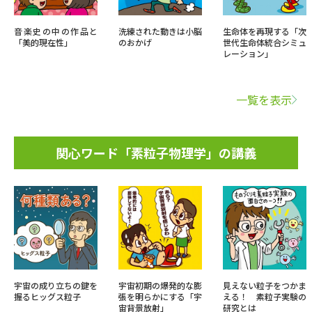
音楽史の中の作品と
洗練された動きは小脳
生命体を再現する「次
「美的現在性」
のおかげ
世代生命体統合シミュ
レーション」
一覧を表示
関心ワード「素粒子物理学」の講義
宇宙の成り立ちの鍵を
宇宙初期の爆発的な膨
見えない粒子をつかま
握るヒッグス粒子
張を明らかにする「宇
える！ 素粒子実験の
宙背景放射」
研究とは