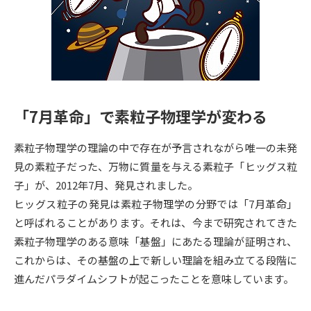
専門学校の資料請求
大学院の資料請求
大学入学共通テスト「受験案
留学・進学関連、塾・予備校
内」の請求
大学入学共通テスト「受験上の
高等学校卒業程度認定試験
配慮案内」の請求
「7月革命」で素粒子物理学が変わる
幼稚園教員資格認定試験
小学校教員資格認定試験
素粒子物理学の理論の中で存在が予言されながら唯一の未発
高等学校（情報）教員資格認定
試験
見の素粒子だった、万物に質量を与える素粒子「ヒッグス粒
子」が、2012年7月、発見されました。
ヒッグス粒子の発見は素粒子物理学の分野では「7月革命」
大学研究
大学検索
と呼ばれることがあります。それは、今まで研究されてきた
素粒子物理学のある意味「基盤」にあたる理論が証明され、
これからは、その基盤の上で新しい理論を組み立てる段階に
大学で学べる内容や特徴を調べる
進んだパラダイムシフトが起こったことを意味しています。
国際・グローバルに強い大学特
新増設大学・学部・学科特集
集