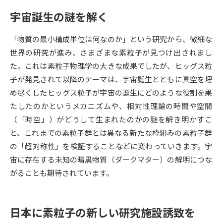
宇宙誕生の謎を解く
データサイエンス特集
奨学金・特待生制度特集
「物質の最小構成単位は何なのか」という研究から、微細な
デジタルパンフレット
進路の３択
世界の研究が進み、さまざまな素粒子が見つけ出されまし
た。これは素粒子物理学の大きな成果でしたが、ヒッグス粒
新学年スタート号特集ページ
新学年スタート号特集ページ
子が発見されて以降のテーマは、宇宙誕生とともに真空を埋
（高3生用）
（高2生用）
め尽くしたヒッグス粒子が宇宙の誕生にどのような役割を果
SELFBRAND特集ページ
たしたのかというメカニズムや、相対性理論の時間や空間
（「時空」）がどうして生まれたのかの謎を解き明かすこ
オープンキャンパスなどを調べる
と、これまでの素粒子群とは異なる新たな枠組みの素粒子群
の「超対称性」を検証することなどに変わっていきます。宇
オープンキャンパス検索
実施プログラムから探す
宙に存在する未知の暗黒物質（ダークマター）の解明につな
がることも期待されています。
来場型・Web型イベント特集
夢ナビライブ
日本に素粒子の新しい研究施設誘致を