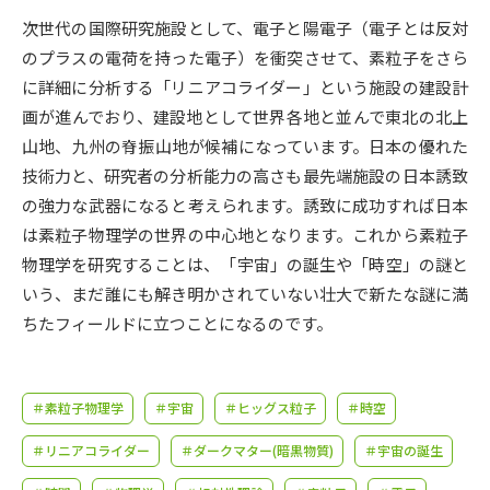
受験準備
資料検索
次世代の国際研究施設として、電子と陽電子（電子とは反対
のプラスの電荷を持った電子）を衝突させて、素粒子をさら
志望校・出願校を調べる
に詳細に分析する「リニアコライダー」という施設の建設計
画が進んでおり、建設地として世界各地と並んで東北の北上
併願校選び
受験スケジュールを立てよう
山地、九州の脊振山地が候補になっています。日本の優れた
技術力と、研究者の分析能力の高さも最先端施設の日本誘致
先輩が入学を決めた理由
の強力な武器になると考えられます。誘致に成功すれば日本
テレメール全国一斉進学調査
は素粒子物理学の世界の中心地となります。これから素粒子
物理学を研究することは、「宇宙」の誕生や「時空」の謎と
新生活お役立ちガイド
いう、まだ誰にも解き明かされていない壮大で新たな謎に満
ちたフィールドに立つことになるのです。
学問発見
学問検索
＃素粒子物理学
＃宇宙
＃ヒッグス粒子
＃時空
大学で学びたい学問発見
＃リニアコライダー
＃ダークマター(暗黒物質)
＃宇宙の誕生