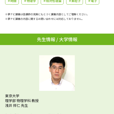
＃時間
＃物理学
＃相対性理論
＃素粒子
＃電子
学問のミニ講義「夢ナビ講義」
学問分野解説
※夢ナビ講義は各講師の見解にもとづく講義内容としてご理解ください。
学問の教科書
夢ナビライブ
※夢ナビ講義の内容に関するお問い合わせには対応しておりません。
ユーザーサポート
先生情報 / 大学情報
Ｑ＆Ａ よくあるご質問
大学進学IDについて
資料の料金の
受付内容・発送状況の確認
お支払いについて
テレメール
個人情報取扱規定
お支払いサイト
テレメール進学カタログ
特定商取引表記
訂正のご案内
東京大学
理学部 物理学科 教授
浅井 祥仁 先生