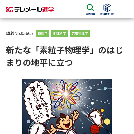
学問検索
資料請求BOX
資料請求
資料検索
講義No.05665
物理学
地球科学
応用物理学
新たな「素粒子物理学」のはじ
大学・短大の資料種類から請求
まりの地平に立つ
大学パンフ
学部・学科パンフ
総合型選抜・学校推薦型選抜 募
大学入学共通テスト利用選抜の
集要項＆願書
募集要項＆願書
過去問題集
大学・短大以外の資料から請求