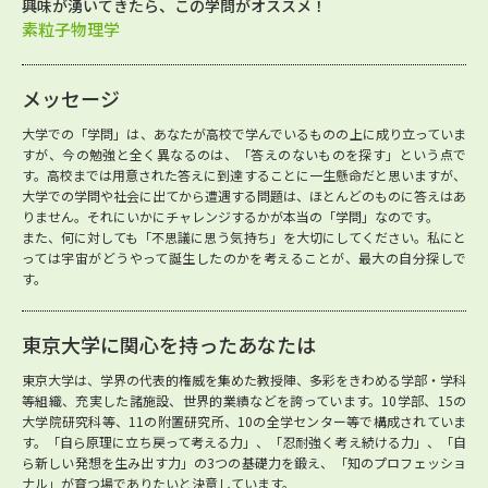
興味が湧いてきたら、この学問がオススメ！
素粒子物理学
メッセージ
大学での「学問」は、あなたが高校で学んでいるものの上に成り立っていま
すが、今の勉強と全く異なるのは、「答えのないものを探す」という点で
す。高校までは用意された答えに到達することに一生懸命だと思いますが、
大学での学問や社会に出てから遭遇する問題は、ほとんどのものに答えはあ
りません。それにいかにチャレンジするかが本当の「学問」なのです。
また、何に対しても「不思議に思う気持ち」を大切にしてください。私にと
っては宇宙がどうやって誕生したのかを考えることが、最大の自分探しで
す。
東京大学に関心を持ったあなたは
東京大学は、学界の代表的権威を集めた教授陣、多彩をきわめる学部・学科
等組織、充実した諸施設、世界的業績などを誇っています。10学部、15の
大学院研究科等、11の附置研究所、10の全学センター等で構成されていま
す。「自ら原理に立ち戻って考える力」、「忍耐強く考え続ける力」、「自
ら新しい発想を生み出す力」の3つの基礎力を鍛え、「知のプロフェッショ
ナル」が育つ場でありたいと決意しています。