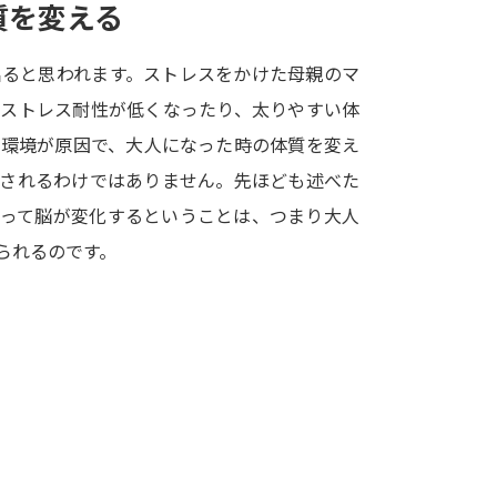
質を変える
学問発見
出ると思われます。ストレスをかけた母親のマ
にストレス耐性が低くなったり、太りやすい体
大学で学びたい学問発見
の環境が原因で、大人になった時の体質を変え
定されるわけではありません。先ほども述べた
学問のミニ講義「夢ナビ講義」
学問分
よって脳が変化するということは、つまり大人
られるのです。
ユーザーサポート
Ｑ＆Ａ よくあるご質問
大学進学IDにつ
資料の料金の
お支払いについて
受付内容
個人情報取扱規定
特定商取引表記
お
受験情報リンク