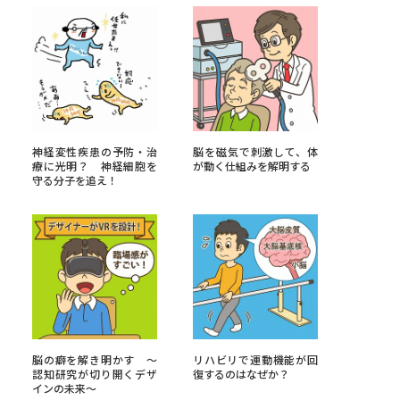
べる
ムから探す
ライブ
神経変性疾患の予防・治
脳を磁気で刺激して、体
療に光明？ 神経細胞を
が動く仕組みを解明する
守る分子を追え！
資料検索
う
先輩が入学を決めた理由
脳の癖を解き明かす 〜
リハビリで運動機能が回
役立ちガイド
認知研究が切り開くデザ
復するのはなぜか？
インの未来〜