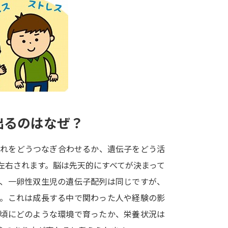
大学入学共通テスト「受験案内」の請求
大学入学共通テスト「受験上の配慮案内
幼稚園教員資格認定試験
小学校教員資
高等学校（情報）教員資格認定試験
大学研究
出るのはなぜ？
大学で学べる内容や特徴を調
それをどうつなぎ合わせるか、遺伝子をどう活
左右されます。脳は先天的にすべてが決まって
新増設大学・学部・学科特集
国際・グ
ば、一卵性双生児の遺伝子配列は同じですが、
データサイエンス特集
奨学金・特待生
す。これは成長する中で関わった人や経験の影
進路の３択
新学年スタート号特集ペー
の頃にどのような環境で育ったか、栄養状況は
新学年スタート号特集ページ（高2生用