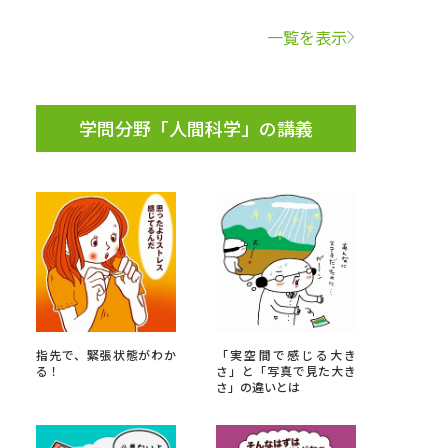
一覧を表示
学問検索
学問分野「人間科学」の講義
野解説
学問の教科書
夢ナビライブ
いて
このサイトについて
指先で、緊張状態がわか
「実空間で感じる大き
・発送状況の確認
テレメール
お支払いサイト
る！
さ」と「写真で見た大き
さ」の違いとは
問合せ先
テレメール進学カタログ
訂正のご案内