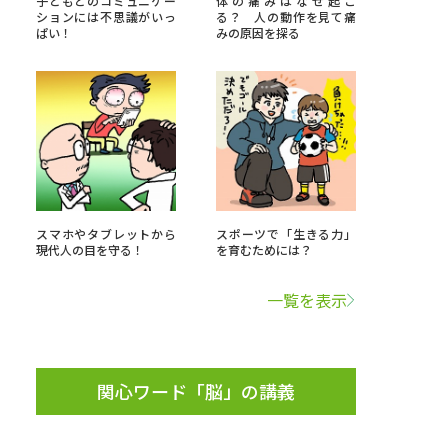
子どもとのコミュニケー
体の痛みはなぜ起こ
ションには不思議がいっ
る？ 人の動作を見て痛
ぱい！
みの原因を探る
」の請求
高等学校卒業程度認定試験
格認定試験
大学検索
スマホやタブレットから
スポーツで「生きる力」
現代人の目を守る！
を育むためには？
べる
一覧を表示
ローバルに強い大学特集
制度特集
デジタルパンフレット
関心ワード「脳」の講義
ジ（高3生用）
）