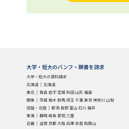
大学・短大のパンフ・願書を請求
大学・短大の資料請求
北海道
北海道
東北
青森
岩手
宮城
秋田
山形
福島
関東
茨城
栃木
群馬
埼玉
千葉
東京
神奈川
山梨
信越・北陸
新潟
長野
富山
石川
福井
東海
静岡
岐阜
愛知
三重
近畿
滋賀
京都
大阪
兵庫
奈良
和歌山