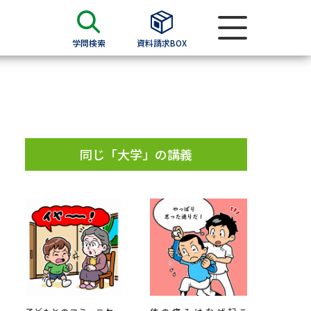
学問検索
資料請求BOX
資料検索
求
同じ「大学」の講義
願書
＆願書
過去問題集
求
留学・進学関連、塾・予備校