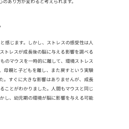
心のあり方が変わると考えられます。
SELFBRAND特集ページ
オープンキャンパスなどを調
？
オープンキャンパス検索
実施プログラ
」と感じます。しかし、ストレスの感受性は人
来場型・Web型イベント特集
夢ナビ
のストレスが成長後の脳に与える影響を調べる
どものマウスを一時的に離して、環境ストレス
間、母親と子どもを離し、また戻すという実験
受験準備
した。すぐに大きな影響はありませんが、成長
することがわかりました。人間もマウスと同じ
志望校・出願校を調べる
しかし、幼児期の環境が脳に影響を与える可能
併願校選び
受験スケジュールを立てよ
テレメール全国一斉進学調査
新生活お