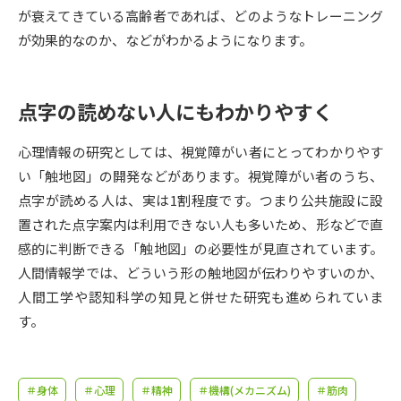
受験準備
資料検索
が衰えてきている高齢者であれば、どのようなトレーニング
が効果的なのか、などがわかるようになります。
志望校・出願校を調べる
点字の読めない人にもわかりやすく
併願校選び
受験スケジュールを立てよう
心理情報の研究としては、視覚障がい者にとってわかりやす
先輩が入学を決めた理由
テレメール全国一斉進学調査
い「触地図」の開発などがあります。視覚障がい者のうち、
点字が読める人は、実は1割程度です。つまり公共施設に設
新生活お役立ちガイド
置された点字案内は利用できない人も多いため、形などで直
感的に判断できる「触地図」の必要性が見直されています。
人間情報学では、どういう形の触地図が伝わりやすいのか、
学問発見
学問検索
人間工学や認知科学の知見と併せた研究も進められていま
す。
大学で学びたい学問発見
＃身体
＃心理
＃精神
＃機構(メカニズム)
＃筋肉