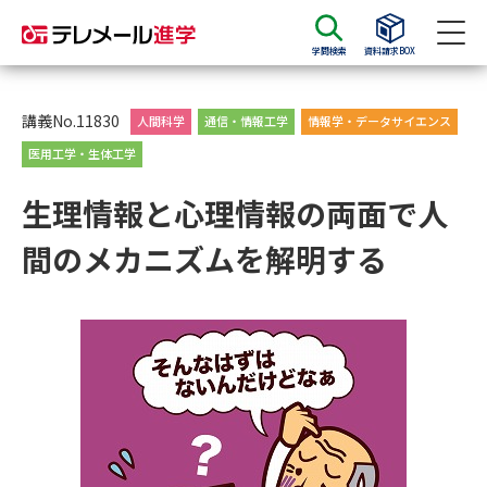
学問検索
資料請求BOX
資料請求
資料検索
講義No.11830
人間科学
通信・情報工学
情報学・データサイエンス
医用工学・生体工学
大学・短大の資料種類から請求
生理情報と心理情報の両面で人
間のメカニズムを解明する
大学パンフ
学部・学科パンフ
総合型選抜・学校推薦型選抜 募
大学入学共通テスト利用選抜の
集要項＆願書
募集要項＆願書
過去問題集
大学・短大以外の資料から請求