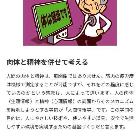
専門学校の資料請求
大学院の資料請求
大学入学共通テスト「受験案
留学・進学関連、塾・予備校
内」の請求
大学入学共通テスト「受験上の
高等学校卒業程度認定試験
配慮案内」の請求
幼稚園教員資格認定試験
小学校教員資格認定試験
肉体と精神を併せて考える
高等学校（情報）教員資格認定
試験
人間の肉体と精神は、無関係ではありません。筋肉の疲労度
は機械で測定することが可能ですが、それをどの程度に感じ
ているのかという感覚は、人によって違います。人の肉体
大学研究
大学検索
（生理情報）と精神（心理情報）の両面からそのメカニズム
を解明しようとする学問が「人間情報学」です。この学問の
目的は、人にやさしい技術や、使いやすい道具、安全で生活
大学で学べる内容や特徴を調べる
しやすい環境を実現するための基盤づくりだと言えます。
国際・グローバルに強い大学特
新増設大学・学部・学科特集
集