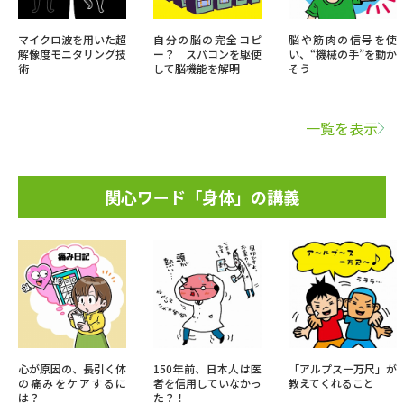
マイクロ波を用いた超
自分の脳の完全コピ
脳や筋肉の信号を使
解像度モニタリング技
ー？ スパコンを駆使
い、“機械の手”を動か
術
して脳機能を解明
そう
一覧を表示
関心ワード「身体」の講義
心が原因の、長引く体
150年前、日本人は医
「アルプス一万尺」が
の痛みをケアするに
者を信用していなかっ
教えてくれること
は？
た？！