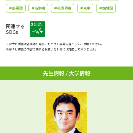
学問のミニ講義「夢ナビ講義」
学問分野解説
＃筋電図
＃高齢者
＃視覚障害
＃点字
＃触地図
学問の教科書
夢ナビライブ
関連する
SDGs
ユーザーサポート
※夢ナビ講義は各講師の見解にもとづく講義内容としてご理解ください。
※夢ナビ講義の内容に関するお問い合わせには対応しておりません。
Ｑ＆Ａ よくあるご質問
大学進学IDについて
資料の料金の
受付内容・発送状況の確認
お支払いについて
先生情報 / 大学情報
テレメール
個人情報取扱規定
お支払いサイト
テレメール進学カタログ
特定商取引表記
訂正のご案内