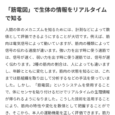
「筋電図」で生体の情報をリアルタイム
データサイエンス特集
奨学金・特待生制度特集
で知る
デジタルパンフレット
進路の３択
人間の体のメカニズムを知るためには、計測などによって数
値として評価できるようにすることが大切です。例えば、筋
新学年スタート号特集ページ
新学年スタート号特集ページ
（高3生用）
（高2生用）
肉は電気信号によって動いていますが、筋肉の種類によって
信号の伝わる速度が違います。強い力を出す時に使う速筋で
SELFBRAND特集ページ
は、信号が速く、弱い力を出す時に使う遅筋では、信号が遅
く伝わります。2種の筋肉の割合は、人によっても違います
オープンキャンパスなどを調べる
し、年齢とともに変化します。筋肉の状態を知るには、これ
までは筋組織を取り出して分析するなどの手法を使っていま
オープンキャンパス検索
実施プログラムから探す
した。しかし、「筋電図」というシステムを使用すること
で、体にセンサを貼り付けるだけでリアルタイムの生理情報
来場型・Web型イベント特集
夢ナビライブ
が得られるようになりました。こうした技術を活用すること
により、筋肉の特性や変化を数値として把握することがで
き、そこから、本人の運動機能を正しく評価できます。筋力