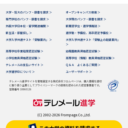
大学・短大のパンフ・願書を請求 ＞
オープンキャンパス検索 ＞
専門学校のパンフ・願書を請求 ＞
大学院のパンフ・願書を請求 ＞
外国大学日本校・留学関連機関 ＞
新聞奨学会・進学情報誌 ＞
新生活・部屋探し ＞
進学塾・予備校、高卒認定予備校 ＞
大学入学共通テスト「受験案内」 ＞
大学入学共通テスト「受験上の配慮案内」
＞
高等学校卒業程度認定試験 ＞
幼稚園教員資格認定試験 ＞
小学校教員資格認定試験 ＞
高等学校（情報）教員資格認定試験 ＞
テレメールお支払いサイト ＞
Ｑ＆Ａ よくあるご質問 ＞
大学進学IDについて ＞
ユーザーサポート ＞
テレメール進学サイトを管理運営する株式会社フロムページは、個人情報を適切
に取り扱う企業としてプライバシーマークの使用を認められた認定事業者です。
登録番号 10860126
(C) 2002-2026 Frompage.Co.,Ltd.
この大学の資料を
請求する