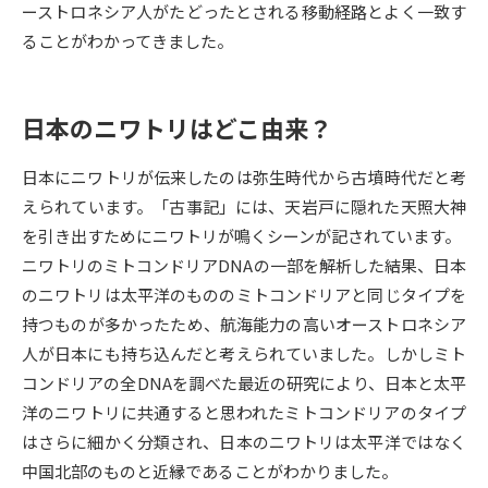
ーストロネシア人がたどったとされる移動経路とよく一致す
ることがわかってきました。
データサイエンス特集
奨学金・特待生制度特集
デジタルパンフレット
進路の３択
日本のニワトリはどこ由来？
新学年スタート号特集ページ
新学年スタート号特集ページ
（高3生用）
（高2生用）
日本にニワトリが伝来したのは弥生時代から古墳時代だと考
えられています。「古事記」には、天岩戸に隠れた天照大神
SELFBRAND特集ページ
を引き出すためにニワトリが鳴くシーンが記されています。
ニワトリのミトコンドリアDNAの一部を解析した結果、日本
オープンキャンパスなどを調べる
のニワトリは太平洋のもののミトコンドリアと同じタイプを
持つものが多かったため、航海能力の高いオーストロネシア
オープンキャンパス検索
実施プログラムから探す
人が日本にも持ち込んだと考えられていました。しかしミト
コンドリアの全DNAを調べた最近の研究により、日本と太平
来場型・Web型イベント特集
夢ナビライブ
洋のニワトリに共通すると思われたミトコンドリアのタイプ
はさらに細かく分類され、日本のニワトリは太平洋ではなく
中国北部のものと近縁であることがわかりました。