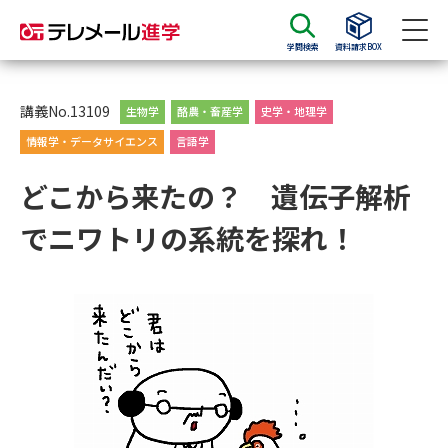
学問検索
資料請求BOX
資料請求
資料検索
講義No.13109
生物学
酪農・畜産学
史学・地理学
情報学・データサイエンス
言語学
大学・短大の資料種類から請求
どこから来たの？ 遺伝子解析
でニワトリの系統を探れ！
大学パンフ
学部・学科パンフ
総合型選抜・学校推薦型選抜 募
大学入学共通テスト利用選抜の
集要項＆願書
募集要項＆願書
過去問題集
大学・短大以外の資料から請求