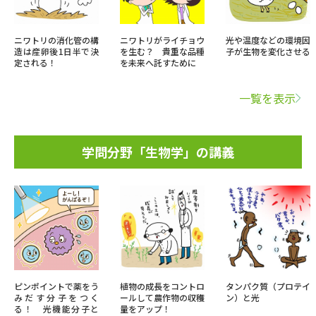
ニワトリの消化管の構
ニワトリがライチョウ
光や温度などの環境因
造は産卵後1日半で決
を生む？ 貴重な品種
子が生物を変化させる
定される！
を未来へ託すために
一覧を表示
学問分野「生物学」の講義
ピンポイントで薬をう
植物の成長をコントロ
タンパク質（プロテイ
みだす分子をつく
ールして農作物の収穫
ン）と光
る！ 光機能分子と
量をアップ！