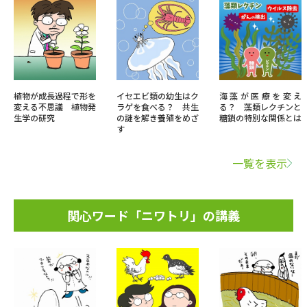
植物が成長過程で形を
イセエビ類の幼生はク
海藻が医療を変え
変える不思議 植物発
ラゲを食べる？ 共生
る？ 藻類レクチンと
生学の研究
の謎を解き養殖をめざ
糖鎖の特別な関係とは
す
一覧を表示
関心ワード「ニワトリ」の講義