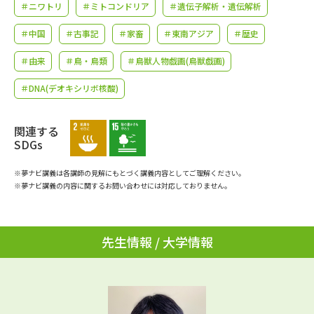
学問のミニ講義「夢ナビ講義」
学問分野解説
＃ニワトリ
＃ミトコンドリア
＃遺伝子解析・遺伝解析
＃中国
＃古事記
＃家畜
＃東南アジア
＃歴史
学問の教科書
夢ナビライブ
＃由来
＃鳥・鳥類
＃鳥獣人物戯画(鳥獣戯画)
ユーザーサポート
＃DNA(デオキシリボ核酸)
Ｑ＆Ａ よくあるご質問
大学進学IDについて
関連する
SDGs
資料の料金の
受付内容・発送状況の確認
お支払いについて
※夢ナビ講義は各講師の見解にもとづく講義内容としてご理解ください。
※夢ナビ講義の内容に関するお問い合わせには対応しておりません。
テレメール
個人情報取扱規定
お支払いサイト
テレメール進学カタログ
特定商取引表記
先生情報 / 大学情報
訂正のご案内