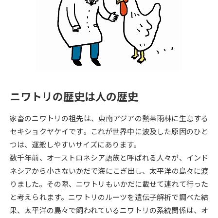
専門学校の資料請求
大学院の資料請求
大学入学共通テスト「受験案
留学・進学関連、塾・予備校
内」の請求
大学入学共通テスト「受験上の
高等学校卒業程度認定試験
配慮案内」の請求
幼稚園教員資格認定試験
小学校教員資格認定試験
ニワトリの歴史は人の歴史
高等学校（情報）教員資格認定
試験
家畜のニワトリの祖先は、東南アジアの熱帯雨林に生息する
セキショクヤケイです。これが世界中に波及した原因のひと
つは、運搬しやすいサイズにあります。
大学研究
大学検索
数千年前、オーストロネシア語族と呼ばれる人々が、インド
ネシアから小さないかだで海にこぎ出し、太平洋の島々に渡
りました。その際、ニワトリもいかだに載せて連れて行った
大学で学べる内容や特徴を調べる
と考えられます。ニワトリのルーツを遺伝子解析で調べた結
国際・グローバルに強い大学特
果、太平洋の島々で飼われているニワトリの系統関係は、オ
新増設大学・学部・学科特集
集