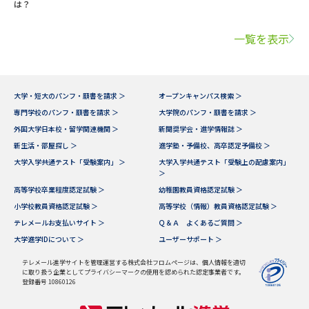
は？
一覧を表示
大学・短大のパンフ・願書を請求 ＞
オープンキャンパス検索 ＞
専門学校のパンフ・願書を請求 ＞
大学院のパンフ・願書を請求 ＞
外国大学日本校・留学関連機関 ＞
新聞奨学会・進学情報誌 ＞
新生活・部屋探し ＞
進学塾・予備校、高卒認定予備校 ＞
大学入学共通テスト「受験案内」 ＞
大学入学共通テスト「受験上の配慮案内」
＞
高等学校卒業程度認定試験 ＞
幼稚園教員資格認定試験 ＞
小学校教員資格認定試験 ＞
高等学校（情報）教員資格認定試験 ＞
テレメールお支払いサイト ＞
Ｑ＆Ａ よくあるご質問 ＞
大学進学IDについて ＞
ユーザーサポート ＞
テレメール進学サイトを管理運営する株式会社フロムページは、個人情報を適切
に取り扱う企業としてプライバシーマークの使用を認められた認定事業者です。
登録番号 10860126