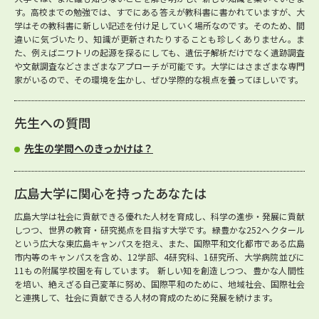
す。高校までの勉強では、すでにある答えが教科書に書かれていますが、大
学はその教科書に新しい記述を付け足していく場所なのです。そのため、間
違いに気づいたり、知識が更新されたりすることも珍しくありません。ま
た、例えばニワトリの起源を探るにしても、遺伝子解析だけでなく遺跡調査
や文献調査などさまざまなアプローチが可能です。大学にはさまざまな専門
家がいるので、その環境を生かし、ぜひ学際的な視点を養ってほしいです。
先生への質問
先生の学問へのきっかけは？
広島大学に関心を持ったあなたは
広島大学は社会に貢献できる優れた人材を育成し、科学の進歩・発展に貢献
しつつ、世界の教育・研究拠点を目指す大学です。緑豊かな252ヘクタール
という広大な東広島キャンパスを抱え、また、国際平和文化都市である広島
市内等のキャンパスを含め、12学部、4研究科、1研究所、大学病院並びに
11もの附属学校園を有しています。 新しい知を創造しつつ、豊かな人間性
を培い、絶えざる自己変革に努め、国際平和のために、地域社会、国際社会
と連携して、社会に貢献できる人材の育成のために発展を続けます。