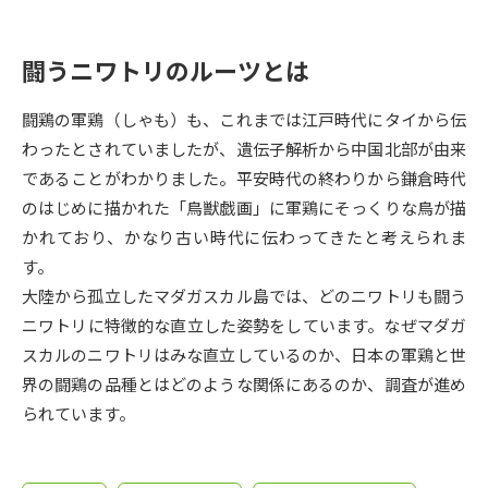
受験準備
資料検索
闘うニワトリのルーツとは
志望校・出願校を調べる
闘鶏の軍鶏（しゃも）も、これまでは江戸時代にタイから伝
併願校選び
受験スケジュールを立てよう
わったとされていましたが、遺伝子解析から中国北部が由来
であることがわかりました。平安時代の終わりから鎌倉時代
先輩が入学を決めた理由
テレメール全国一斉進学調査
のはじめに描かれた「鳥獣戯画」に軍鶏にそっくりな鳥が描
かれており、かなり古い時代に伝わってきたと考えられま
新生活お役立ちガイド
す。
大陸から孤立したマダガスカル島では、どのニワトリも闘う
ニワトリに特徴的な直立した姿勢をしています。なぜマダガ
学問発見
学問検索
スカルのニワトリはみな直立しているのか、日本の軍鶏と世
界の闘鶏の品種とはどのような関係にあるのか、調査が進め
られています。
大学で学びたい学問発見