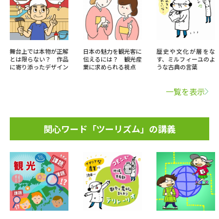
舞台上では本物が正解
日本の魅力を観光客に
歴史や文化が層をな
とは限らない？ 作品
伝えるには？ 観光産
す、ミルフィーユのよ
に寄り添ったデザイン
業に求められる視点
うな古典の言葉
一覧を表示
関心ワード「ツーリズム」の講義