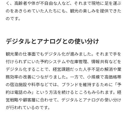
く、高齢者や体が不自由な人など、それまで現地に足を運ぶ
のをあきらめていた人たちにも、観光の楽しみを提供できた
データサイエンス特集
奨学金・特待生制度特集
のです。
デジタルパンフレット
進路の３択
デジタルとアナログとの使い分け
新学年スタート号特集ページ
新学年スタート号特集ページ
（高3生用）
（高2生用）
観光業の仕事面でもデジタル化が進みました。それまで手を
SELFBRAND特集ページ
付けられずにいた予約システムや在庫管理、情報共有などを
デジタル化することで、経営課題だった人手不足の解消や業
オープンキャンパスなどを調べる
務効率の改善につながりました。一方で、小規模で高価格帯
の宿泊施設や料亭などでは、ブランドを維持するために「予
オープンキャンパス検索
実施プログラムから探す
約は電話のみ」という方法を続けるところもみられます。経
営戦略や顧客層に合わせて、デジタルとアナログの使い分け
来場型・Web型イベント特集
夢ナビライブ
が行われているのです。