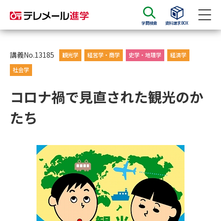
学問検索
資料請求BOX
資料請求
資料検索
講義No.13185
観光学
経営学・商学
史学・地理学
経済学
社会学
大学・短大の資料種類から請求
コロナ禍で見直された観光のか
たち
大学パンフ
学部・学科パンフ
総合型選抜・学校推薦型選抜 募
大学入学共通テスト利用選抜の
集要項＆願書
募集要項＆願書
過去問題集
大学・短大以外の資料から請求