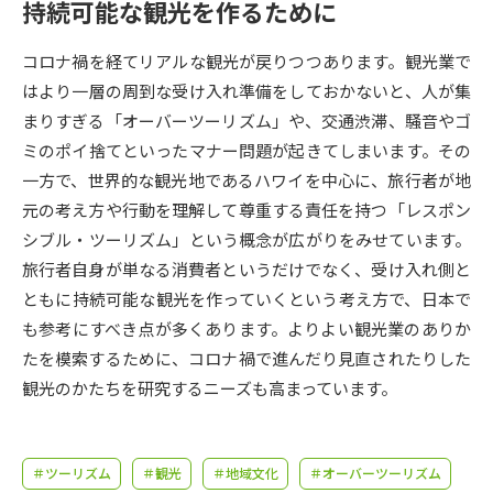
受験準備
資料検索
持続可能な観光を作るために
コロナ禍を経てリアルな観光が戻りつつあります。観光業で
志望校・出願校を調べる
はより一層の周到な受け入れ準備をしておかないと、人が集
まりすぎる「オーバーツーリズム」や、交通渋滞、騒音やゴ
併願校選び
受験スケジュールを立てよう
ミのポイ捨てといったマナー問題が起きてしまいます。その
一方で、世界的な観光地であるハワイを中心に、旅行者が地
先輩が入学を決めた理由
テレメール全国一斉進学調査
元の考え方や行動を理解して尊重する責任を持つ「レスポン
シブル・ツーリズム」という概念が広がりをみせています。
新生活お役立ちガイド
旅行者自身が単なる消費者というだけでなく、受け入れ側と
ともに持続可能な観光を作っていくという考え方で、日本で
も参考にすべき点が多くあります。よりよい観光業のありか
学問発見
学問検索
たを模索するために、コロナ禍で進んだり見直されたりした
観光のかたちを研究するニーズも高まっています。
大学で学びたい学問発見
＃ツーリズム
＃観光
＃地域文化
＃オーバーツーリズム