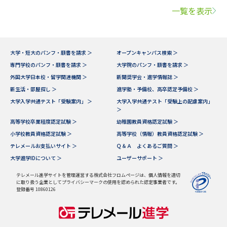
一覧を表示
大学・短大のパンフ・願書を請求 ＞
オープンキャンパス検索 ＞
専門学校のパンフ・願書を請求 ＞
大学院のパンフ・願書を請求 ＞
外国大学日本校・留学関連機関 ＞
新聞奨学会・進学情報誌 ＞
新生活・部屋探し ＞
進学塾・予備校、高卒認定予備校 ＞
大学入学共通テスト「受験案内」 ＞
大学入学共通テスト「受験上の配慮案内」
＞
高等学校卒業程度認定試験 ＞
幼稚園教員資格認定試験 ＞
小学校教員資格認定試験 ＞
高等学校（情報）教員資格認定試験 ＞
テレメールお支払いサイト ＞
Ｑ＆Ａ よくあるご質問 ＞
大学進学IDについて ＞
ユーザーサポート ＞
テレメール進学サイトを管理運営する株式会社フロムページは、個人情報を適切
に取り扱う企業としてプライバシーマークの使用を認められた認定事業者です。
登録番号 10860126