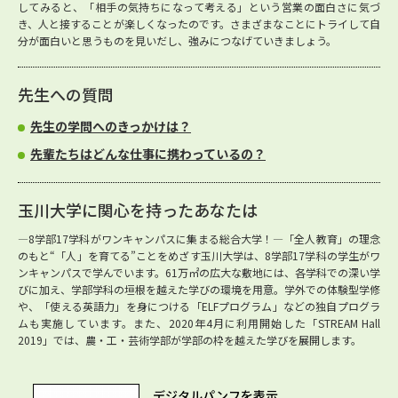
してみると、「相手の気持ちになって考える」という営業の面白さに気づ
き、人と接することが楽しくなったのです。さまざまなことにトライして自
分が面白いと思うものを見いだし、強みにつなげていきましょう。
先生への質問
先生の学問へのきっかけは？
先輩たちはどんな仕事に携わっているの？
玉川大学に関心を持ったあなたは
―8学部17学科がワンキャンパスに集まる総合大学！―「全人教育」の理念
のもと“「人」を育てる”ことをめざす玉川大学は、8学部17学科の学生がワ
ンキャンパスで学んでいます。61万㎡の広大な敷地には、各学科での深い学
びに加え、学部学科の垣根を越えた学びの環境を用意。学外での体験型学修
や、「使える英語力」を身につける「ELFプログラム」などの独自プログラ
ムも実施しています。また、2020年4月に利用開始した「STREAM Hall
2019」では、農・工・芸術学部が学部の枠を越えた学びを展開します。
デジタルパンフを表示