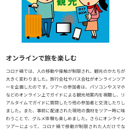
専門学校の資料請求
大学院の資料請求
大学入学共通テスト「受験案
留学・進学関連、塾・予備校
内」の請求
大学入学共通テスト「受験上の
高等学校卒業程度認定試験
配慮案内」の請求
幼稚園教員資格認定試験
小学校教員資格認定試験
オンラインで旅を楽しむ
高等学校（情報）教員資格認定
試験
コロナ禍では、人の移動や接触が制限され、観光のかたちが
大きく変わりました。旅行会社やバス会社がオンラインツア
ーを企画したのです。ツアーの参加者は、パソコンやスマホ
大学研究
大学検索
などのオンライン上でガイドによる観光地案内を視聴し、リ
アルタイムでガイドに質問したり他の参加者と交流したりし
ました。また、事前に配達された現地の食材をツアー時に味
大学で学べる内容や特徴を調べる
わうことで、グルメ体験も楽しめました。さらにオンライン
国際・グローバルに強い大学特
ツアーによって、コロナ禍で移動が制限された人だけでな
新増設大学・学部・学科特集
集