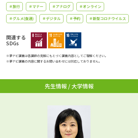
学問のミニ講義「夢ナビ講義」
学問分野解説
＃旅行
＃マナー
＃アナログ
＃オンライン
＃グルメ(食通)
＃デジタル
＃予約
＃新型コロナウイルス
学問の教科書
夢ナビライブ
ユーザーサポート
関連する
SDGs
Ｑ＆Ａ よくあるご質問
大学進学IDについて
※夢ナビ講義は各講師の見解にもとづく講義内容としてご理解ください。
※夢ナビ講義の内容に関するお問い合わせには対応しておりません。
資料の料金の
受付内容・発送状況の確認
お支払いについて
テレメール
先生情報 / 大学情報
個人情報取扱規定
お支払いサイト
テレメール進学カタログ
特定商取引表記
訂正のご案内